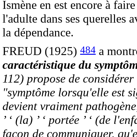
Ismène en est encore à fair
l'adulte dans ses querelles av
la dépendance.
484
FREUD (1925)
a mont
caractéristique du
symptô
112) propose de considérer 
"symptôme lorsqu'elle est s
devient vraiment pathogène, 
’ ‘
(la)
’ ‘
portée
’ ‘
(de l'enf
façon de communiquer, qu'el