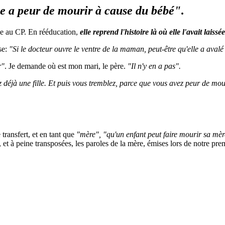
e a peur de mourir à cause du bébé"
.
ée au CP. En rééducation,
elle reprend l'histoire là où elle l'avait laissée
se:
"Si le docteur ouvre le ventre de la maman, peut-être qu'elle a avalé
r"
. Je demande où est mon mari, le père.
"Il n'y en a pas".
ez déjà une fille. Et puis vous tremblez, parce que vous avez peur de mo
transfert, et en tant que
"mère", "qu'un enfant peut faire mourir sa mèr
 et à peine transposées, les paroles de la mère, émises lors de notre prem