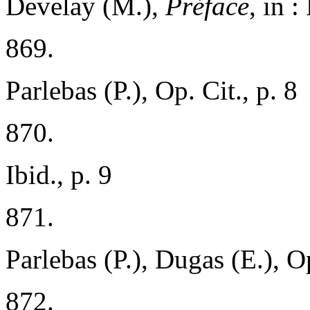
Develay (M.),
Préface
, in :
869.
Parlebas (P.), Op. Cit., p. 8
870.
Ibid., p. 9
871.
Parlebas (P.), Dugas (E.), Op
872.