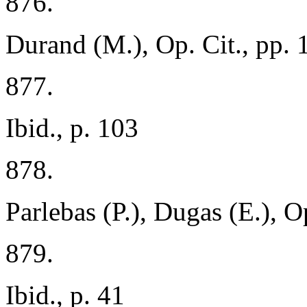
876.
Durand (M.), Op. Cit., pp.
877.
Ibid., p. 103
878.
Parlebas (P.), Dugas (E.), Op
879.
Ibid., p. 41