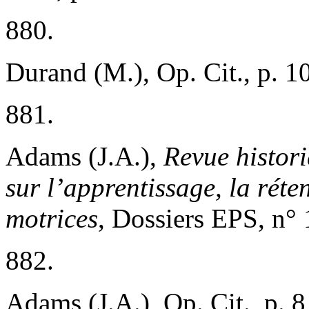
880.
Durand (M.), Op. Cit., p. 1
881.
Adams (J.A.),
Revue histori
sur l’apprentissage, la réten
motrices
, Dossiers EPS, n° 
882.
Adams (J.A.), Op. Cit., p. 8