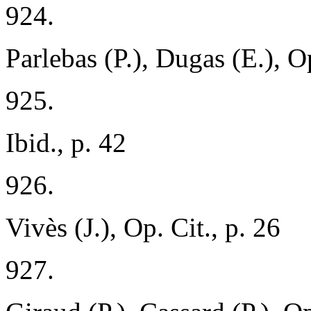
924.
Parlebas (P.), Dugas (E.), Op
925.
Ibid., p. 42
926.
Vivès (J.), Op. Cit., p. 26
927.