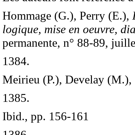
Hommage (G.), Perry (E.),
logique, mise en oeuvre, di
permanente, n° 88-89, juill
1384.
Meirieu (P.), Develay (M.),
1385.
Ibid., pp. 156-161
1386.