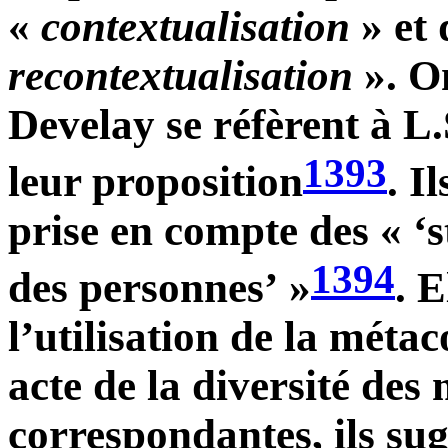
«
contextualisation
» et 
recontextualisation
». On
Develay se réfèrent à L
1393
leur proposition
. I
prise en compte des « ‘s
1394
des personnes’ »
. E
l’utilisation de la méta
acte de la diversité des
correspondantes, ils sug