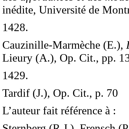
inédite, Université de Mont
1428.
Cauzinille-Marmèche (E.),
Lieury (A.), Op. Cit., pp. 
1429.
Tardif (J.), Op. Cit., p. 70
L’auteur fait référence à :
Sternberg (R.J.), Frensch (P