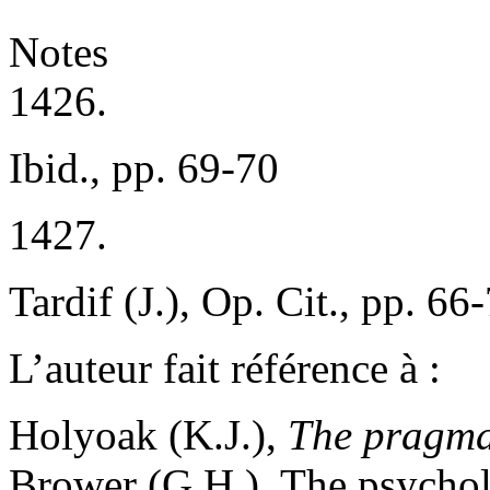
Notes
1426.
Ibid., pp. 69-70
1427.
Tardif (J.), Op. Cit., pp. 66
L’auteur fait référence à :
Holyoak (K.J.),
The pragmat
Brower (G.H.), The psychol