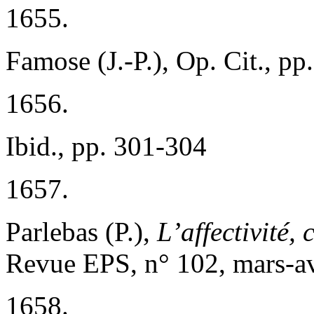
1655.
Famose (J.-P.), Op. Cit., p
1656.
Ibid., pp. 301-304
1657.
Parlebas (P.),
L’affectivité,
Revue EPS, n° 102, mars-av
1658.