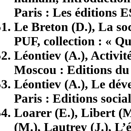
Paris : Les éditions 
Le Breton (D.), La soc
PUF, collection : « Qu
Léontiev (A.), Activit
Moscou : Editions du
Léontiev (A.), Le dé
Paris : Editions socia
Loarer (E.), Libert (M
(M.), Lautrey (J.), L