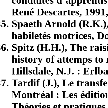
conduites d’apprentis
René Descartes, 1991,
Spaeth Arnold (R.K.)
habiletés motrices, Do
Spitz (H.H.), The raisi
history of attemps to 
Hillsdale, N.J. : Erl
Tardif (J.), Le transf
Montréal : Les édition
Théories et pratiques