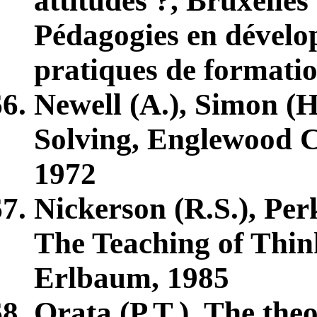
attitudes ?, Bruxelles
Pédagogies en dévelo
pratiques de formatio
Newell (A.), Simon (
Solving, Englewood Cli
1972
Nickerson (R.S.), Perk
The Teaching of Think
Erlbaum, 1985
Orata (P.T.), The theo