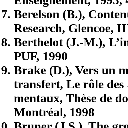
Enseignement, 1995, 
Berelson (B.), Conten
Research, Glencoe, III
Berthelot (J.-M.), L’in
PUF, 1990
Brake (D.), Vers un 
transfert, Le rôle des
mentaux, Thèse de doc
Montréal, 1998
Bruner (J.S.), The gro