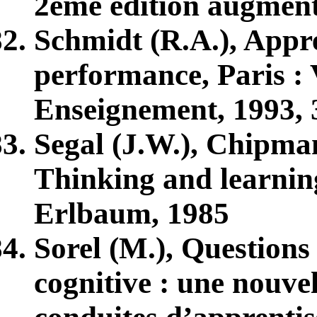
2
ème
édition augmenté
Schmidt (R.A.), Appr
performance, Paris : V
Enseignement, 1993, 
Segal (J.W.), Chipman 
Thinking and learning 
Erlbaum, 1985
Sorel (M.), Questions
cognitive : une nouve