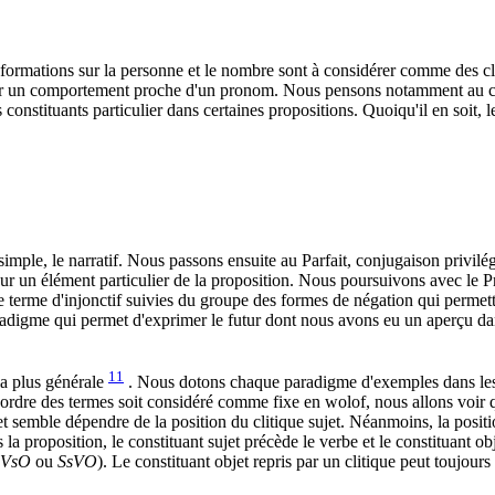
ormations sur la personne et le nombre sont à considérer comme des cli
ir un comportement proche d'un pronom. Nous pensons notamment au cas d
 constituants particulier dans certaines propositions. Quoiqu'il en soit,
ple, le narratif. Nous passons ensuite au Parfait, conjugaison privilé
 un élément particulier de la proposition. Nous poursuivons avec le Prés
 terme d'injonctif suivies du groupe des formes de négation qui permett
radigme qui permet d'exprimer le futur dont nous avons eu un aperçu dan
11
la plus générale
. Nous dotons chaque paradigme d'exemples dans lesq
e l'ordre des termes soit considéré comme fixe en wolof, nous allons voir
objet semble dépendre de la position du clitique sujet. Néanmoins, la posi
a proposition, le constituant sujet précède le verbe et le constituant obje
SVsO
ou
SsVO
). Le constituant objet repris par un clitique peut toujours