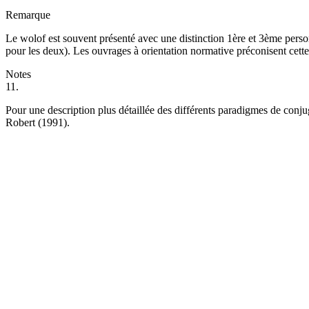
Remarque
Le wolof est souvent présenté avec une distinction 1
ère
et 3
ème
person
pour les deux). Les ouvrages à orientation normative préconisent cette 
Notes
11.
Pour une description plus détaillée des différents paradigmes de conju
Robert (1991).