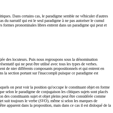
tiques. Dans certains cas, le paradigme semble ne véhiculer d'autres
u narratif qui est le seul paradigme à ne pas autoriser le cumul
 les formes pronominales libres entrent dans un paradigme qui peut et
giée des locuteurs. Puis nous regroupons sous la dénomination
entatif qui ne peut être utilisé avec tous les types de verbes.
ent de nier différents composants propositionnels et qui entrent en
s la section portant sur l'inaccompli puisque ce paradigme est
uels on peut voir la position qu'occupe le constituant objet en forme
 que selon le paradigme de conjugaison les clitiques sujets sont placés
tion des constituants sujet et objet pleins peut être considérée comme
t suit toujours le verbe (
SVO
), même si selon les marques de
 être apparent dans la proposition, mais dans ce cas il est disloqué de la