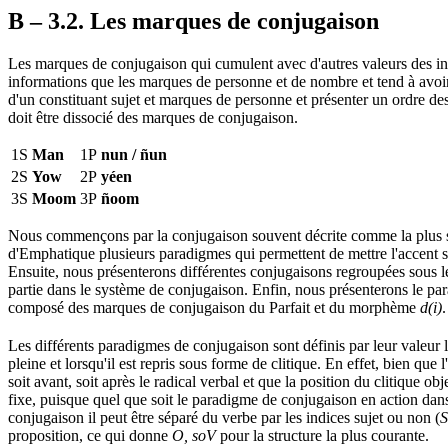
B – 3.2. Les marques de conjugaison
Les marques de conjugaison qui cumulent avec d'autres valeurs des inf
informations que les marques de personne et de nombre et tend à avo
d'un constituant sujet et marques de personne et présenter un ordre des
doit être dissocié des marques de conjugaison.
1S
Man
1P
nun / ñun
2S
Yow
2P
yéen
3S
Moom
3P
ñoom
Nous commençons par la conjugaison souvent décrite comme la plus sim
d'Emphatique plusieurs paradigmes qui permettent de mettre l'accent sur
Ensuite, nous présenterons différentes conjugaisons regroupées sous le
partie dans le système de conjugaison. Enfin, nous présenterons le pa
composé des marques de conjugaison du Parfait et du morphème
d(i)
.
Les différents paradigmes de conjugaison sont définis par leur valeur 
pleine et lorsqu'il est repris sous forme de clitique. En effet, bien qu
soit avant, soit après le radical verbal et que la position du clitique 
fixe, puisque quel que soit le paradigme de conjugaison en action dans l
conjugaison il peut être séparé du verbe par les indices sujet ou non (
proposition, ce qui donne
O, soV
pour la structure la plus courante.