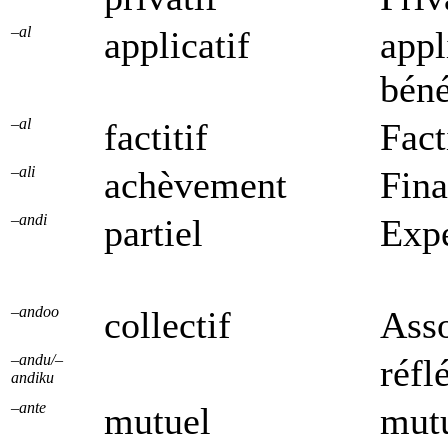
–al
applicatif
appl
béné
–al
factitif
Fact
–ali
achèvement
Fina
–andi
partiel
Expe
–andoo
collectif
Asso
–andu/–
réfl
andiku
–ante
mutuel
mutu