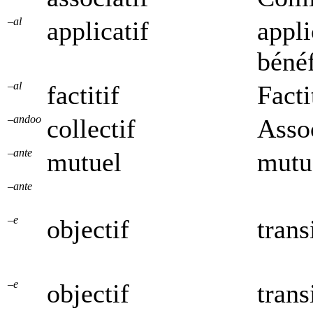
–al
applicatif
appli
bénéf
–al
factitif
Facti
–andoo
collectif
Assoc
–ante
mutuel
mutu
–ante
–e
objectif
trans
–e
objectif
trans