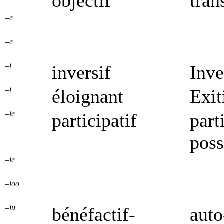
objectif
tran
–e
–e
–i
inversif
Inve
–i
éloignant
Exit
–le
participatif
part
poss
–le
–loo
–lu
bénéfactif-
auto