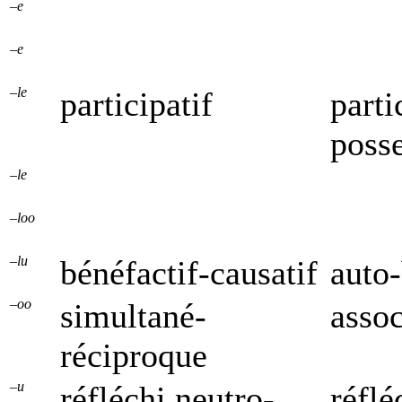
–e
–e
–le
participatif
parti
posse
–le
–loo
–lu
bénéfactif-causatif
auto-
–oo
simultané-
assoc
réciproque
–u
réfléchi neutro-
réflé