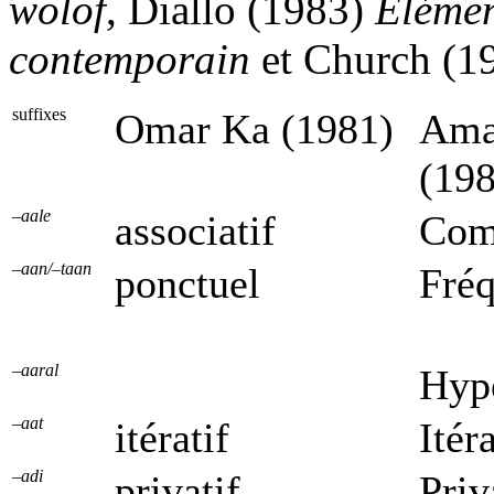
wolof
, Diallo (1983)
Élémen
contemporain
et Church (1
suffixes
Omar Ka (1981)
Ama
(198
–aale
associatif
Comi
–aan/–taan
ponctuel
Fréq
–aaral
Hyp
–aat
itératif
Itéra
–adi
privatif
Priv