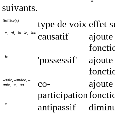
suivants.
Suffixe(s)
type de voix
effet 
–e, –al, –lu –le, –loo
causatif
ajoute
fonct
–le
'possessif'
ajoute
fonct
–aale, –andoo, –
co-
ajoute
ante, –e, –oo
participation
fonct
–e
antipassif
dimin