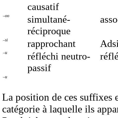
causatif
–oo
simultané-
asso
réciproque
–si
rapprochant
Adsi
–u
réfléchi neutro-
réfl
passif
–u
La position de ces suffixes e
catégorie à laquelle ils appa