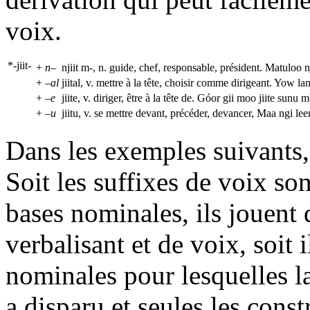
voix.
*-jiit-
+
n–
njiit m-, n. guide, chef, responsable, président. Matuloo nj
+
–al
jiital, v. mettre à la tête, choisir comme dirigeant. Yow l
+
–e
jiite, v. diriger, être à la tête de. Góor gii moo jiite sun
+
–u
jiitu, v. se mettre devant, précéder, devancer, Maa ngi le
Dans les exemples suivants,
Soit les suffixes de voix s
bases nominales, ils jouent d
verbalisant et de voix, soit i
nominales pour lesquelles l
a disparu et seules les const