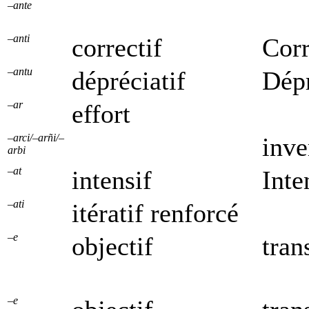
–ante
–anti
correctif
Corr
–antu
dépréciatif
Dépr
–ar
effort
–arci/–arñi/–
inve
arbi
–at
intensif
Inte
–ati
itératif renforcé
–e
objectif
tran
–e