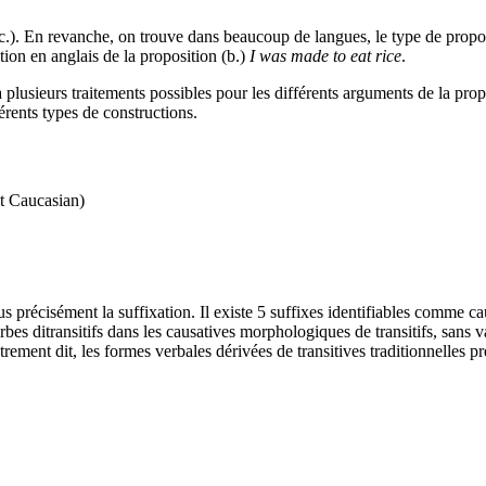
64c.). En revanche, on trouve dans beaucoup de langues, le type de pro
tion en anglais de la proposition (b.)
I was made to eat rice
.
 a plusieurs traitements possibles pour les différents arguments de la pr
rents types de constructions.
t Caucasian)
us précisément la suffixation. Il existe 5 suffixes identifiables comme ca
es ditransitifs dans les causatives morphologiques de transitifs, sans var
rement dit, les formes verbales dérivées de transitives traditionnelles pr