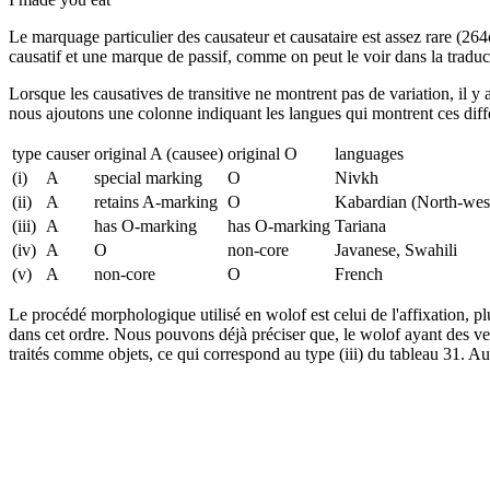
Le marquage particulier des causateur et causataire est assez rare (2
causatif et une marque de passif, comme on peut le voir dans la traduc
Lorsque les causatives de transitive ne montrent pas de variation, il y
nous ajoutons une colonne indiquant les langues qui montrent ces diffé
type
causer
original A (causee)
original O
languages
(i)
A
special marking
O
Nivkh
(ii)
A
retains A-marking
O
Kabardian (North-wes
(iii)
A
has O-marking
has O-marking
Tariana
(iv)
A
O
non-core
Javanese, Swahili
(v)
A
non-core
O
French
Le procédé morphologique utilisé en wolof est celui de l'affixation, pl
dans cet ordre. Nous pouvons déjà préciser que, le wolof ayant des verb
traités comme objets, ce qui correspond au type (iii) du tableau 31. Aut