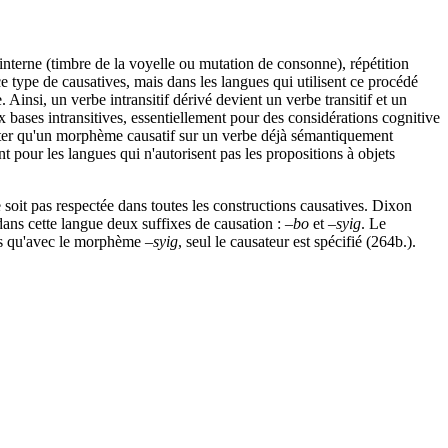
nterne (timbre de la voyelle ou mutation de consonne), répétition
 type de causatives, mais dans les langues qui utilisent ce procédé
insi, un verbe intransitif dérivé devient un verbe transitif et un
ux bases intransitives, essentiellement pour des considérations cognitive
traiter qu'un morphème causatif sur un verbe déjà sémantiquement
nt pour les langues qui n'autorisent pas les propositions à objets
 ne soit pas respectée dans toutes les constructions causatives. Dixon
 dans cette langue deux suffixes de causation :
–bo
et
–syig
. Le
ndis qu'avec le morphème
–syig
, seul le causateur est spécifié (264b.).