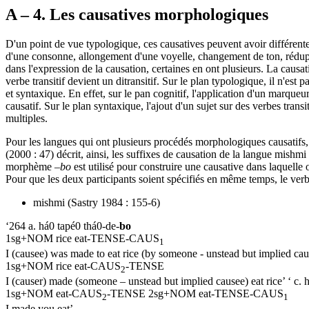
A – 4. Les causatives morphologiques
D'un point de vue typologique, ces causatives peuvent avoir différen
d'une consonne, allongement d'une voyelle, changement de ton, réduplic
dans l'expression de la causation, certaines en ont plusieurs. La causa
verbe transitif devient un ditransitif. Sur le plan typologique, il n'es
et syntaxique. En effet, sur le pan cognitif, l'application d'un marqu
causatif. Sur le plan syntaxique, l'ajout d'un sujet sur des verbes trans
multiples.
Pour les langues qui ont plusieurs procédés morphologiques causatifs, il 
(2000 : 47) décrit, ainsi, les suffixes de causation de la langue mishmi
morphème
–bo
est utilisé pour construire une causative dans laquelle
Pour que les deux participants soient spécifiés en même temps, le verb
mishmi (Sastry 1984 : 155-6)
‘264 a. há0 tapé0 thá0-de-
bo
1sg+NOM rice eat-TENSE-CAUS
1
I (causee) was made to eat rice (by someone - unstead but implied caus
1sg+NOM rice eat-CAUS
-TENSE
2
I (causer) made (someone – unstead but implied causee) eat rice’ ‘ c. 
1sg+NOM eat-CAUS
-TENSE 2sg+NOM eat-TENSE-CAUS
2
1
I made you eat’