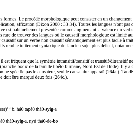
tes formes. Le procédé morphologique peut consister en un changement i
ation, affixation (Dixon 2000 : 33-34). Toutes les langues n'ont pas ce
tive est habituellement présentée comme augmentant la valence du verbe. A
t pas rare de trouver des langues où le causatif morphologique est limité a
eur causatif sur un verbe non causatif sémantiquement est plus facile à 
itifs rend le traitement syntaxique de l'ancien sujet plus délicat, notamme
est fréquent que la symétrie intransitif/transitif et transitif/ditransitif
 (branche bodic de la famille tibéto-birmane, Nord-Est de l'Inde). Il y a
 on ne spécifie pas le causateur, seul le causataire apparaît (264a.). Ta
e doit être marqué deux fois (264c.).
er)’ ‘ b. há0 tapé0 thá0-
syig
-a
há0 thá0-
syig
-a, nyú thá0-de-
bo