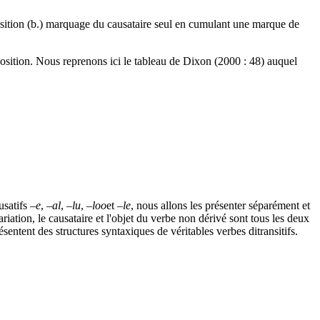
position (b.) marquage du causataire seul en cumulant une marque de
oposition. Nous reprenons ici le tableau de Dixon (2000 : 48) auquel
usatifs
–e
,
–al
,
–lu
,
–loo
et
–le
, nous allons les présenter séparément et
iation, le causataire et l'objet du verbe non dérivé sont tous les deux
ésentent des structures syntaxiques de véritables verbes ditransitifs.