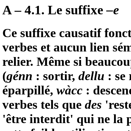
A – 4.1. Le suffixe
–e
Ce suffixe causatif fonc
verbes et aucun lien sé
relier. Même si beaucou
(
génn
: sortir,
dellu
: se
éparpillé,
wàcc
: descen
verbes tels que
des
'rest
'être interdit' qui ne la