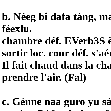
b. Néeg bi dafa tàng, m
féexlu.
chambre déf. EVerb3S ê
sortir loc. cour déf. s'aé
Il fait chaud dans la ch
prendre l'air. (Fal)
c. Génn
e
naa guro yu sà