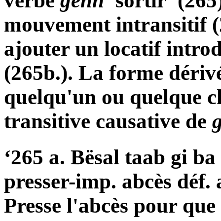
verbe
génn
'sortir' (265
mouvement intransitif (
ajouter un locatif intro
(265b.). La forme déri
quelqu'un ou quelque ch
transitive causative de
‘265 a. Bësal taab gi b
presser-imp. abcès déf. 
Presse l'abcès pour que 