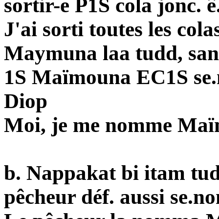
sortir-e P1S cola jonc. 
J'ai sorti toutes les col
Maymuna laa tudd, sant
1S Maïmouna EC1S se.
Diop
Moi, je me nomme Maï
b. Nappakat bi itam tu
pêcheur déf. aussi se.