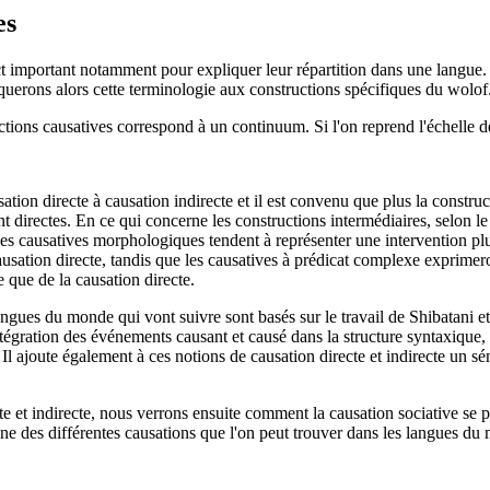
es
ct important notamment pour expliquer leur répartition dans une langue
uerons alors cette terminologie aux constructions spécifiques du wolof
tions causatives correspond à un continuum. Si l'on reprend l'échelle 
tion directe à causation indirecte et il est convenu que plus la construct
ont directes. En ce qui concerne les constructions intermédiaires, selon l
. Les causatives morphologiques tendent à représenter une intervention pl
causation directe, tandis que les causatives à prédicat complexe exprimer
e que de la causation directe.
langues du monde qui vont suivre sont basés sur le travail de Shibatani 
ntégration des événements causant et causé dans la structure syntaxique, 
Il ajoute également à ces notions de causation directe et indirecte un s
cte et indirecte, nous verrons ensuite comment la causation sociative se
ine des différentes causations que l'on peut trouver dans les langues du