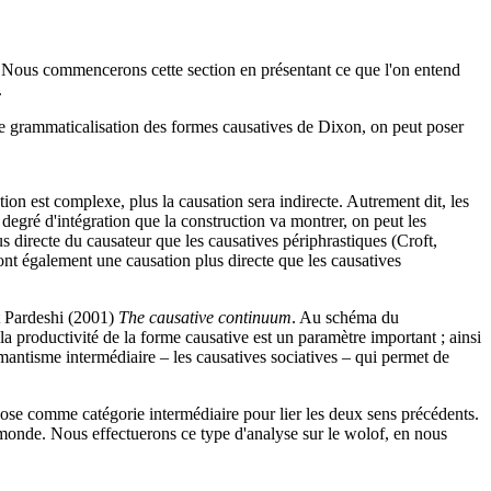
. Nous commencerons cette section en présentant ce que l'on entend
.
de grammaticalisation des formes causatives de Dixon, on peut poser
ion est complexe, plus la causation sera indirecte. Autrement dit, les
e degré d'intégration que la construction va montrer, on peut les
us directe du causateur que les causatives périphrastiques (Croft,
ont également une causation plus directe que les causatives
et Pardeshi (2001)
The causative continuum
. Au schéma du
la productivité de la forme causative est un paramètre important ; ainsi
émantisme intermédiaire – les causatives sociatives – qui permet de
 pose comme catégorie intermédiaire pour lier les deux sens précédents.
 monde. Nous effectuerons ce type d'analyse sur le wolof, en nous