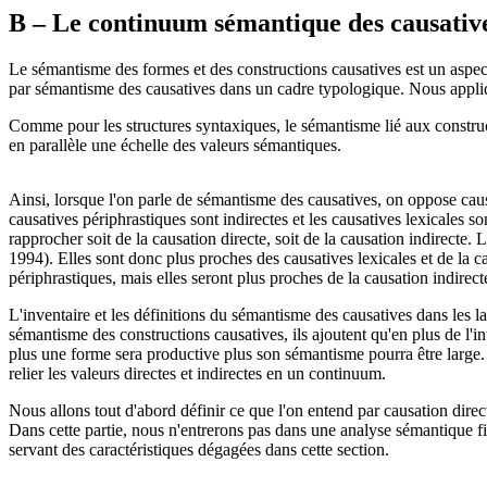
B – Le continuum sémantique des causativ
Le sémantisme des formes et des constructions causatives est un aspe
par sémantisme des causatives dans un cadre typologique. Nous appliq
Comme pour les structures syntaxiques, le sémantisme lié aux construc
en parallèle une échelle des valeurs sémantiques.
Ainsi, lorsque l'on parle de sémantisme des causatives, on oppose causa
causatives périphrastiques sont indirectes et les causatives lexicales s
rapprocher soit de la causation directe, soit de la causation indirecte
1994). Elles sont donc plus proches des causatives lexicales et de la 
périphrastiques, mais elles seront plus proches de la causation indirect
L'inventaire et les définitions du sémantisme des causatives dans les 
sémantisme des constructions causatives, ils ajoutent qu'en plus de l'i
plus une forme sera productive plus son sémantisme pourra être large. 
relier les valeurs directes et indirectes en un continuum.
Nous allons tout d'abord définir ce que l'on entend par causation dire
Dans cette partie, nous n'entrerons pas dans une analyse sémantique f
servant des caractéristiques dégagées dans cette section.