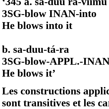
‘345 a. sa-duu rá-viimú
3SG-blow INAN-into
He blows into it
b. sa-duu-
tá
-ra
3SG-blow-APPL.-INA
He blows it’
Les constructions applic
sont transitives et les c