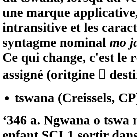
une marque applicative,
intransitive et les cara
syntagme nominal
mo j
Ce qui change, c'est le 
assigné (oritgine  dest
tswana (Creissels, CP
‘346 a. Ngwana o tswa 
enfant SCL1 sortir da