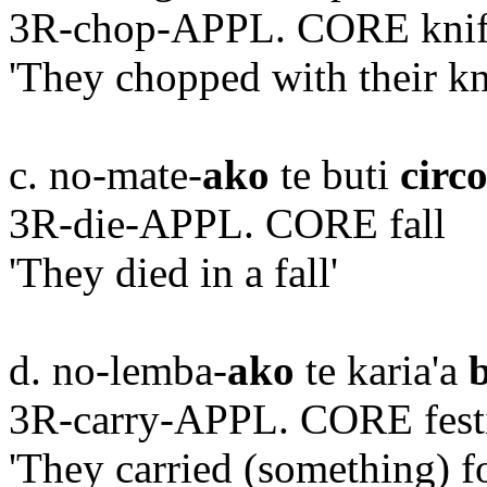
3R-chop-APPL. CORE kni
'They chopped with their kn
c. no-mate-
ako
te buti
circ
3R-die-APPL. CORE fall
'They died in a fall'
d. no-lemba-
ako
te karia'a
3R-carry-APPL. CORE fest
'They carried (something) for