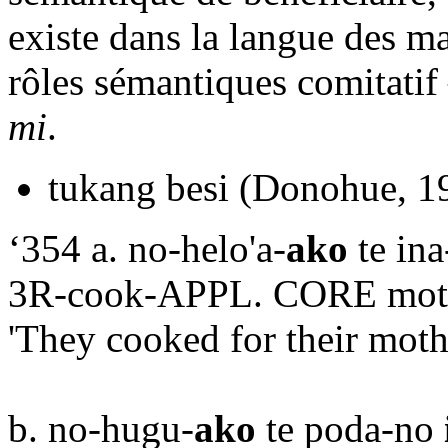
existe dans la langue des m
rôles sémantiques comitatif
mi
.
tukang besi (Donohue, 1
‘354 a. no-helo'a-
ako
te in
3R-cook-APPL. CORE mot
'They cooked for their moth
b. no-hugu-
ako
te poda-no