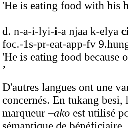
'He is eating food with his 
d. n-a-i-lyi-
i
-a njaa k-elya
c
foc.-1s-pr-eat-app-fv 9.hun
'He is eating food because o
’
D'autres langues ont une var
concernés. En tukang besi,
marqueur
–ako
est utilisé p
sémantique de bénéficiaire, 