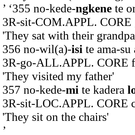
’ ‘355 no-kede-
ngkene
te 
3R-sit-COM.APPL. CORE 
'They sat with their grandpa
356 no-wil(a)-
isi
te ama-su
3R-go-ALL.APPL. CORE f
'They visited my father'
357 no-kede-
mi
te kadera
l
3R-sit-LOC.APPL. CORE c
'They sit on the chairs'
’