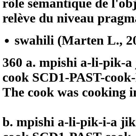
rôle sémantique de l'obj
relève du niveau pragm
swahili (Marten L., 2
360 a. mpishi a-li-pik-a 
cook SCD1-PAST-cook-
The cook was cooking in
b. mpishi a-li-pik-
i
-a ji