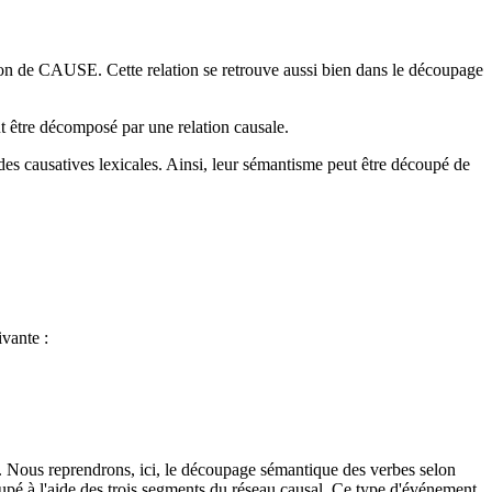
lation de CAUSE. Cette relation se retrouve aussi bien dans le découpage
t être décomposé par une relation causale.
es causatives lexicales. Ainsi, leur sémantisme peut être découpé de
ivante :
nce. Nous reprendrons, ici, le découpage sémantique des verbes selon
oupé à l'aide des trois segments du réseau causal. Ce type d'événement