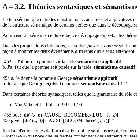
A – 3.2. Théories syntaxiques et sémantism
Le lien sémantique entre les constructions causatives et applicatives q
de la structure sémantique de certains verbes que dans le découpage s
Au niveau du sémantisme du verbe, ce découpage ou, selon les théorie
Dans les propositions ci-dessous, les verbes
poser
et
donner
sont, dan
façon à montrer les deux événements différents qu'ils sous-entendent.
‘453 a. J'ai posé la pomme sur la table
sémantisme applicatif
b. J'ai fait que la pomme soit posée sur la table.
sémantisme causatif
454 a. Je donne la pomme à George
sémantisme applicatif
b. Je fais que George reçoive la pomme.
sémantisme causatif
’ ‘’
Dans certaines théories syntaxiques, telles que la grammaire du rôle et 
Van Valin et La Polla, (1997 : 127)
‘455 put : [
do'
(x, ø)] CAUSE [BECOME
be-
LOC
'
(y, z)]
456 give : [
do'
(x, ø)] CAUSE [BECOME
have'
(y, z)]’ ‘’
Il existe d'autres types de formalisation qui ne sont pas très différen
Croft (1994) qui pose que les verbes contiennent des segments du rés