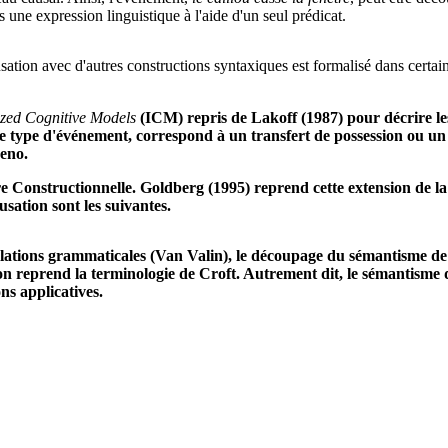
une expression linguistique à l'aide d'un seul prédicat.
ation avec d'autres constructions syntaxiques est formalisé dans certai
ized Cognitive Models
(ICM) repris de Lakoff (1987) pour décrire les
 type d'événement, correspond à un transfert de possession ou un tra
reno.
onstructionnelle. Goldberg (1995) reprend cette extension de la ca
sation sont les suivantes.
elations grammaticales (Van Valin), le découpage du sémantisme de c
'on reprend la terminologie de Croft. Autrement dit, le sémantisme d
ons applicatives.