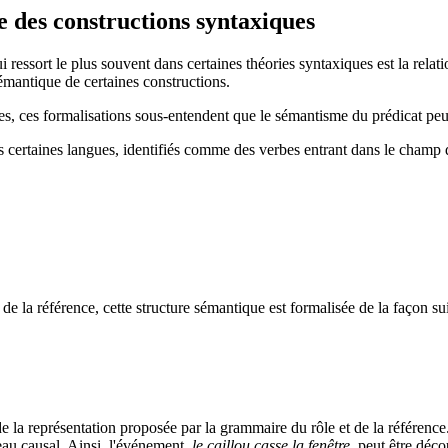
e des constructions syntaxiques
ui ressort le plus souvent dans certaines théories syntaxiques est la re
émantique de certaines constructions.
s, ces formalisations sous-entendent que le sémantisme du prédicat peu
s certaines langues, identifiés comme des verbes entrant dans le champ d
de la référence, cette structure sémantique est formalisée de la façon su
ts de la représentation proposée par la grammaire du rôle et de la référe
eau causal. Ainsi, l'événement,
le caillou casse la fenêtre
, peut être déc