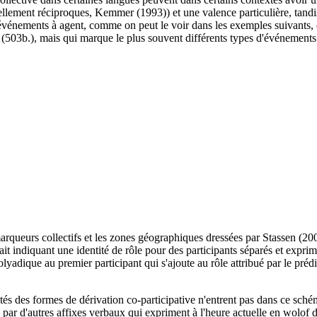
urellement réciproques, Kemmer (1993)) et une valence particulière, tand
s événements à agent, comme on peut le voir dans les exemples suivants
é (503b.), mais qui marque le plus souvent différents types d'événements 
arqueurs collectifs et les zones géographiques dressées par Stassen (200
rait indiquant une identité de rôle pour des participants séparés et expr
yadique au premier participant qui s'ajoute au rôle attribué par le prédic
rités des formes de dérivation co-participative n'entrent pas dans ce sch
 par d'autres affixes verbaux qui expriment à l'heure actuelle en wolof di