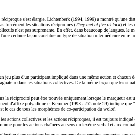
réciproque s'est élargie. Lichtenberk (1994, 1999) a montré qu'une dist
as forcément les situations réciproques (
They met at five o'clock
) et les
llectifs n'est pas surprenante. En effet, dans beaucoup de langues, le m
 d'une certaine façon constitue un type de situation intermédiaire entre un
t en jeu plus d'un participant impliqué dans une même action et chacun d
pagnateur dans les situations collectives. De la même façon que les situ
urs la réciprocité peut être trouvée uniquement lorsque le marqueur est u
ement d'affixe polyadique et Kemmer (1993 : 255 note 59) indique que 
est le cas de tous les morphèmes de co-participation du wolof.
 actions collectives et les actions réciproques, il est toujours indiqué 
comme pour les actions chaînées au sens du lexème verbal et aux conn
ollective dans certaines langues peuvent dans certains contextes avoir u