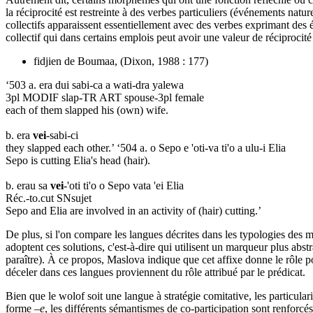
la réciprocité est restreinte à des verbes particuliers (événements nat
collectifs apparaissent essentiellement avec des verbes exprimant de
collectif qui dans certains emplois peut avoir une valeur de réciprocit
fidjien de Boumaa, (Dixon, 1988 : 177)
‘503 a. era dui sabi-ca a wati-dra yalewa
3pl MODIF slap-TR ART spouse-3pl female
each of them slapped his (own) wife.
b. era
vei
-sabi-ci
they slapped each other.’ ‘504 a. o Sepo e 'oti-va ti'o a ulu-i Elia
Sepo is cutting Elia's head (hair).
b. erau sa
vei
-'oti ti'o
o Sepo vata 'ei
Elia
Réc.-to.cut SNsujet
Sepo and Elia are involved in an activity of (hair) cutting.’
De plus, si l'on compare les langues décrites dans les typologies des m
adoptent ces solutions, c'est-à-dire qui utilisent un marqueur plus abst
paraître). À ce propos, Maslova indique que cet affixe donne le rôle pol
déceler dans ces langues proviennent du rôle attribué par le prédicat.
Bien que le wolof soit une langue à stratégie comitative, les particula
forme
–e
, les différents sémantismes de co-participation sont renforcés