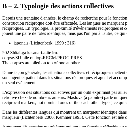
B – 2. Typologie des actions collectives
Depuis une trentaine d'années, le champ de recherche pour la fonction 
construction réciproque doit être effectuée. Les langues ne marquent p
réciproques. En typologie, la proximité d'événements réciproques et co
jouent une paire de rôles identiques, mais pas l'un par à l'autre, ce qui
japonais (Lichtenberk, 1999 : 316)
502 Shitai-ga kasanari-a-tte iru.
corpse-SU pile.on.top-RECM-PROG PRES
The corpses are piled on top of one another.
D'une façon générale, les situations collectives et réciproques metten
sont agent et patient dans les situations réciproques et agent et accom
un seul événement.
L'expression des situations collectives par un outil exprimant par aille
retrouve chez de nombreux auteurs. Maslova (à paraître) parle uniqu
reciprocal markers, not nominal ones of the 'each other' type”, ce qui 
Dans les différentes langues qui montrent un marqueur identique dans les
marqueur (Lichtenberk 2000, Kemmer 1993). Cette fonction est liée 
Autrement dit, certains morphèmes qui ont une fonction réfléchie ou c