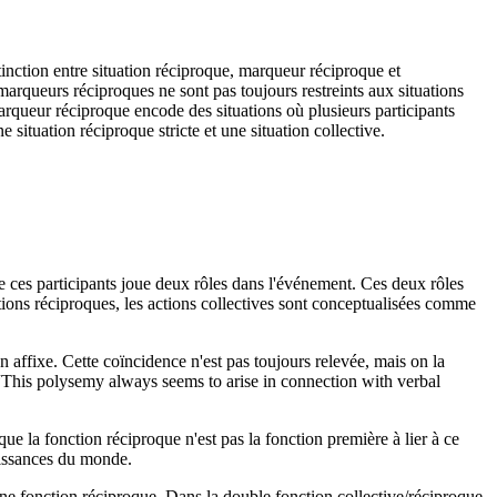
inction entre situation réciproque, marqueur réciproque et
 marqueurs réciproques ne sont pas toujours restreints aux situations
arqueur réciproque encode des situations où plusieurs participants
e situation réciproque stricte et une situation collective.
e ces participants joue deux rôles dans l'événement. Ces deux rôles
ations réciproques, les actions collectives sont conceptualisées comme
n affixe. Cette coïncidence n'est pas toujours relevée, mais on la
“This polysemy always seems to arise in connection with verbal
que la fonction réciproque n'est pas la fonction première à lier à ce
aissances du monde.
ne fonction réciproque. Dans la double fonction collective/réciproque,