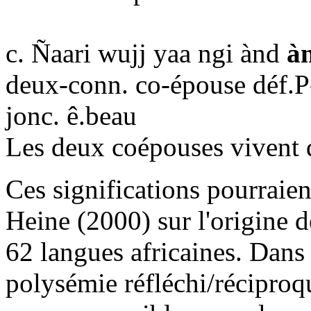
c. Ñaari wujj yaa ngi ànd
à
deux-conn. co-épouse déf.P-
jonc. ê.beau
Les deux coépouses vivent 
Ces significations pourraien
Heine (2000) sur l'origine 
62 langues africaines. Dans ce
polysémie réfléchi/réciproq