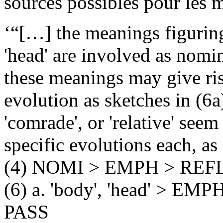
sources possibles pour les 
‘“[…] the meanings figuring
'head' are involved as nom
these meanings may give ris
evolution as sketches in (6
'comrade', or 'relative' see
specific evolutions each, as
(4) NOMI > EMPH > REFL
(6) a. 'body', 'head' > E
PASS