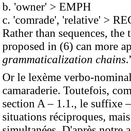
b. 'owner' > EMPH
c. 'comrade', 'relative' > RE
Rather than sequences, the 
proposed in (6) can more ap
grammaticalization chains
.
Or le lexème verbo-nomina
camaraderie. Toutefois, co
section A – 1.1., le suffixe
situations réciproques, mais
simultanées. D'après notre a