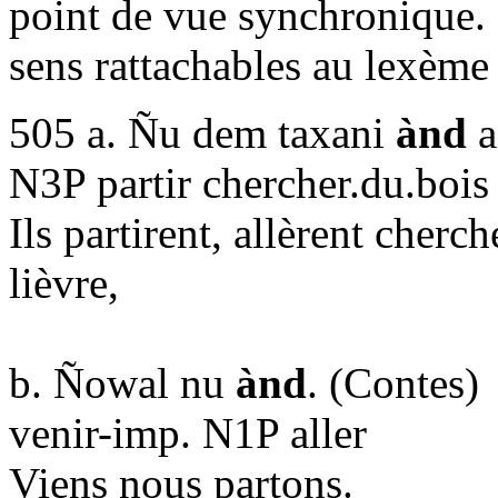
point de vue synchronique. I
sens rattachables au lexèm
505 a. Ñu dem taxani
ànd
a
N3P partir chercher.du.bois 
Ils partirent, allèrent cherch
lièvre,
b. Ñowal nu
ànd
. (Contes)
venir-imp. N1P aller
Viens nous partons.