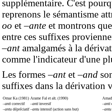
supplémentaire. C'est pourqu
reprenons le sémantisme at
oo
et
–ante
et montrons que 
entre ces suffixes provien
–ant
amalgamés à la dériva
comme l'indicateur d'une plu
Les formes
–ant
et
–and
son
suffixes dans la dérivation v
Omar Ka (1981)
Arame Fal et alt. (1990)
Amado
–anti
correctif
–anti
inversif
–anti
c
–antu
dépréciatif
–antu
intensif (action sans but)
–antu