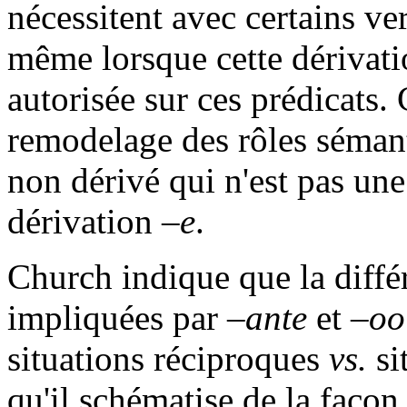
nécessitent avec certains v
même lorsque cette dérivati
autorisée sur ces prédicats.
remodelage des rôles sémant
non dérivé qui n'est pas une
dérivation
–e
.
Church indique que la différ
impliquées par
–ante
et
–oo
situations réciproques
vs.
si
qu'il schématise de la façon