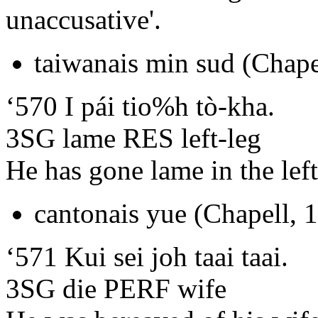
unaccusative'.
taiwanais min sud (Chape
‘570 I pái tio%h tò-kha.
3SG lame RES left-leg
He has gone lame in the left
cantonais yue (Chapell, 
‘571 Kui sei joh taai taai.
3SG die PERF wife