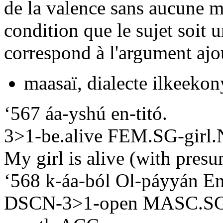
de la valence sans aucune m
condition que le sujet soit u
correspond à l'argument ajo
maasaï, dialecte ilkeekon
‘567 áa-yshú en-titó.
3>1-be.alive FEM.SG-gir
My girl is alive (with presu
‘568 k-áa-ból Ol-páyyán En
DSCN-3>1-open MASC.S