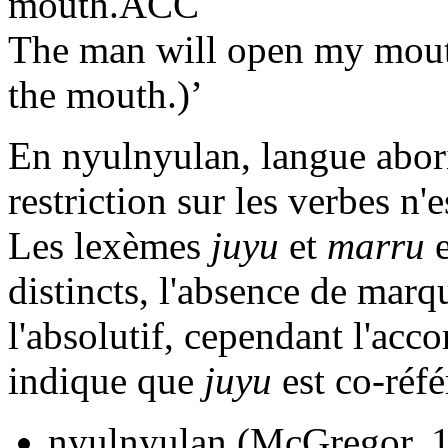
mouth.ACC
The man will open my mouth
the mouth.)’
En nyulnyulan, langue abor
restriction sur les verbes n'
Les lexèmes
juyu
et
marru
e
distincts, l'absence de marq
l'absolutif, cependant l'acc
indique que
juyu
est co-réfé
nyulnyulan (McGregor, 1