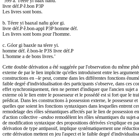
‘599 a. Téere yi baax nañu.
livre déf.P ê.bon P3P
Les livres sont bons.
b. Téere yi baaxal nañu góor gi.
livre déf.P ê.bon-appl P3P homme déf.
Les livres sont bons pour l'homme.
c. Góor gi baaxle na téere yi.
homme déf. ê.bon-le P3S livre déf.P
L'homme a de bons livres.’
Cette double dérivation a été suggérée par l'observation du même phé
externe de par le lien implicite qu'elles introduisent entre les argumen
constructions en
–le
peut, comme dans les différentes fonctions énuméré
faible degré d'individualisation des participants s'observe, dans ces co
effet synchroniquement, rien ne permet d'indiquer que l'ancien sujet a
externe où le lien entre le possesseur et le possédé est si fort que l
prédicat. Dans les constructions à possession externe, le possesseur et
quelles que soient les fonctions syntaxiques dans lesquelles entrent 
remodelage des rôles sémantiques affectés par le lien de possession e
d'action collective
–andoo
remodèlent les rôles sémantiques du sujet-a
de modification syntaxique des propositions dérivées s'explique en part
dérivation de type antipassif, implique systématiquement une réduction 
cette dérivation mettent en jeu l'aspect et le faible degré d'individuali