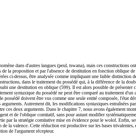
nomène dans d'autres langues (peul, tswana), mais ces constructions on
ts de la proposition et par l'absence de destitution en fonction oblique 
es ci-dessus, être analysée comme impliquant une faible distinction des 
nstructions, dans le traitement du possédé qui, à la différence de la doub
 subi une destitution en oblique (599). Il est alors possible de présente
e traitement syntaxique du possédé ne peut être comparé au traitement d'
 le possédé doivent être vus comme une seule entité composée, l'état déno
ces arguments. Autrement dit, les modifications syntaxiques entraînées 
ntre ces deux arguments. Dans le chapitre 7, nous avons également mont
gent et de l'oblique comitatif, sans pour autant modifier systématiqueme
ie par la stratégie comitative mise en évidence pour le wolof. Enfin, se
de la valence. Cette réduction est productive sur les bases trivalentes,
sation de l'argument récepteur.