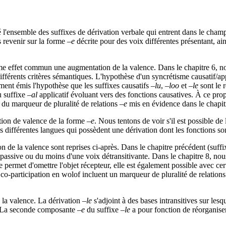
 l'ensemble des suffixes de dérivation verbale qui entrent dans le champ
 revenir sur la forme
–e
décrite pour des voix différentes présentant, ain
comme effet commun une augmentation de la valence. Dans le chapitre 6, 
 différents critères sémantiques. L'hypothèse d'un syncrétisme causatif/ap
ment émis l'hypothèse que les suffixes causatifs
–lu
,
–loo
et
–le
sont le 
u suffixe
–al
applicatif évoluant vers des fonctions causatives. À ce pr
 du marqueur de pluralité de relations
–e
mis en évidence dans le chapit
ction de valence de la forme
–e
. Nous tentons de voir s'il est possible d
 différentes langues qui possèdent une dérivation dont les fonctions son
n de la valence sont reprises ci-après. Dans le chapitre précédent (suff
assive ou du moins d'une voix détransitivante. Dans le chapitre 8, nous
 permet d'omettre l'objet récepteur, elle est également possible avec cert
co-participation en wolof incluent un marqueur de pluralité de relations
 la valence. La dérivation
–le
s'adjoint à des bases intransitives sur les
at. La seconde composante
–e
du suffixe
–le
a pour fonction de réorganise