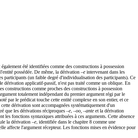
t également été identifiées comme des constructions à possession
de l'entité possédée. De même, la dérivation
–e
intervenant dans les
participants (un faible degré d'individualisation des participants). Ce
le dérivation applicatif-passif, n'est pas traité comme un oblique. En
r ces constructions comme proches des constructions à possession
un argument totalement indépendant du premier argument régi par le
té par le prédicat touche cette entité complexe en son entier, et ce
par cette dérivation sont accompagnées systématiquement d'un
ré que les dérivations réciproques
–e
,
–oo, –ante
et la dérivation
nt les fonctions syntaxiques attribuées à ces arguments. Cette absence
ule la dérivation
–e
, identifiée dans le chapitre 8 comme une
 elle affecte l'argument récepteur. Les fonctions mises en évidence pour