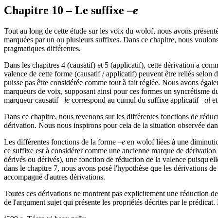
Chapitre 10 – Le suffixe
–e
Tout au long de cette étude sur les voix du wolof, nous avons présenté
marquées par un ou plusieurs suffixes. Dans ce chapitre, nous voulons
pragmatiques différentes.
Dans les chapitres 4 (causatif) et 5 (applicatif), cette dérivation a 
valence de cette forme (causatif / applicatif) peuvent être reliés selon
puisse pas être considérée comme tout à fait réglée. Nous avons égale
marqueurs de voix, supposant ainsi pour ces formes un syncrétisme d
marqueur causatif
–le
correspond au cumul du suffixe applicatif
–al
et
Dans ce chapitre, nous revenons sur les différentes fonctions de rédu
dérivation. Nous nous inspirons pour cela de la situation observée dans
Les différentes fonctions de la forme
–e
en wolof liées à une diminutio
ce suffixe est à considérer comme une ancienne marque de dérivation p
dérivés ou dérivés), une fonction de réduction de la valence puisqu'elle
dans le chapitre 7, nous avons posé l'hypothèse que les dérivations de 
accompagné d'autres dérivations.
Toutes ces dérivations ne montrent pas explicitement une réduction de
de l'argument sujet qui présente les propriétés décrites par le prédic