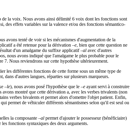
 de la voix. Nous avons ainsi délimité 6 voix dont les fonctions sont
si, des effets variables sur la valence et/ou des fonctions sémantico-
nous avons tenté de voir si les mécanismes d'augmentation de la
plicatif a été retenue pour la dérivation
–e
, bien que cette question ne
résultat d'un amalgame du suffixe applicatif
–al
avec d'autres
opos, nous avons indiqué que l'amalgame le plus probable pour le
re 7. Nous reviendrons sur cette hypothèse ultérieurement.
e lier les différentes fonctions de cette forme sous un même type de
t, dans d'autres langues, réparties sur plusieurs marqueurs.
ixe
–le
), nous avons posé l'hypothèse que le
–e
ayant servi à construire
 avons montré que cette dérivation a, avec les verbes trivalents (non
ains verbes bivalents et permet alors d'omettre l'objet patient. Enfin,
 qui permet de véhiculer différents sémantismes selon qu'il est seul ou
quelles la composante
–al
permet d'ajouter le possesseur (bénéficiaire)
r les fonctions syntaxiques des deux arguments.