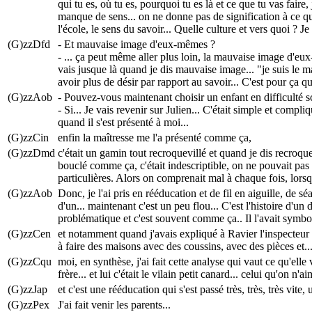
qui tu es, où tu es, pourquoi tu es là et ce que tu vas fai
manque de sens... on ne donne pas de signification à ce qu'
l'école, le sens du savoir... Quelle culture et vers quoi ? 
(G)zzDfd
- Et mauvaise image d'eux-mêmes ?
- ... ça peut même aller plus loin, la mauvaise image d'eux
vais jusque là quand je dis mauvaise image... "je suis le mau
avoir plus de désir par rapport au savoir... C'est pour ça que
(G)zzAob
- Pouvez-vous maintenant choisir un enfant en difficulté sco
- Si... Je vais revenir sur Julien... C'était simple et compl
quand il s'est présenté à moi...
(G)zzCin
enfin la maîtresse me l'a présenté comme ça,
(G)zzDmd
c'était un gamin tout recroquevillé et quand je dis recroquevi
bouclé comme ça, c'était indescriptible, on ne pouvait pas l
particulières. Alors on comprenait mal à chaque fois, lorsqu'
(G)zzAob
Donc, je l'ai pris en rééducation et de fil en aiguille, de 
d'un... maintenant c'est un peu flou... C'est l'histoire d'u
problématique et c'est souvent comme ça.. Il l'avait symbo
(G)zzCen
et notamment quand j'avais expliqué à Ravier l'inspecteur c
à faire des maisons avec des coussins, avec des pièces et..
(G)zzCqu
moi, en synthèse, j'ai fait cette analyse qui vaut ce qu'ell
frère... et lui c'était le vilain petit canard... celui qu'on n'a
(G)zzJap
et c'est une rééducation qui s'est passé très, très, très vite
(G)zzPex
J'ai fait venir les parents...