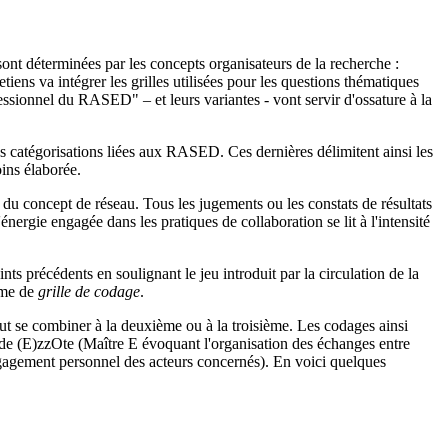
s sont déterminées par les concepts organisateurs de la recherche :
etiens va intégrer les grilles utilisées pour les questions thématiques
sionnel du RASED" – et leurs variantes - vont servir d'ossature à la
 les catégorisations liées aux RASED. Ces dernières délimitent ainsi les
ins élaborée.
 du concept de réseau. Tous les jugements ou les constats de résultats
énergie engagée dans les pratiques de collaboration se lit à l'intensité
nts précédents en soulignant le jeu introduit par la circulation de la
orme de
grille de codage
.
eut se combiner à la deuxième ou à la troisième. Les codages ainsi
 de (E)zzOte (Maître E évoquant l'organisation des échanges entre
ngagement personnel des acteurs concernés). En voici quelques