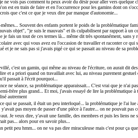
re, je ne vois pas comment tu peux avoir du désir pour aller vers quelque 
on est en train de faire et en l'occurrence pour les gamins dont on s'occu
Je crois que c'est ce que je veux dire par manque d'autonomie...
-mêmes... Souvent des enfants portent le poids de la problématique famili
vais objet", "je suis le mauvais" et ils culpabilisent par rapport à un cer
 je fais un tout de ces termes là... même dit très spontanément, sans y réflé
laire avec qui vous avez eu l'occasion de travailler et raconter ce qui se
iqué et je ne sais pas si j'avais pigé ce qui se passait au niveau de sa pr
llé, c'est un gamin, qui même au niveau de l'écriture, on aurait dit des peti
ire et a priori quand on travaillait avec lui, au niveau purement gestuel
il passait à l'écrit pourquoi...
séance ne séance, sa problématique apparaissait... C'est vrai que je n'ai p
n demi-frère plus grand... Et moi, j'avais essayé de lire la problématique
lisé autrement
e qui se passait, il était un peu interloqué... la problématique je l'ai l
. y'avait pas moyen de passer d'une pièce à l'autre... on ne pouvait pas 
e vaut. Je veux dire, y'avait une famille, des membres et puis les liens ne
imait pas... alors pour en savoir plus...
, un petit peu hmm... on ne va pas dire miraculeuse mais c'est pour ça que j