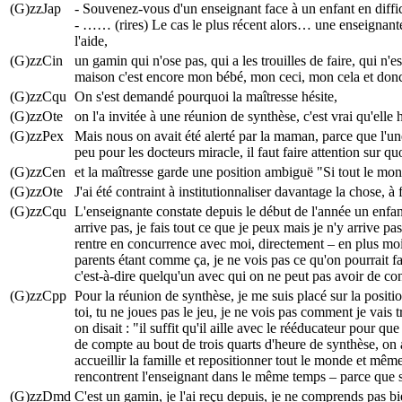
(G)zzJap
- Souvenez-vous d'un enseignant face à un enfant en difficu
- …… (rires) Le cas le plus récent alors… une enseignante q
l'aide,
(G)zzCin
un gamin qui n'ose pas, qui a les trouilles de faire, qui n'e
maison c'est encore mon bébé, mon ceci, mon cela et donc e
(G)zzCqu
On s'est demandé pourquoi la maîtresse hésite,
(G)zzOte
on l'a invitée à une réunion de synthèse, c'est vrai qu'elle 
(G)zzPex
Mais nous on avait été alerté par la maman, parce que l'un
peu pour les docteurs miracle, il faut faire attention sur 
(G)zzCen
et la maîtresse garde une position ambiguë "Si tout le mo
(G)zzOte
J'ai été contraint à institutionnaliser davantage la chose, à
(G)zzCqu
L'enseignante constate depuis le début de l'année un enfant 
arrive pas, je fais tout ce que je peux mais je n'y arrive pa
rentre en concurrence avec moi, directement – en plus moi
parents étant comme ça, je ne vois pas ce qu'on pourrait fai
c'est-à-dire quelqu'un avec qui on ne peut pas avoir de con
(G)zzCpp
Pour la réunion de synthèse, je me suis placé sur la positio
toi, tu ne joues pas le jeu, je ne vois pas comment je vais 
on disait : "il suffit qu'il aille avec le rééducateur pou
de compte au bout de trois quarts d'heure de synthèse, on a
accueillir la famille et repositionner tout le monde et même 
rencontrent l'enseignant dans le même temps – parce que sin
(G)zzDmd
C'est un gamin, je l'ai reçu depuis, je ne comprends pas bien