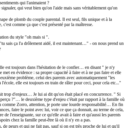
 sentiments qui l'animaient ?
 signaler, qui veut bien qu'on l'aide mais sans véritablement qu'on
hape de plomb du couple parental. Il est seul, fils unique et à la
, c'est comme ça que c'est présenté par la maîtresse.
ation du style "oh mais si ".
"tu sais ça l'a drôlement aidé, il est maintenant…" - on nous prend un
e
lle est toujours dans l'hésitation de le confier… en disant " je n'y
e met en évidence : sa propre capacité à faire et à ne pas faire et elle
e deuxième problème, celui des parents avec automatiquement "les
école, elle est toujours en train de râler pour ceci, pour cela etc..."
it trop d'enjeux… Je lui ai dit qu'on était placé en concurrence. " Si
re perçu ?"… le deuxième type d'enjeu c'était par rapport à la famille où
ou comme Zorro, attention, je porte une lourde responsabilité… En fin
ces, faire le point avec lui, voir ce que ça donnait, au terme de cela,
 de l'enseignante, sur ce qu'elle avait à faire et qu'aussi les parents
irs chez la famille peut-être là où il n'y en a pas.
e peurs et qui ne fait pas, sauf si on est très proche de lui et qu'il