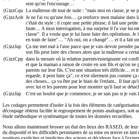
sent qu'on l'encourage…
(G)zzCqu
La maîtresse dit tout de suite : "mais moi en classe, je n
(G)zzAob
Je ne l'ai vu qu'une fois… ça renforce mon malaise dans la 
c'était du style : il copie une petite phrase, il fait une pe
faute… A mon interrogation, à ma surprise il l'a vue lui
classe". Il a voulu que je lui fasse faire des opérations. Je 
en train de faire"… "Ah oui, on a changé"… et il a fait une
(G)zzJap
Ça me met mal à l'aise parce que je vais devoir prendre p
son fils peut faire des choses alors que la maîtresse a cer
(G)zzCpp
dans la mesure où la relation parents/enseignante est conflic
et que la maman a raison de croire en son fils et qu'on n
parents sur leur fils. C'est une situation très difficile… et
regarde, il peut faire ça", ce n'est sûrement pas comme ça
des choses... ça va être par le biais de l'enfant... Il faut qu
avec lui et les parents pour leur montrer qu'il faut se déta
(G)zzJap
C'est un boulot que je commence, je ne sais pas si je vais
Les codages permettent d'isoler à la fois des éléments de catégorisat
découpage obtenu facilite le regroupement de points analogues, soit au s
étude méthodique et systématique de toutes les données recueillies.
Nous allons maintenant brosser un état des lieux des RASED, de leur ge
du dispositif et les difficultés persistantes de sa mise en œuvre en tant
positions explicites et implicites des acteurs et décideurs face à l'exi