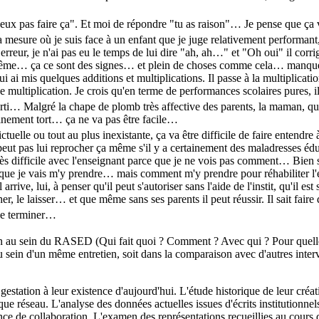
e peux pas faire ça". Et moi de répondre "tu as raison"… Je pense que ça
mesure où je suis face à un enfant que je juge relativement performant, 
tite erreur, je n'ai pas eu le temps de lui dire "ah, ah…" et "Oh oui" il c
-même… ça ce sont des signes… et plein de choses comme cela… manque d
lui ai mis quelques additions et multiplications. Il passe à la multiplicati
 multiplication. Je crois qu'en terme de performances scolaires pures, il 
arti… Malgré la chape de plomb très affective des parents, la maman, qu
tainement tort… ça ne va pas être facile…
tuelle ou tout au plus inexistante, ça va être difficile de faire entendre à 
e peut pas lui reprocher ça même s'il y a certainement des maladresses 
 très difficile avec l'enseignant parce que je ne vois pas comment… Bien sûr
 que je vais m'y prendre… mais comment m'y prendre pour réhabiliter l'enf
'il arrive, lui, à penser qu'il peut s'autoriser sans l'aide de l'instit, qu'il
cher, le laisser… et que même sans ses parents il peut réussir. Il sait fai
 le terminer…
ion au sein du RASED (Qui fait quoi ? Comment ? Avec qui ? Pour quelle
ein d'un même entretien, soit dans la comparaison avec d'autres interview
station à leur existence d'aujourd'hui. L'étude historique de leur créati
 que réseau. L'analyse des données actuelles issues d'écrits institutionnel
gence de collaboration. L'examen des représentations recueillies au cours 