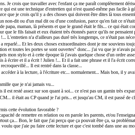
. Je crois que travailler avec l'enfant ça me paraît complètement dérisoir
 ce qui est une technique d'entretien qui n'est quand-même pas facile à gé
 que je crois qu'il y a des choses qui doivent être dites là tous ensem
'un non-dit ou d'un mal dit ou d'une confusion, parce qu'en fait ce n'était
ls de papa, maman, là présents et que le grand était le fils... ce qui était co
eur que le fils faisait et eux étaient très étonnés parce qu'ils ne pensaient
.. L'entretien n'a d'ailleurs pas duré très longtemps, ce n'était pas néces
 a reparlé... Et les deux choses extraordinaires dont je me souviens toujo
ion et toutes les portes se sont ouvertes" donc... j'ai vu que je n'avais p
pris mon stylo et à cette époque là j'avais quelque chose d'un ordre assez 
is à écrire et il a écrit ! Julien !... Et il a fait une phrase et il l'a écrit
recroquevillé... Il est rentré dans la classe...
accéder à la lecture, à l'écriture etc... normalement... Mais bon, il y av
amille que je n'ai jamais vu...
s il est resté assez sur son quant à soi... ce n'est pas un gamin très expans
M... il était au CP quand je l'ai pris... et jusqu'au CM, il est passé de c
rmis cette évolution favorable ?
capacité de remettre en relation ou en parole les parents, et/ou l'enseignant,
t surtout ça... Bon, le fait que j'ai perçu que ça pouvait être ça, sa problé
 voulu que j'aie pu faire cette lecture et que c'est tombé dans une au moi