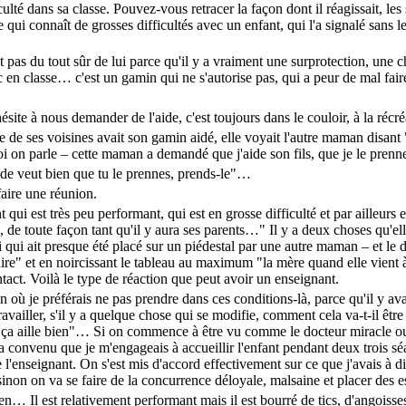
lté dans sa classe. Pouvez-vous retracer la façon dont il réagissait, les
ui connaît de grosses difficultés avec un enfant, qui l'a signalé sans le
st pas du tout sûr de lui parce qu'il y a vraiment une surprotection, une c
n classe… c'est un gamin qui ne s'autorise pas, qui a peur de mal faire
hésite à nous demander de l'aide, c'est toujours dans le couloir, à la récré
e de ses voisines avait son gamin aidé, elle voyait l'autre maman disant 
quoi on parle – cette maman a demandé que j'aide son fils, que je le prenn
nde veut bien que tu le prennes, prends-le"…
 faire une réunion.
qui est très peu performant, qui est en grosse difficulté et par ailleurs e
s, de toute façon tant qu'il y aura ses parents…" Il y a deux choses qu'ell
 qui ait presque été placé sur un piédestal par une autre maman – et l
re" et en noircissant le tableau au maximum "la mère quand elle vient à l'
tact. Voilà le type de réaction que peut avoir un enseignant.
n où je préférais ne pas prendre dans ces conditions-là, parce qu'il y ava
travailler, s'il y a quelque chose qui se modifie, comment cela va-t-il êt
r que ça aille bien"… Si on commence à être vu comme le docteur miracle 
 convenu que je m'engageais à accueillir l'enfant pendant deux trois séan
l'enseignant. On s'est mis d'accord effectivement sur ce que j'avais à dire
on on va se faire de la concurrence déloyale, malsaine et placer des espo
… Il est relativement performant mais il est bourré de tics, d'angoisses, d