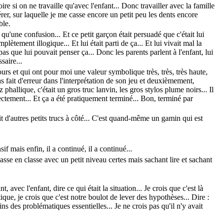
e si on ne travaille qu'avec l'enfant... Donc travailler avec la famille
rer, sur laquelle je me casse encore un petit peu les dents encore
ble.
 qu'une confusion... Et ce petit garçon était persuadé que c'était lui
mplètement illogique... Et lui était parti de ça... Et lui vivait mal la
 pas que lui pouvait penser ça... Donc les parents parlent à l'enfant, lui
saire...
urs et qui ont pour moi une valeur symbolique très, très, très haute,
as fait d'erreur dans l'interprétation de son jeu et deuxièmement,
phallique, c'était un gros truc lanvin, les gros stylos plume noirs... Il
 correctement... Et ça a été pratiquement terminé... Bon, terminé par
ait d'autres petits trucs à côté... C'est quand-même un gamin qui est
if mais enfin, il a continué, il a continué...
lasse en classe avec un petit niveau certes mais sachant lire et sachant
 avec l'enfant, dire ce qui était la situation... Je crois que c'est là
matique, je crois que c'est notre boulot de lever des hypothèses... Dire :
ns des problématiques essentielles... Je ne crois pas qu'il n'y avait