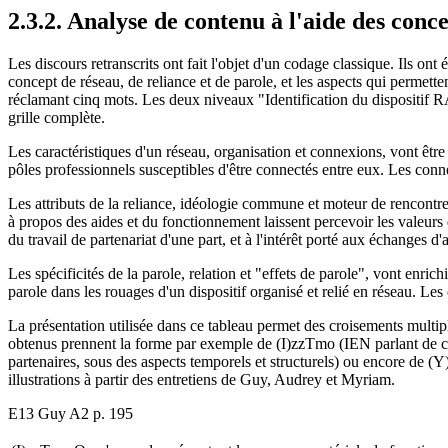
2.3.2. Analyse de contenu à l'aide des conc
Les discours retranscrits ont fait l'objet d'un codage classique. Ils on
concept de réseau, de reliance et de parole, et les aspects qui permettent
réclamant cinq mots. Les deux niveaux "Identification du dispositif R
grille complète.
Les caractéristiques d'un réseau, organisation et connexions, vont être 
pôles professionnels susceptibles d'être connectés entre eux. Les con
Les attributs de la reliance, idéologie commune et moteur de rencontre
à propos des aides et du fonctionnement laissent percevoir les valeurs qu
du travail de partenariat d'une part, et à l'intérêt porté aux échanges d'a
Les spécificités de la parole, relation et "effets de parole", vont enric
parole dans les rouages d'un dispositif organisé et relié en réseau. Les
La présentation utilisée dans ce tableau permet des croisements multip
obtenus prennent la forme par exemple de (I)zzTmo (IEN parlant de con
partenaires, sous des aspects temporels et structurels) ou encore de 
illustrations à partir des entretiens de Guy, Audrey et Myriam.
E13 Guy A2 p. 195