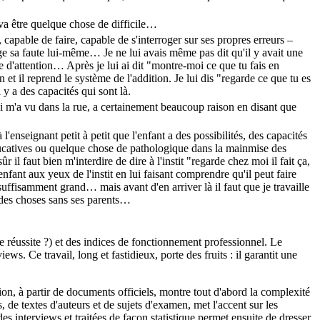
 va être quelque chose de difficile…
capable de faire, capable de s'interroger sur ses propres erreurs –
orrige sa faute lui-même… Je ne lui avais même pas dit qu'il y avait une
'attention… Après je lui ai dit "montre-moi ce que tu fais en
on et il reprend le système de l'addition. Je lui dis "regarde ce que tu es
y a des capacités qui sont là.
i m'a vu dans la rue, a certainement beaucoup raison en disant que
l'enseignant petit à petit que l'enfant a des possibilités, des capacités
éducatives ou quelque chose de pathologique dans la mainmise des
 il faut bien m'interdire de dire à l'instit "regarde chez moi il fait ça,
ant aux yeux de l'instit en lui faisant comprendre qu'il peut faire
 est suffisamment grand… mais avant d'en arriver là il faut que je travaille
re des choses sans ses parents…
 réussite ?) et des indices de fonctionnement professionnel. Le
s. Ce travail, long et fastidieux, porte des fruits : il garantit une
on, à partir de documents officiels, montre tout d'abord la complexité
s, de textes d'auteurs et de sujets d'examen, met l'accent sur les
des interviews et traitées de façon statistique permet ensuite de dresser