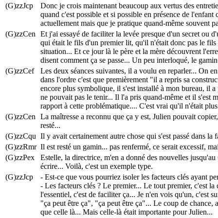
(G)zzJcp
Donc je crois maintenant beaucoup aux vertus des entretiens
quand c'est possible et si possible en présence de l'enfant
actuellement mais que je pratique quand-même souvent parce
(G)zzCen
Et j'ai essayé de faciliter la levée presque d'un secret ou d
qui était le fils d'un premier lit, qu'il n'était donc pas le fi
situation... Et ce jour là le père et la mère découvrent l'err
disent comment ça se passe... Un peu interloqué, le gamin !.
(G)zzCef
Les deux séances suivantes, il a voulu en reparler... On en
dans l'ordre c'est que premièrement "il a repris sa construct
encore plus symbolique, il s'est installé à mon bureau, il a 
ne pouvait pas le tenir... Il l'a pris quand-même et il s'est m
rapport à cette problématique.... C'est vrai qu'il n'était plus 
(G)zzCen
La maîtresse a reconnu que ça y est, Julien pouvait copier, 
resté...
(G)zzCqu
Il y avait certainement autre chose qui s'est passé dans la f
(G)zzRmr
Il est resté un gamin... pas renfermé, ce serait excessif, mai
(G)zzPex
Estelle, la directrice, m'en a donné des nouvelles jusqu'au C
écrire... Voilà, c'est un exemple type.
(G)zzJcp
- Est-ce que vous pourriez isoler les facteurs clés ayant pe
- Les facteurs clés ? Le premier... Le tout premier, c'est la 
l'essentiel, c'est de faciliter ça... Je n'en vois qu'un, c'es
"ça peut être ça", "ça peut être ça"... Le coup de chance, a
que celle là... Mais celle-là était importante pour Julien...