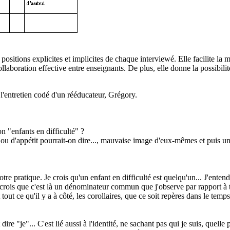
s positions explicites et implicites de chaque interviewé. Elle facilite la
llaboration effective entre enseignants. De plus, elle donne la possibili
 l'entretien codé d'un rééducateur, Grégory.
n "enfants en difficulté" ?
u d'appétit pourrait-on dire..., mauvaise image d'eux-mêmes et puis un f
tre pratique. Je crois qu'un enfant en difficulté est quelqu'un... J'enten
e crois que c'est là un dénominateur commun que j'observe par rapport à to
out ce qu'il y a à côté, les corollaires, que ce soit repères dans le temp
dire "je"... C'est lié aussi à l'identité, ne sachant pas qui je suis, quell