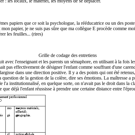
 : les locaux, le matériel, les moyens de se déplacer.
êmes papiers que ce soit la psychologue, la rééducatrice ou un des post
est mon papier, je ne suis pas sûre que ma collègue E procède comme moi.
r les feuilles... (rires)
Grille de codage des entretiens
uit avec l'enseignant et les parents un sémaphore, en utilisant à la fois l
ssait pas effectivement de désigner l'enfant comme souffrant d'une caren
rgisse dans une direction positive. Il y a des points qui ont été retenus,
 question de la gestion de la colère, dire ses émotions. La maîtresse a p
 l'a institutionnalisé, en quelque sorte, on n'avait pas le droit dans la 
ce que déjà l'enfant réussisse à prendre une certaine distance entre l'éprou