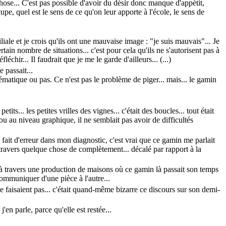
chose... C'est pas possible d'avoir du désir donc manque d'appétit,
pe, quel est le sens de ce qu'on leur apporte à l'école, le sens de
ale et je crois qu'ils ont une mauvaise image : "je suis mauvais"... Je
tain nombre de situations... c'est pour cela qu'ils ne s'autorisent pas à
chir... Il faudrait que je me le garde d'ailleurs... (...)
 passait...
oblématique ou pas. Ce n'est pas le problème de piger... mais... le gamin
ts... les petites vrilles des vignes... c'était des boucles... tout était
 ou au niveau graphique, il ne semblait pas avoir de difficultés
as fait d'erreur dans mon diagnostic, c'est vrai que ce gamin me parlait
 à travers quelque chose de complètement... décalé par rapport à la
ue à travers une production de maisons où ce gamin là passait son temps
communiquer d'une pièce à l'autre...
 se faisaient pas... c'était quand-même bizarre ce discours sur son demi-
'en parle, parce qu'elle est restée...