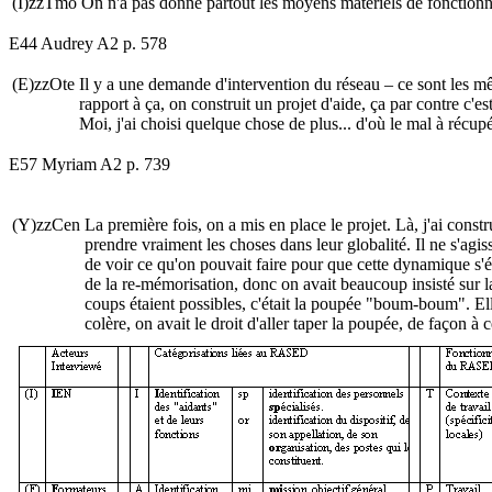
(I)zzTmo
On n'a pas donné partout les moyens matériels de fonctionner
E44 Audrey A2 p. 578
(E)zzOte
Il y a une demande d'intervention du réseau – ce sont les m
rapport à ça, on construit un projet d'aide, ça par contre c'
Moi, j'ai choisi quelque chose de plus... d'où le mal à récupére
E57 Myriam A2 p. 739
(Y)zzCen
La première fois, on a mis en place le projet. Là, j'ai constr
prendre vraiment les choses dans leur globalité. Il ne s'agi
de voir ce qu'on pouvait faire pour que cette dynamique s'éla
de la re-mémorisation, donc on avait beaucoup insisté sur la
coups étaient possibles, c'était la poupée "boum-boum". Elle
colère, on avait le droit d'aller taper la poupée, de façon à 