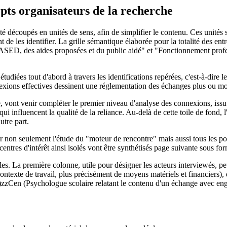
epts organisateurs de la recherche
t été découpés en unités de sens, afin de simplifier le contenu. Ces unité
 de les identifier. La grille sémantique élaborée pour la totalité des entr
ASED, des aides proposées et du public aidé" et "Fonctionnement profes
étudiées tout d'abord à travers les identifications repérées, c'est-à-dire
nexions effectives dessinent une réglementation des échanges plus ou mo
, vont venir compléter le premier niveau d'analyse des connexions, issu
i influencent la qualité de la reliance. Au-delà de cette toile de fond, l'
utre part.
hir non seulement l'étude du "moteur de rencontre" mais aussi tous les poi
 centres d'intérêt ainsi isolés vont être synthétisés page suivante sous f
les. La première colonne, utile pour désigner les acteurs interviewés, p
texte de travail, plus précisément de moyens matériels et financiers),
(Y)zzCen (Psychologue scolaire relatant le contenu d'un échange avec e