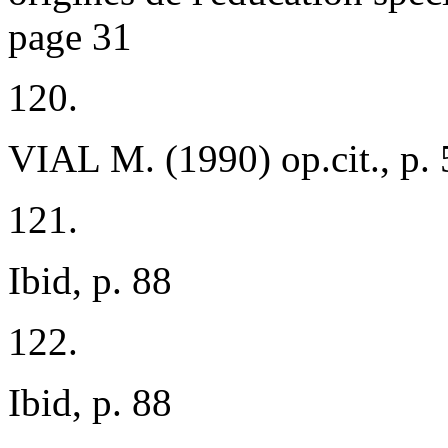
p
age
31
120.
VIAL M. (1990)
op.cit.,
p. 
121.
Ibid, p. 88
122.
I
bid,
p.
88