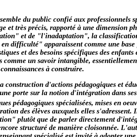
emble du public confié aux professionnels spé
rge et très précis, rapporté à une dimension p
ation
" et de "
l'inadaptation
", la classificati
en difficulté
" apparaissent comme une base 
ques et des besoins spécifiques des enfants e
lus comme un savoir intangible, essentielleme
connaissances à construire.
a construction d'actions pédagogiques et édu
ne porte sur la notion d'intégration dans se
iques pédagogiques spécialisées, mises en oeu
ation des élèves auxquels elles s'adressent. Il
tion" plutôt que de parler directement d'inté
 encore structuré de manière cloisonnée. L'a
nseignant spécialisé est invité à adopter une 