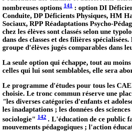
141
nombreuses options
: option DI Défici
Conduite, DP Déficients Physiques, HM Ha
Sociaux, RPP Réadaptations Psycho-Pédagog
chez les élèves sont classés selon une typo
dans des classes et des filières spécialisée
groupe d'élèves jugés comparables dans leur
La seule option qui échappe, tout au moins
celles qui lui sont semblables, elle sera ab
Le programme d'études pour tous les CAEI 
choisie. Le tronc commun réserve une place
"
les diverses catégories d'enfants et adoles
les inadaptations ; les données des sciences
142
sociologie"
.
L'éducation de ce public fa
mouvements pédagogiques ; l'action éducative