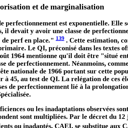
gorisation et de marginalisation
de perfectionnement est exponentielle. Elle se
, il devait y avoir une classe de perfection
139
 de perf en place
.
"
. Cette estimation, 
rimaire. Le QI, préconisé dans les textes off
oût 1964 mentionne qu'il doit être "situé en
sse de perfectionnement. Néanmoins, comme p
ête nationale de 1966 portant sur cette popu
r à 45, au test de QI. La relégation de ces é
ses de perfectionnement lié à la prolongation
pécialisée.
ficiences ou les inadaptations observées sont
ndent sont multipliées. Par le décret du 12 ju
icients ou inadaptés, CAEI, se substitue au