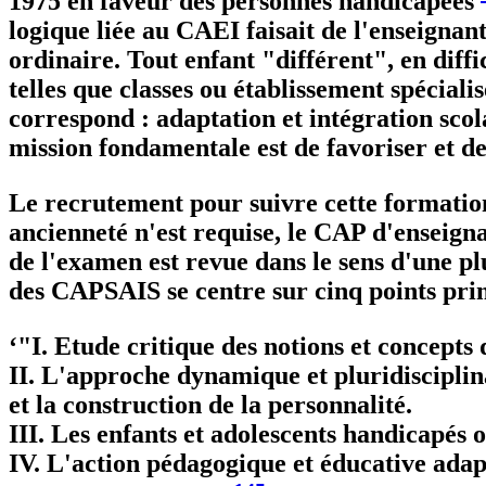
1975 en faveur des personnes handicapées
logique liée au CAEI faisait de l'enseignan
ordinaire. Tout enfant "différent", en diffi
telles que classes ou établissement spéciali
correspond : adaptation et intégration scol
mission fondamentale est de favoriser et de
Le recrutement pour suivre cette formation
ancienneté n'est requise, le CAP d'enseigna
de l'examen est revue dans le sens d'une 
des CAPSAIS se centre sur cinq points pri
‘"I. Etude critique des notions et concepts 
II. L'approche dynamique et pluridisciplina
et la construction de la personnalité.
III. Les enfants et adolescents handicapés o
IV. L'action pédagogique et éducative adap