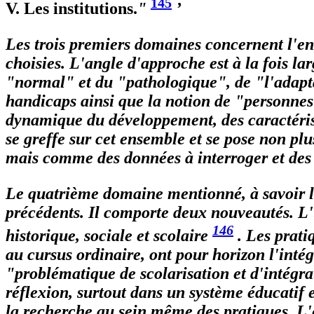
145
V. Les institutions.
"
’
Les trois premiers domaines concernent l'ens
choisies. L'angle d'approche est à la fois la
"
normal
" et du "
pathologique
", de "
l'adapt
handicaps ainsi que la notion de "
personnes 
dynamique du développement, des caractéristi
se greffe sur cet ensemble et se pose non p
mais comme des données à interroger et des 
Le quatrième domaine mentionné, à savoir l
précédents. Il comporte deux nouveautés. L'u
146
historique, sociale et scolaire
. Les prat
au cursus ordinaire, ont pour horizon l'intégr
"problématique de scolarisation et d'intégra
réflexion, surtout dans un système éducatif
la recherche au sein même des pratiques. L'e