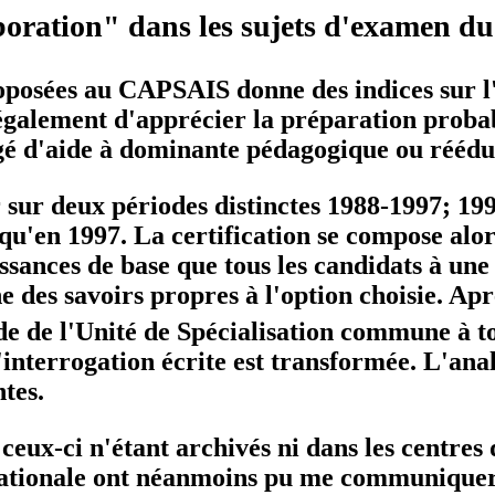
boration" dans les sujets d'examen 
roposées au CAPSAIS donne des indices sur l
également d'apprécier la préparation probabl
rgé d'aide à dominante pédagogique ou réédu
 sur deux périodes distinctes 1988-1997; 19
squ'en 1997. La certification se compose alo
nces de base que tous les candidats à une f
 des savoirs propres à l'option choisie. Aprè
e de l'Unité de Spécialisation commune à to
terrogation écrite est transformée. L'analy
tes.
le, ceux-ci n'étant archivés ni dans les cent
Nationale ont néanmoins pu me communiquer l