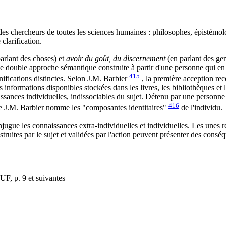
 des chercheurs de toutes les sciences humaines : philosophes, épistémol
clarification.
arlant des choses) et
avoir du goût, du discernement
(en parlant des gen
double approche sémantique construite à partir d'une personne qui en fai
415
ifications distinctes. Selon J.M. Barbier
, la première acception re
des informations disponibles stockées dans les livres, les bibliothèques
nces individuelles, indissociables du sujet. Détenu par une personne en 
416
que J.M. Barbier nomme les "composantes identitaires"
de l'individu.
jugue les connaissances extra-individuelles et individuelles. Les unes re
onstruites par le sujet et validées par l'action peuvent présenter des consé
UF, p. 9 et suivantes