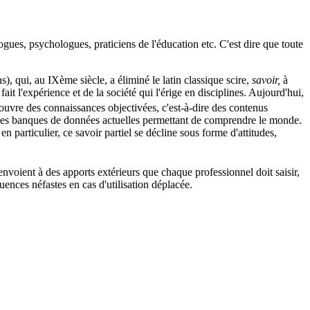
ogues, psychologues, praticiens de l'éducation etc. C'est dire que toute
s), qui, au IX
ème
siècle, a éliminé le latin classique scire,
savoir,
à
t l'expérience et de la société qui l'érige en disciplines. Aujourd'hui,
couvre des connaissances objectivées, c'est-à-dire des contenus
 et les banques de données actuelles permettant de comprendre le monde.
particulier, ce savoir partiel se décline sous forme d'attitudes,
nvoient à des apports extérieurs que chaque professionnel doit saisir,
quences néfastes en cas d'utilisation déplacée.