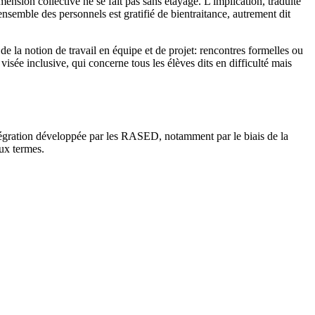
ension collective ne se fait pas sans étayage. L'implication, traduite
ensemble des personnels est gratifié de bientraitance, autrement dit
e la notion de travail en équipe et de projet: rencontres formelles ou
isée inclusive, qui concerne tous les élèves dits en difficulté mais
tégration développée par les RASED, notamment par le biais de la
eux termes.