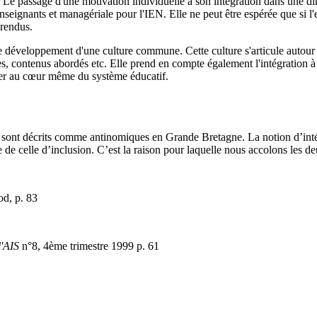
r. Le passage d'une motivation individuelle à son intégration dans une dim
nseignants et managériale pour l'IEN. Elle ne peut être espérée que si l'
 rendus.
e développement d'une culture commune. Cette culture s'articule autour d
s, contenus abordés etc. Elle prend en compte également l'intégration à v
yer au cœur même du système éducatif.
ion sont décrits comme antinomiques en Grande Bretagne. La notion d’in
 de celle d’inclusion. C’est la raison pour laquelle nous accolons les d
od, p. 83
l'AIS
n°8, 4
ème
trimestre 1999 p. 61