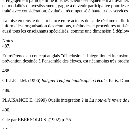
L'engagement participatif de tous les acteurs est également à travaille
en modalités d'investissement, gagne à devenir participative pour les e
traité avec considération, évalué et récompensé à hauteur des services
La mise en œuvre de la reliance entre acteurs de l'aide réclame enfin l
informelles, organisation des réunions, méthodes et procédures utilisée
aussi tous les enseignants spécialisés, comme une dimension à déplo
Notes
487.
En référence au concept anglais "d'inclusion". Intégration et inclus
prévention destinée à l’ensemble des élèves, est néanmoins très proche
488.
GILLIG J.M. (1996)
Intégrer l'enfant handicapé à l'école
, Paris, Dun
489.
PLAISANCE E. (1999) Quelle intégration ? in
La nouvelle revue de 
490.
Cité par EBERSOLD S. (1992) p. 55