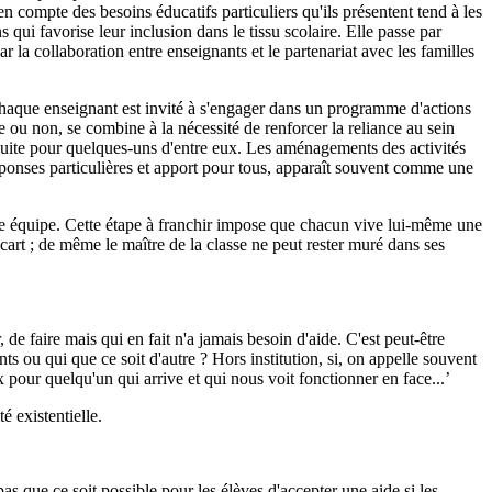
 compte des besoins éducatifs particuliers qu'ils présentent tend à les
s qui favorise leur inclusion dans le tissu scolaire. Elle passe par
r la collaboration entre enseignants et le partenariat avec les familles
 Chaque enseignant est invité à s'engager dans un programme d'actions
ée ou non, se combine à la nécessité de renforcer la reliance au sein
oduite pour quelques-uns d'entre eux. Les aménagements des activités
éponses particulières et apport pour tous, apparaît souvent comme une
'une équipe. Cette étape à franchir impose que chacun vive lui-même une
écart ; de même le maître de la classe ne peut rester muré dans ses
 de faire mais qui en fait n'a jamais besoin d'aide. C'est peut-être
ts ou qui que ce soit d'autre ? Hors institution, si, on appelle souvent
x pour quelqu'un qui arrive et qui nous voit fonctionner en face...’
é existentielle.
s que ce soit possible pour les élèves d'accepter une aide si les