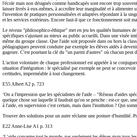
l'école mais non désignés comme handicapés sont encore trop souvent en
laisser livrés à eux-mêmes, à accroître leur marginalité et à alimenter u
l'invention de pratiques personnalisées et adaptées répondant à la singu
et les services extérieurs. Encore faut-il que ce fonctionnement soit m
Le
niveau "
philosophico-éthique" met en jeu les qualités humaines de 
spécifiques s'ajustant au mieux au public accueilli. Dans une visée inté
même du groupe classe. Que l'aide soit proposée dans ou hors la classe
pédagogiques peuvent conduire par exemple les élèves aidés à devenir m
gageure. C'est pourtant la clé du "un parmi d'autres" où chacun peut d
L'action volontaire de chaque professionnel est appelée à se conjuguer
situation d'intégration : le spécialisé par exemple ne peut se concevoi
certitudes, imperméable à tout changement.
E55 Albert A2 p. 723
‘On a l'impression que les spécialistes de l'aide – "Réseau d'aides spéci
quelque chose sur laquelle il faudrait qu'on se penche : est-ce que, une
à l'aide, en supervision c'est certain, mais dans l'institution ? Qui so
Trouver des solutions pour un autre réclame une posture d'humilité. Pou
E22 Anne-Lise A1 p. 313
‘L'aide concerne tout le monde, pas seulement les élèves mais tous les 