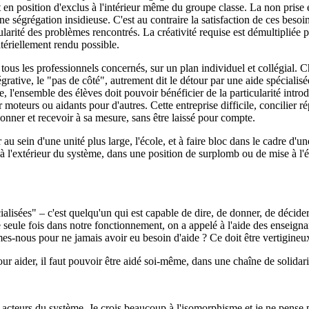
 position d'exclus à l'intérieur même du groupe classe. La non prise en
ne ségrégation insidieuse. C'est au contraire la satisfaction de ces besoin
larité des problèmes rencontrés. La créativité requise est démultipliée pa
atériellement rendu possible.
tous les professionnels concernés, sur un plan individuel et collégial.
grative, le "pas de côté", autrement dit le détour par une aide spécialis
, l'ensemble des élèves doit pouvoir bénéficier de la particularité intr
oteurs ou aidants pour d'autres. Cette entreprise difficile, concilier r
onner et recevoir à sa mesure, sans être laissé pour compte.
 au sein d'une unité plus large, l'école, et à faire bloc dans le cadre d
r à l'extérieur du système, dans une position de surplomb ou de mise à l'
alisées" – c'est quelqu'un qui est capable de dire, de donner, de décider,
 seule fois dans notre fonctionnement, on a appelé à l'aide des enseignan
mmes-nous pour ne jamais avoir eu besoin d'aide ? Ce doit être vertigineu
r aider, il faut pouvoir être aidé soi-même, dans une chaîne de solidarit
acteurs du système. Je crois beaucoup à l'isomorphisme et je ne pense pa