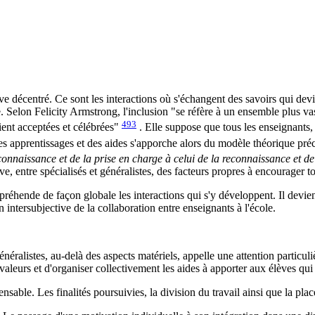
uve décentré. Ce sont les interactions où s'échangent des savoirs qui de
e. Selon Felicity Armstrong, l'inclusion "se réfère à un ensemble plus vast
493
aient acceptées et célébrées"
. Elle suppose que tous les enseignants, 
des apprentissages et des aides s'apporche alors du modèle théorique pr
 connaissance et de la prise en charge à celui de la reconnaissance et d
ive, entre spécialisés et généralistes, des facteurs propres à encourager t
ppréhende de façon globale les interactions qui s'y développent. Il devie
 intersubjective de la collaboration entre enseignants à l'école.
néralistes, au-delà des aspects matériels, appelle une attention particul
valeurs et d'organiser collectivement les aides à apporter aux élèves qui
ensable. Les finalités poursuivies, la division du travail ainsi que la pla