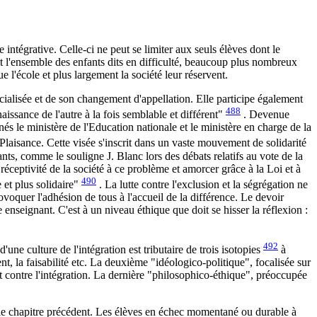
intégrative. Celle-ci ne peut se limiter aux seuls élèves dont le
ait l'ensemble des enfants dits en difficulté, beaucoup plus nombreux
e l'école et plus largement la société leur réservent.
cialisée et de son changement d'appellation. Elle participe également
488
aissance de l'autre à la fois semblable et différent"
. Devenue
nnés le ministère de l'Education nationale et le ministère en charge de la
 Plaisance. Cette visée s'inscrit dans un vaste mouvement de solidarité
ants, comme le souligne J. Blanc lors des débats relatifs au vote de la
réceptivité de la société à ce problème et amorcer grâce à la Loi et à
490
 et plus solidaire"
. La lutte contre l'exclusion et la ségrégation ne
ovoquer l'adhésion de tous à l'accueil de la différence. Le devoir
e enseignant. C'est à un niveau éthique que doit se hisser la réflexion :
492
une culture de l'intégration est tributaire de trois isotopies
à
t, la faisabilité etc. La deuxième "idéologico-politique", focalisée sur
ôt contre l'intégration. La dernière "philosophico-éthique", préoccupée
s le chapitre précédent. Les élèves en échec momentané ou durable à