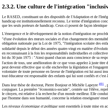
2.3.2. Une culture de l'intégration "inclusi
Le RASED, constituant un des dispositifs de l'Adaptation et de l'Intégr
handicap est institutionnellement reconnu. Le terme d'intégration conce
que les seuls porteurs de handicap. Ceux-ci posent de façon identique la 
L'émergence et le développement de la notion d'intégration ne procèden
"d'une évolution des mœurs sociales et d'un changement des mentalités à l
obligation nationale par la Loi de 1975, "l'intégration scolaire des enfa
solidarité depuis le début des années quatre-vingt en matière d'évolutio
en reconnaissant à la fois les responsabilités individuelles et collecti
loi du 30 juin 1975 : "Ainsi quand chacun aura conscience de sa respons
l'action de tous, une amélioration de ce que vous appelez à juste titre 
peut devenir effective que si elle enchevêtre la législation et l'engage
volontaire de toute personne en faveur de l'intégration est lui aussi in
tout éducateur est responsable des enfants qui lui sont confiés et c'est 
491
Dans leur thèse de doctorat, Pierre Bonjour et Michèle Lapeyre
, 
conjuguer. La première "économico-sociale", centrée sur l'élève, représ
le citoyen, est relative à la recherche d'un monde meilleur. Elle condu
par l'homme dans son humanité, concerne la relation enseignant/ enseign
Les
niveaux économique et politique
sont essentiels à toute mise en a