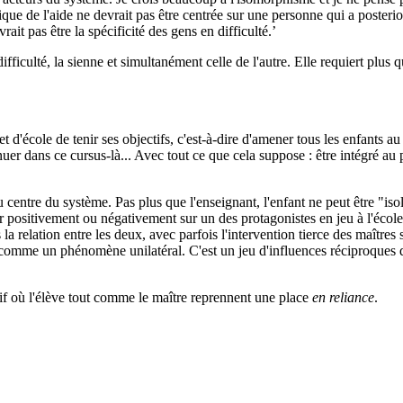
 de l'aide ne devrait pas être centrée sur une personne qui a posteriori 
ait pas être la spécificité des gens en difficulté.’
ifficulté, la sienne et simultanément celle de l'autre. Elle requiert pl
et d'école de tenir ses objectifs, c'est-à-dire d'amener tous les enfants 
uer dans ce cursus-là... Avec tout ce que cela suppose : être intégré au p
u centre du système. Pas plus que l'enseignant, l'enfant ne peut être "i
positivement ou négativement sur un des protagonistes en jeu à l'école et 
a relation entre les deux, avec parfois l'intervention tierce des maîtres s
 comme un phénomène unilatéral. C'est un jeu d'influences réciproques de l'
f où l'élève tout comme le maître reprennent une place
en reliance
.