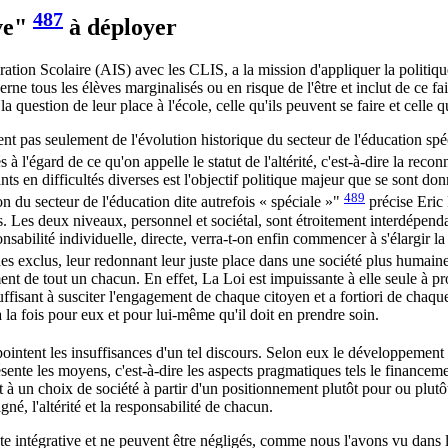
487
ve"
à déployer
ation Scolaire (AIS) avec les CLIS, a la mission d'appliquer la politique 
rne tous les élèves marginalisés ou en risque de l'être et inclut de ce f
question de leur place à l'école, celle qu'ils peuvent se faire et celle qu
t pas seulement de l'évolution historique du secteur de l'éducation spé
'égard de ce qu'on appelle le statut de l'altérité, c'est-à-dire la reconn
nts en difficultés diverses est l'objectif politique majeur que se sont do
489
n du secteur de l'éducation dite autrefois « spéciale »"
précise Eric
ves. Les deux niveaux, personnel et sociétal, sont étroitement interdépend
abilité individuelle, directe, verra-t-on enfin commencer à s'élargir la 
des exclus, leur redonnant leur juste place dans une société plus humaine
ment de tout un chacun. En effet, La Loi est impuissante à elle seule à pr
suffisant à susciter l'engagement de chaque citoyen et a fortiori de chaqu
à la fois pour eux et pour lui-même qu'il doit en prendre soin.
pointent les insuffisances d'un tel discours. Selon eux le développement d'
ente les moyens, c'est-à-dire les aspects pragmatiques tels le financemen
it à un choix de société à partir d'un positionnement plutôt pour ou plut
é, l'altérité et la responsabilité de chacun.
cte intégrative et ne peuvent être négligés, comme nous l'avons vu dan