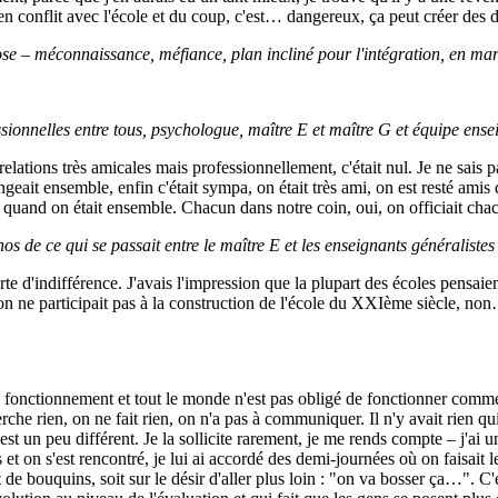
t en conflit avec l'école et du coup, c'est… dangereux, ça peut créer des d
hose – méconnaissance, méfiance, plan incliné pour l'intégration, en ma
essionnelles entre tous, psychologue, maître E et maître G et équipe ens
relations très amicales mais professionnellement, c'était nul. Je ne sais pa
geait ensemble, enfin c'était sympa, on était très ami, on est resté amis 
 quand on était ensemble. Chacun dans notre coin, oui, on officiait cha
os de ce qui se passait entre le maître E et les enseignants généralist
te d'indifférence. J'avais l'impression que la plupart des écoles pensaien
on ne participait pas à la construction de l'école du XXIème siècle, non…
e fonctionnement et tout le monde n'est pas obligé de fonctionner comme 
erche rien, on ne fait rien, on n'a pas à communiquer. Il n'y avait rien q
c'est un peu différent. Je la sollicite rarement, je me rends compte – j'a
t on s'est rencontré, je lui ai accordé des demi-journées où on faisait le
at de bouquins, soit sur le désir d'aller plus loin : "on va bosser ça…". 