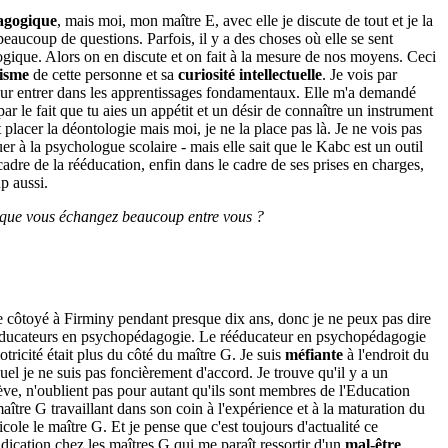
agogique
, mais moi, mon maître E, avec elle je discute de tout et je la
beaucoup de questions. Parfois, il y a des choses où elle se sent
ologique. Alors on en discute et on fait à la mesure de nos moyens. Ceci
isme
de cette personne et sa
curiosité intellectuelle
. Je vois par
 pour entrer dans les apprentissages fondamentaux. Elle m'a demandé
ar le fait que tu aies un appétit et un désir de connaître un instrument
 placer la déontologie mais moi, je ne la place pas là. Je ne vois pas
uer à la psychologue scolaire - mais elle sait que le Kabc est un outil
 cadre de la rééducation, enfin dans le cadre de ses prises en charges,
p aussi.
uisque vous échangez beaucoup entre vous ?
e côtoyé à Firminy pendant presque dix ans, donc je ne peux pas dire
 rééducateurs en psychopédagogie. Le rééducateur en psychopédagogie
otricité était plus du côté du maître G. Je suis
méfiante
à l'endroit du
el je ne suis pas foncièrement d'accord. Je trouve qu'il y a un
ève, n'oublient pas pour autant qu'ils sont membres de l'Education
aître G travaillant dans son coin à l'expérience et à la maturation du
ole le maître G. Et je pense que c'est toujours d'actualité ce
dication chez les maîtres G qui me paraît ressortir d'un
mal-être