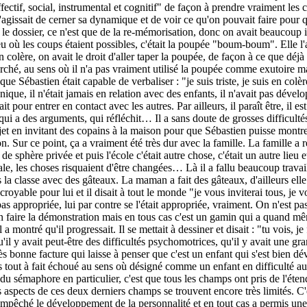
fectif, social, instrumental et cognitif" de façon à prendre vraiment les 
agissait de cerner sa dynamique et de voir ce qu'on pouvait faire pour q
 le dossier, ce n'est que de la re-mémorisation, donc on avait beaucoup in
u où les coups étaient possibles, c'était la poupée "boum-boum". Elle l'a 
colère, on avait le droit d'aller taper la poupée, de façon à ce que déjà 
 marché, au sens où il n'a pas vraiment utilisé la poupée comme exutoire
que Sébastien était capable de verbaliser : "je suis triste, je suis en co
ique, il n'était jamais en relation avec des enfants, il n'avait pas dé
it pour entrer en contact avec les autres. Par ailleurs, il paraît être, il 
 qui a des arguments, qui réfléchit… Il a sans doute de grosses difficulté
jet en invitant des copains à la maison pour que Sébastien puisse montre
ion. Sur ce point, ça a vraiment été très dur avec la famille. La famille a 
 sphère privée et puis l'école c'était autre chose, c'était un autre lieu 
e, les choses risquaient d'être changées… Là il a fallu beaucoup travaille
la classe avec des gâteaux. La maman a fait des gâteaux, d'ailleurs elle 
royable pour lui et il disait à tout le monde "je vous inviterai tous, je v
 pas appropriée, lui par contre se l'était appropriée, vraiment. On n'est pa
en faire la démonstration mais en tous cas c'est un gamin qui a quand m
l a montré qu'il progressait. Il se mettait à dessiner et disait : "tu vois
il y avait peut-être des difficultés psychomotrices, qu'il y avait une grand
 bonne facture qui laisse à penser que c'est un enfant qui s'est bien déve
tout à fait échoué au sens où désigné comme un enfant en difficulté au 
du sémaphore en particulier, c'est que tous les champs ont pris de l'éten
s aspects de ces deux derniers champs se trouvent encore très limités. C'
mpêché le développement de la personnalité et en tout cas a permis une 