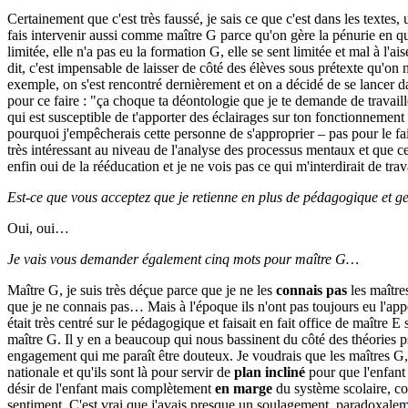
Certainement que c'est très faussé, je sais ce que c'est dans les text
fais intervenir aussi comme maître G parce qu'on gère la pénurie en 
limitée, elle n'a pas eu la formation G, elle se sent limitée et mal à 
dit, c'est impensable de laisser de côté des élèves sous prétexte qu'on
exemple, on s'est rencontré dernièrement et on a décidé de se lancer d
pour ce faire : "ça choque ta déontologie que je te demande de travaille
qui est susceptible de t'apporter des éclairages sur ton fonctionnement 
pourquoi j'empêcherais cette personne de s'approprier – pas pour le faire
très intéressant au niveau de l'analyse des processus mentaux et que cett
enfin oui de la rééducation et je ne vois pas ce qui m'interdirait de tra
Est-ce que vous acceptez que je retienne en plus de pédagogique et g
Oui, oui…
Je vais vous demander également cinq mots pour maître G…
Maître G, je suis très déçue parce que je ne les
connais pas
les maître
que je ne connais pas… Mais à l'époque ils n'ont pas toujours eu l'a
était très centré sur le pédagogique et faisait en fait office de maître 
maître G. Il y en a beaucoup qui nous bassinent du côté des théories p
engagement qui me paraît être douteux. Je voudrais que les maîtres G, 
nationale et qu'ils sont là pour servir de
plan incliné
pour que l'enfant 
désir de l'enfant mais complètement
en marge
du système scolaire, co
sentiment. C'est vrai que j'avais presque un soulagement, paradoxalemen