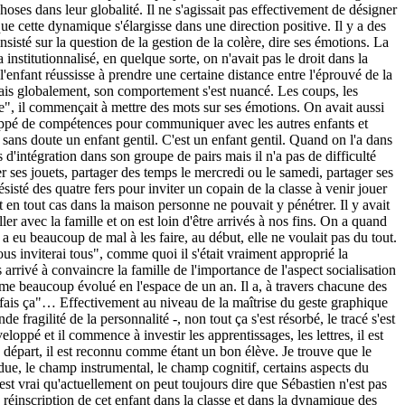
choses dans leur globalité. Il ne s'agissait pas effectivement de désigner
ue cette dynamique s'élargisse dans une direction positive. Il y a des
sisté sur la question de la gestion de la colère, dire ses émotions. La
institutionnalisé, en quelque sorte, on n'avait pas le droit dans la
l'enfant réussisse à prendre une certaine distance entre l'éprouvé de la
 mais globalement, son comportement s'est nuancé. Les coups, les
lère", il commençait à mettre des mots sur ses émotions. On avait aussi
veloppé de compétences pour communiquer avec les autres enfants et
est sans doute un enfant gentil. C'est un enfant gentil. Quand on l'a dans
s d'intégration dans son groupe de pairs mais il n'a pas de difficulté
r ses jouets, partager des temps le mercredi ou le samedi, partager ses
résisté des quatre fers pour inviter un copain de la classe à venir jouer
et en tout cas dans la maison personne ne pouvait y pénétrer. Il y avait
r avec la famille et on est loin d'être arrivés à nos fins. On a quand
a eu beaucoup de mal à les faire, au début, elle ne voulait pas du tout.
ous inviterai tous", comme quoi il s'était vraiment approprié la
s arrivé à convaincre la famille de l'importance de l'aspect socialisation
ême beaucoup évolué en l'espace de un an. Il a, à travers chacune des
, je fais ça"… Effectivement au niveau de la maîtrise du geste graphique
e fragilité de la personnalité -, non tout ça s'est résorbé, le tracé s'est
loppé et il commence à investir les apprentissages, les lettres, il est
départ, il est reconnu comme étant un bon élève. Je trouve que le
due, le champ instrumental, le champ cognitif, certains aspects du
est vrai qu'actuellement on peut toujours dire que Sébastien n'est pas
réinscription de cet enfant dans la classe et dans la dynamique des