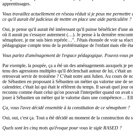
apprentissages.
Vous travaillez actuellement en réseau réduit si je peux me permettre 
ce qu'il aurait été judicieux de mettre en place une aide particulière ?
Oui, je pense qu'il aurait été intéressant qu'il puisse bénéficier d'une 
où il aurait pu s'essayer autrement (…). Je pense à la dernière rencontre 
sémaphore, je me suis bien repérée…". J'étais étonnée de voir sa réacti
pédagogique compte tenu de la problématique de l'enfant mais elle était
Vous parlez d'aménagement de l'espace pédagogique. Pouvez-vous pr
Par exemple, la poupée, ça a été un des aménagements auxquels je pense
tenu des agressions multiples qu'il déclenchait autour de lui, c'était 
retrouvait servir de troisième ? C'était notre ami Julien. Au cours de no
de Sébastien en proposant à Sébastien un métier qu valorise une de ses c
calendrier, c'était lui qui était le référent du temps. Il savait quel jour
reconnu comme étant celui qu'on pouvait l'interpeller quand on avait un 
jouer à Sébastien un métier qui le valorise dans une compétence… Elle a
Ça, vous l'avez décidé ensemble à la constitution de ce sémaphore ?
Oui, oui, c'est ça. Tout a été décidé au moment de la construction d
Quels sont les cinq mots qu'évoque pour vous le sigle RASED ?