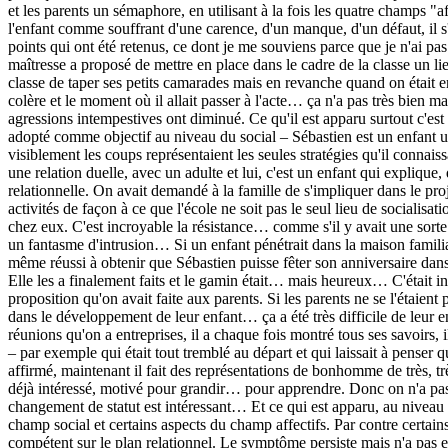
et les parents un sémaphore, en utilisant à la fois les quatre champs "af
l'enfant comme souffrant d'une carence, d'un manque, d'un défaut, il s'
points qui ont été retenus, ce dont je me souviens parce que je n'ai pas
maîtresse a proposé de mettre en place dans le cadre de la classe un lie
classe de taper ses petits camarades mais en revanche quand on était en 
colère et le moment où il allait passer à l'acte… ça n'a pas très bien
agressions intempestives ont diminué. Ce qu'il est apparu surtout c'est 
adopté comme objectif au niveau du social – Sébastien est un enfant un
visiblement les coups représentaient les seules stratégies qu'il connaissa
une relation duelle, avec un adulte et lui, c'est un enfant qui explique,
relationnelle. On avait demandé à la famille de s'impliquer dans le pro
activités de façon à ce que l'école ne soit pas le seul lieu de socialisat
chez eux. C'est incroyable la résistance… comme s'il y avait une sorte de
un fantasme d'intrusion… Si un enfant pénétrait dans la maison familial
même réussi à obtenir que Sébastien puisse fêter son anniversaire dans 
Elle les a finalement faits et le gamin était… mais heureux… C'était inc
proposition qu'on avait faite aux parents. Si les parents ne se l'étaient
dans le développement de leur enfant… ça a été très difficile de leur 
réunions qu'on a entreprises, il a chaque fois montré tous ses savoirs, i
– par exemple qui était tout tremblé au départ et qui laissait à penser qu'
affirmé, maintenant il fait des représentations de bonhomme de très, très
déjà intéressé, motivé pour grandir… pour apprendre. Donc on n'a pas 
changement de statut est intéressant… Et ce qui est apparu, au niveau 
champ social et certains aspects du champ affectifs. Par contre certain
compétent sur le plan relationnel. Le symptôme persiste mais n'a pas e