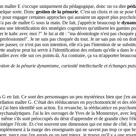
es, un maître E s'occupe uniquement du pédagogique, donc on va dire
péd
quelque sorte. Donc
gestion de la pénurie
. C'est un choix et on se pose 
l'aise pour engager certaines approches qui auraient un apport plus psych
 n'a pas de maître G sous la main. De fait, j'apprécie beaucoup le
dynam
ans une identification des stratégies cognitives qu'utilisent les gamins
r le kabc avec moi ?" Je lui ai dit : "ma déontologie n'est pas choquée p
professionnel". Je ne suis pas choquée du tout. Je ne sais pas où on doit
 passer, ce n'est pas son intention, elle n'a pas l'intention de se substit
e analyse peut lui servir à l'identification des enfants qu'elle a dans le
vailler avec elle sur ces points-là. Au contraire, ça va m'apporter beaucou
estion de la pénurie dynamisme, curiosité intellectuelle et échanges p
s G en fait. Ce sont des personnages un peu mystérieux bien que j'en ai
ppellation maître G. C'était des rééducateurs en psychomotricité et des
E si j'ai bien identifié son action. En revanche, la rééducatrice en psychom
sychanalytiques. J'ai lu les ouvrages de Yves de la Monneraye, avec lequ
même s'ils sont préoccupés du désir d'apprendre et de grandir chez l'él
intègre l'école. Et c'est souvent une dimension qui est mise de côté, le m
mplètement à la marge des enseignants qui ne savent pas trop ce que bric
t, parce que j'en aurais eu un tant mieux, je trouve qu'il y a une reven