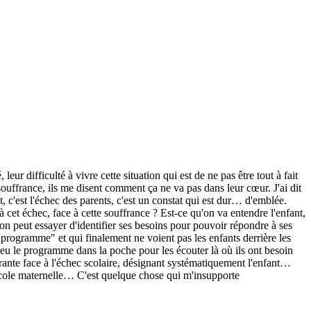
leur difficulté à vivre cette situation qui est de ne pas être tout à fait
ouffrance, ils me disent comment ça ne va pas dans leur cœur. J'ai dit
fant, c'est l'échec des parents, c'est un constat qui est dur… d'emblée.
e à cet échec, face à cette souffrance ? Est-ce qu'on va entendre l'enfant,
u'on peut essayer d'identifier ses besoins pour pouvoir répondre à ses
programme" et qui finalement ne voient pas les enfants derrière les
peu le programme dans la poche pour les écouter là où ils ont besoin
lérante face à l'échec scolaire, désignant systématiquement l'enfant…
l'école maternelle… C'est quelque chose qui m'insupporte