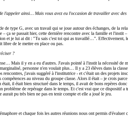
de l'appeler ainsi… Mais vous avez eu l'occasion de travailler avec des 
aide de type G, avec un travail qui se joue autour des échanges, de la rela
– ça se passait hier, cette dernière rencontre avec la famille et l'instit – 
on et je lui ai dit : "Tu sais c'est toi qui as travaillé…". Effectivemen
 libre de le mettre en place ou pas.
éciser ?
… Mais il y en a eu d'autres. J'avais pointé à l'instit la nécessité de m
un marginalisé, personne n'en voulait plus… Il y a 23 élèves dans la clas
s rencontres, j'avais suggéré à l'institutrice - et c'était un des projets i
ompétences au niveau du groupe classe. Alors il était – je crois parce que
 on était, il était bien structuré dans le temps, il avait de bons repères d
problème de repérage dans le temps. Et c'est vrai que ce dispositif a trè
urait pu très bien ne pas en tenir compte et elle a joué le jeu.
u sémaphore et chaque fois les autres réunions nous ont permis d'évalue