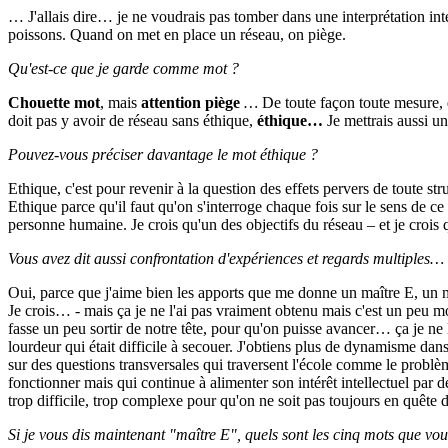
… J'allais dire… je ne voudrais pas tomber dans une interprétation int
poissons. Quand on met en place un réseau, on piège.
Qu'est-ce que je garde comme mot ?
Chouette mot
, mais
attention piège
…
De toute façon toute mesure, 
doit pas y avoir de réseau sans éthique,
éthique…
Je mettrais aussi 
Pouvez-vous préciser davantage le mot éthique ?
Ethique, c'est pour revenir à la question des effets pervers de toute str
Ethique parce qu'il faut qu'on s'interroge chaque fois sur le sens de ce q
personne humaine. Je crois qu'un des objectifs du réseau – et je crois qu'
Vous avez dit aussi confrontation d'expériences et regards multiples…
Oui, parce que j'aime bien les apports que me donne un maître E, un ma
Je crois… - mais ça je ne l'ai pas vraiment obtenu mais c'est un peu mo
fasse un peu sortir de notre tête, pour qu'on puisse avancer… ça je ne 
lourdeur qui était difficile à secouer. J'obtiens plus de dynamisme da
sur des questions transversales qui traversent l'école comme le problè
fonctionner mais qui continue à alimenter son intérêt intellectuel par 
trop difficile, trop complexe pour qu'on ne soit pas toujours en quête 
Si je vous dis maintenant "maître E", quels sont les cinq mots que vou