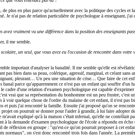
 ce que vous entendez par-là ?
, de plus en plus parce qu'actuellement avec la politique des cycles et la
é. Je n'ai pas de relation particulière de psychologue à enseignant, j'ai
vous avez vraiment vu une différence dans la position des enseignants pas
er, il me semble.
scolaire, un seul, que vous avez eu l'occasion de rencontre dans votre vi
semble important d'analyser la banalité. Il me semble qu'elle est révélat
pas bien dans sa peau, colérique, agressif, marginal, et créant sans arrêt 
e plaignant, pleurant… Un peu une situation de crise… Que faire de cet e
as banal parce qu'apparemment ce n'est pas un enfant qui souffre d'un hand
s le cadre d'une relation d'examen psychologique est capable d'exprimer 
e, c'est vrai que sa représentation du bonhomme est un peu frustre, c'est
voir quelque chose de l'ordre du malaise de cet enfant, il n'est pas bien,
t puis j'ai rencontré la famille. Ensuite j'ai proposé qu'on se rencont
 projet on pourrait se donner pour l'aider à grandir, à lui faire adopter 
'avait expliqué qu'à la maison c'était infernal, qu'elle ne contrôlait pas d
lement à la demande d'examen psychologique de l'école a répondu en éch
 de réflexion en groupe : "qu'est-ce qu'on pourrait proposer à cet enfant
 normaux", on s'est donc rencontré trois fois dans l'année. La première f