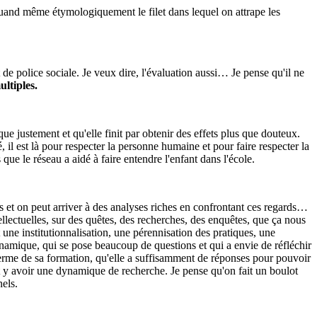
 quand même étymologiquement le filet dans lequel on attrape les
e police sociale. Je veux dire, l'évaluation aussi… Je pense qu'il ne
ltiples.
que justement et qu'elle finit par obtenir des effets plus que douteux.
é, il est là pour respecter la personne humaine et pour faire respecter la
s que le réseau a aidé à faire entendre l'enfant dans l'école.
s et on peut arriver à des analyses riches en confrontant ces regards…
ellectuelles, sur des quêtes, des recherches, des enquêtes, que ça nous
 une institutionnalisation, une pérennisation des pratiques, une
ynamique, qui se pose beaucoup de questions et qui a envie de réfléchir
 terme de sa formation, qu'elle a suffisamment de réponses pour pouvoir
ait y avoir une dynamique de recherche. Je pense qu'on fait un boulot
nels.