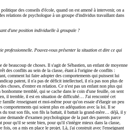
 politique des conseils d'école, quand on est amené à intervenir, on a
 des relations de psychologue à un groupe d'individus travaillant dans
sant d'une position individuelle à groupale ?
e professionnelle. Pouvez-vous présenter la situation et dire ce qui
rice de beaucoup de choses. Il s'agit de Sébastien, un enfant de moyenne
des conflits au sein de la classe, étant à l'origine de conflits :
nfant, comment lui faire adopter des comportements qui puissent lui
icap patent, il n'a pas de déficit intellectuel, il n'a pas non plus de
des choses, d'entrer en relation. Ce n'est pas un enfant non plus qui
 un bonhomme tremblé, qui se cache dans le coin d'une feuille, on sent
 il tremble, il est en situation de difficulté… J'ai rencontré cet
re famille /enseignant et moi-même pour qu'on essaie d'élargir un peu
des comportements qui soient plus en adéquation avec la loi. Il se
u tout son fils, son fils la battait, il battait la grand-mère… déjà, il y
o une demande d'examen psychologique de la part des parents parce
 pour qu'il se sente bien, pour qu'il s'intègre mieux dans la classe,
ois, on a mis en place le projet. Là, j'ai construit avec l'enseignant