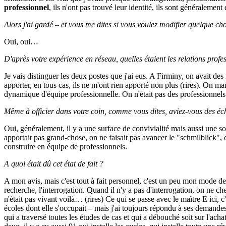
professionnel
, ils n'ont pas trouvé leur identité, ils sont généralemen
Alors j'ai gardé – et vous me dites si vous voulez modifier quelque c
Oui, oui…
D'après votre expérience en réseau, quelles étaient les relations prof
Je vais distinguer les deux postes que j'ai eus. A Firminy, on avait des 
apporter, en tous cas, ils ne m'ont rien apporté non plus (rires). On man
dynamique d'équipe professionnelle. On n'était pas des professionnels
Même à officier dans votre coin, comme vous dites, aviez-vous des éch
Oui, généralement, il y a une surface de convivialité mais aussi une sor
apportait pas grand-chose, on ne faisait pas avancer le "schmilblick", 
construire en équipe de professionnels.
A quoi était dû cet état de fait ?
A mon avis, mais c'est tout à fait personnel, c'est un peu mon mode d
recherche, l'interrogation. Quand il n'y a pas d'interrogation, on ne ch
n'était pas vivant voilà… (rires) Ce qui se passe avec le maître E ici, 
écoles dont elle s'occupait – mais j'ai toujours répondu à ses demandes e
qui a traversé toutes les études de cas et qui a débouché soit sur l'ach