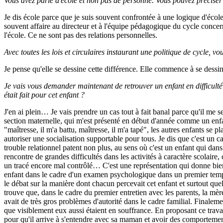
Vous avez parlé d'école et non pas de personne. Vous pouvez préciser
Je dis école parce que je suis souvent confrontée à une logique d'école
souvent affaire au directeur et à l'équipe pédagogique du cycle concern
l'école. Ce ne sont pas des relations personnelles.
Avec toutes les lois et circulaires instaurant une politique de cycle, 
Je pense qu'elle se dessine cette différence. Elle commence à se dessin
Je vais vous demander maintenant de retrouver un enfant en difficulté 
était fait pour cet enfant ?
J'en ai plein… Je vais prendre un cas tout à fait banal parce qu'il me 
section maternelle, qui m'est présenté en début d'année comme un enfant 
"maîtresse, il m'a battu, maîtresse, il m'a tapé", les autres enfants s
autoriser une socialisation supportable pour tous. Je dis que c'est un c
trouble relationnel patent non plus, au sens où c'est un enfant qui dan
rencontre de grandes difficultés dans les activités à caractère scolair
un tracé encore mal contrôlé… C'est une représentation qui donne bien à 
enfant dans le cadre d'un examen psychologique dans un premier temps e
le débat sur la manière dont chacun percevait cet enfant et surtout quel
trouve que, dans le cadre du premier entretien avec les parents, la mère m
avait de très gros problèmes d'autorité dans le cadre familial. Fina
que visiblement eux aussi étaient en souffrance. En proposant ce travail
pour qu'il arrive à s'entendre avec sa maman et avoir des comportements