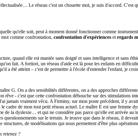
ellectualisée… Le réseau c'est un chouette mot, je suis d'accord. C'est
quelle qu'elle soit, peut à moment donné fonctionner comme instrument d
un mot comme confrontation,
confrontation d'expériences
et
regards mu
ucture, quand elle est maniée sans doigté et sans intelligence et sans éthi
u'on fait. A fortiori, un réseau d'aide est là pour les enfants en difficult
il a été atteint – c'est de permettre à l'école d'entendre l'enfant, je croi
ître G. On a des sensibilités différentes, on a des approches différente
n rêve - c'est que cette confrontation débouche sur des stimulations int
l'ai jamais vraiment vécu. A Firminy, sur mon poste précédent, il y avait
ns le cadre de mon tout petit réseau actuel. Le maître E est une femme d
me de la dyslexie… et qui ne considère pas parce qu'elle est arrivée au
des questionnements sur le terrain. Je trouve que dans le réseau, il devr
de structures, de modélisations qui nous permettent d'être plus opération
s retenez ?