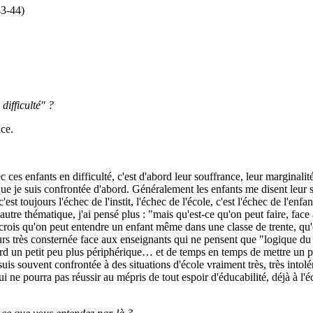
43-44)
difficulté" ?
ce.
 ces enfants en difficulté, c'est d'abord leur souffrance, leur marginalité, 
ue je suis confrontée d'abord. Généralement les enfants me disent leur s
c'est toujours l'échec de l'instit, l'échec de l'école, c'est l'échec de l'en
ne autre thématique, j'ai pensé plus : "mais qu'est-ce qu'on peut faire, fac
 je crois qu'on peut entendre un enfant même dans une classe de trente, q
rs très consternée face aux enseignants qui ne pensent que "logique du 
gard un petit peu plus périphérique… et de temps en temps de mettre un 
suis souvent confrontée à des situations d'école vraiment très, très into
i ne pourra pas réussir au mépris de tout espoir d'éducabilité, déjà à 