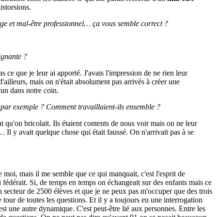
istorsions.
rge et mal-être professionnel… ça vous semble correct ?
eignante ?
s ce que je leur ai apporté. J'avais l'impression de ne rien leur
d'ailleurs, mais on n'était absolument pas arrivés à créer une
cun dans notre coin.
es par exemple ? Comment travaillaient-ils ensemble ?
t qu'on bricolait. Ils étaient contents de nous voir mais on ne leur
 Il y avait quelque chose qui était faussé. On n'arrivait pas à se
moi, mais il me semble que ce qui manquait, c'est l'esprit de
ui fédérait. Si, de temps en temps on échangeait sur des enfants mais ce
i un secteur de 2500 élèves et que je ne peux pas m'occuper que des trois
 tour de toutes les questions. Et il y a toujours eu une interrogation
C'est une autre dynamique. C'est peut-être lié aux personnes. Entre les