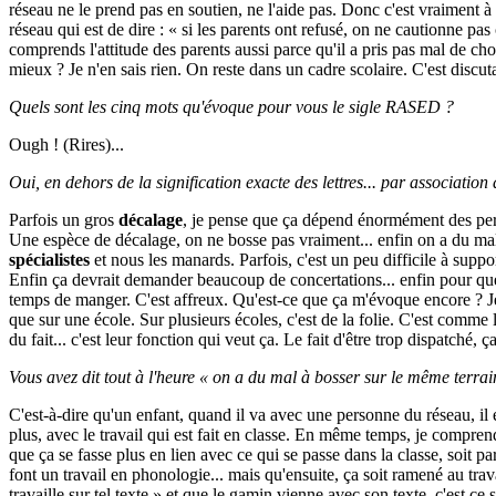
réseau ne le prend pas en soutien, ne l'aide pas. Donc c'est vraiment à
réseau qui est de dire : « si les parents ont refusé, on ne cautionne pa
comprends l'attitude des parents aussi parce qu'il a pris pas mal de cho
mieux ? Je n'en sais rien. On reste dans un cadre scolaire. C'est discut
Quels sont les cinq mots qu'évoque pour vous le sigle RASED ?
Ough ! (Rires)...
Oui, en dehors de la signification exacte des lettres... par association d
Parfois un gros
décalage
, je pense que ça dépend énormément des perso
Une espèce de décalage, on ne bosse pas vraiment... enfin on a du mal à b
spécialistes
et nous les manards. Parfois, c'est un peu difficile à supp
Enfin ça devrait demander beaucoup de concertations... enfin pour que 
temps de manger. C'est affreux. Qu'est-ce que ça m'évoque encore ? Je 
que sur une école. Sur plusieurs écoles, c'est de la folie. C'est comme
du fait... c'est leur fonction qui veut ça. Le fait d'être trop dispatché, 
Vous avez dit tout à l'heure « on a du mal à bosser sur le même terra
C'est-à-dire qu'un enfant, quand il va avec une personne du réseau, il est
plus, avec le travail qui est fait en classe. En même temps, je comprends
que ça se fasse plus en lien avec ce qui se passe dans la classe, soit pa
font un travail en phonologie... mais qu'ensuite, ça soit ramené au tra
travaille sur tel texte » et que le gamin vienne avec son texte, c'est c