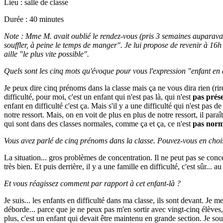
Lieu : salle de classe
Durée : 40 minutes
Note : Mme M. avait oublié le rendez-vous (pris 3 semaines auparavan
souffler, à peine le temps de manger". Je lui propose de revenir à 16h 
aille "le plus vite possible".
Quels sont les cinq mots qu'évoque pour vous l'expression "enfant en d
Je peux dire cinq prénoms dans la classe mais ça ne vous dira rien (rir
difficulté, pour moi, c'est un enfant qui n'est pas là, qui n'est
pas prés
enfant en difficulté c'est ça. Mais s'il y a une difficulté qui n'est pas 
notre ressort. Mais, on en voit de plus en plus de notre ressort, il paraît
qui sont dans des classes normales, comme ça et ça, ce n'est
pas norm
Vous avez parlé de cinq prénoms dans la classe. Pouvez-vous en choisi
La situation... gros problèmes de concentration. Il ne peut pas se conc
très bien. Et puis derrière, il y a une famille en difficulté, c'est sûr... a
Et vous réagissez comment par rapport à cet enfant-là ?
Je suis... les enfants en difficulté dans ma classe, ils sont devant. Je 
déborde... parce que je ne peux pas m'en sortir avec vingt-cinq élèves, d
plus, c'est un enfant qui devait être maintenu en grande section. Je sou