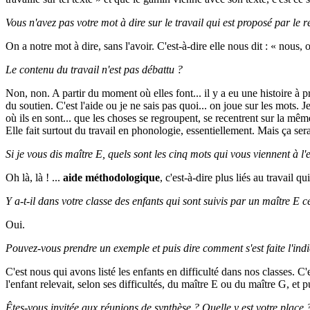
Vous n'avez pas votre mot à dire sur le travail qui est proposé par le 
On a notre mot à dire, sans l'avoir. C'est-à-dire elle nous dit : « nous, 
Le contenu du travail n'est pas débattu ?
Non, non. A partir du moment où elles font... il y a eu une histoire à p
du soutien. C'est l'aide ou je ne sais pas quoi... on joue sur les mots. J
où ils en sont... que les choses se regroupent, se recentrent sur la mê
Elle fait surtout du travail en phonologie, essentiellement. Mais ça sera
Si je vous dis maître E, quels sont les cinq mots qui vous viennent à l'e
Oh là, là ! ...
aide méthodologique
, c'est-à-dire plus liés au travail q
Y a-t-il dans votre classe des enfants qui sont suivis par un maître E c
Oui.
Pouvez-vous prendre un exemple et puis dire comment s'est faite l'indi
C'est nous qui avons listé les enfants en difficulté dans nos classes. C'e
l'enfant relevait, selon ses difficultés, du maître E ou du maître G, et p
Êtes-vous invitée aux réunions de synthèse ? Quelle y est votre place 