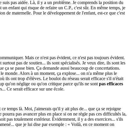
e suis pas aidée. Là, il y a un problème. Je comprends la position du
st un enfant qui risque de refaire un C.P., c'est sûr. En même temps, je
tion de maternelle. Pour le développement de l'enfant, est-ce que c'est
communiquer. Mais ce n'est pas évident, ce n'est pas toujours évident.
rtout pas de soutien... ils sont spécialisés. Je veux dire, ils sont les
ve que ça se passe bien. Ça demande aussi beaucoup de concertations.
ut le monde. Alors à un moment, ça explose... on n'a même plus le
ù ils ont trop d'élèves. Le boulot du réseau serait efficace s'il n'était
oup qu'on néglige ou qu'on critique parce qu'ils ne sont
pas efficaces
rs... Ce serait efficace sur une école.
 ce temps là. Moi, j'aimerais qu'il y ait plus de... que ça se rejoigne
ne pourra pas avancer plus en place si on ne règle pas ces difficultés la,
oit pas totalement extérieur. Évidemment, il y a des exercices... s'ils
 ramené... que je lui dise par exemple : « Voilà, en ce moment on