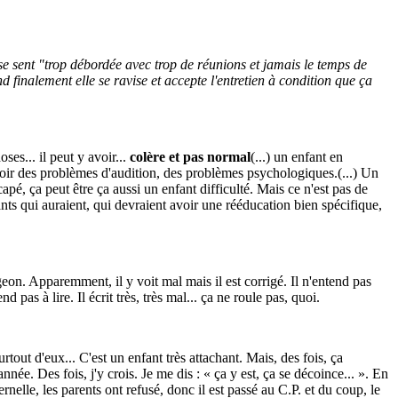
e sent "trop débordée avec trop de réunions et jamais le temps de
 finalement elle se ravise et accepte l'entretien à condition que ça
oses... il peut y avoir...
colère et pas normal
(...) un enfant en
avoir des problèmes d'audition, des problèmes psychologiques.(...) Un
icapé, ça peut être ça aussi un enfant difficulté. Mais ce n'est pas de
ants qui auraient, qui devraient avoir une rééducation bien spécifique,
eon. Apparemment, il y voit mal mais il est corrigé. Il n'entend pas
nd pas à lire. Il écrit très, très mal... ça ne roule pas, quoi.
rtout d'eux... C'est un enfant très attachant. Mais, des fois, ça
nnée. Des fois, j'y crois. Je me dis : « ça y est, ça se décoince... ». En
nelle, les parents ont refusé, donc il est passé au C.P. et du coup, le