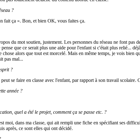
réseau ?
on fait ça ». Bon, et bien OK, vous faites ça.
ropos du mot soutien, justement. Les personnes du réseau ne font pas de so
e pense que ce serait plus une aide pour l'enfant si c'était plus relié... 
me chose alors que tout est morcelé. Mais en même temps, je vois bien qu
it pas mal...
sprit ?
ui peut se faire en classe avec l'enfant, par rapport à son travail scolaire. 
ette année ?
cation, quel a été le projet, comment ça se passe etc. ?
st moi, dans ma classe, qui ait rempli une fiche en spécifiant ses difficul
uis après, ce sont elles qui ont décidé.
?