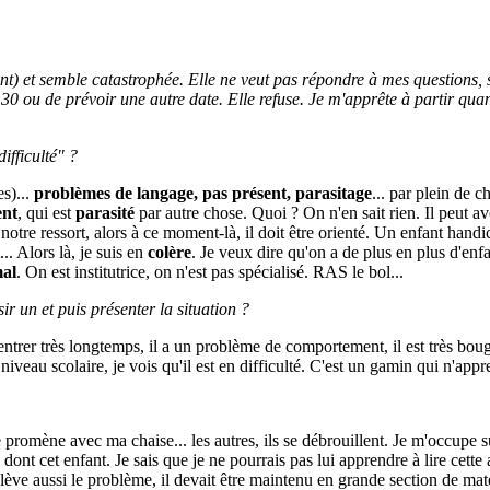
t) et semble catastrophée. Elle ne veut pas répondre à mes questions, s
30 ou de prévoir une autre date. Elle refuse. Je m'apprête à partir quand
ifficulté" ?
es)...
problèmes de langage, pas présent, parasitage
... par plein de ch
ent
, qui est
parasité
par autre chose. Quoi ? On n'en sait rien. Il peut 
de notre ressort, alors à ce moment-là, il doit être orienté. Un enfant hand
... Alors là, je suis en
colère
. Je veux dire qu'on a de plus en plus d'enf
al
. On est institutrice, on n'est pas spécialisé. RAS le bol...
r un et puis présenter la situation ?
entrer très longtemps, il a un problème de comportement, il est très boug
u niveau scolaire, je vois qu'il est en difficulté. C'est un gamin qui n'appre
me promène avec ma chaise... les autres, ils se débrouillent. Je m'occupe su
ont cet enfant. Je sais que je ne pourrais pas lui apprendre à lire cette a
lève aussi le problème, il devait être maintenu en grande section de mater