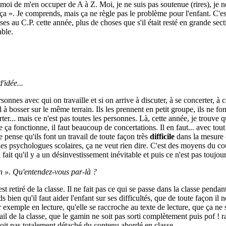
 moi de m'en occuper de A à Z. Moi, je ne suis pas soutenue (rires), je n
s ça ». Je comprends, mais ça ne règle pas le problème pour l'enfant. C'e
ses au C.P. cette année, plus de choses que s'il était resté en grande sec
able.
'idée...
nnes avec qui on travaille et si on arrive à discuter, à se concerter, à 
osser sur le même terrain. Ils les prennent en petit groupe, ils ne font su
orter... mais ce n'est pas toutes les personnes. Là, cette année, je trou
ça fonctionne, il faut beaucoup de concertations. Il en faut... avec to
pense qu'ils font un travail de toute façon très
difficile
dans la mesure o
 les psychologues scolaires, ça ne veut rien dire. C'est des moyens du c
ça fait qu'il y a un désinvestissement inévitable et puis ce n'est pas toujou
in ». Qu'entendez-vous par-là ?
 retiré de la classe. Il ne fait pas ce qui se passe dans la classe pendant
 bien qu'il faut aider l'enfant sur ses difficultés, que de toute façon il 
r exemple en lecture, qu'elle se raccroche au texte de lecture, que ça ne s
vail de la classe, que le gamin ne soit pas sorti complètement puis pof !
e soit pas totalement détaché du contenu abordé en classe.