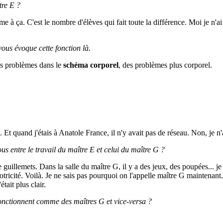
tre E ?
me à ça. C'est le nombre d'élèves qui fait toute la différence. Moi je n'a
ous évoque cette fonction là.
es problèmes dans le
schéma corporel
, des problèmes plus corporel.
t quand j'étais à Anatole France, il n'y avait pas de réseau. Non, je n'a
us entre le travail du maître E et celui du maître G ?
tre guillemets. Dans la salle du maître G, il y a des jeux, des poupées... 
icité. Voilà. Je ne sais pas pourquoi on l'appelle maître G maintenant. 
tait plus clair.
i fonctionnent comme des maîtres G et vice-versa ?