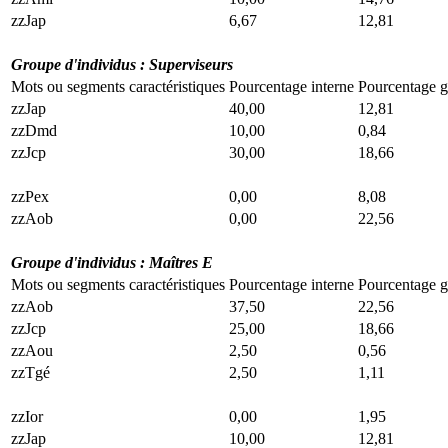
zzJap
6,67
12,81
Groupe d'individus : Superviseurs
Mots ou segments caractéristiques
Pourcentage interne
Pourcentage g
zzJap
40,00
12,81
zzDmd
10,00
0,84
zzJcp
30,00
18,66
zzPex
0,00
8,08
zzAob
0,00
22,56
Groupe d'individus : Maîtres E
Mots ou segments caractéristiques
Pourcentage interne
Pourcentage g
zzAob
37,50
22,56
zzJcp
25,00
18,66
zzAou
2,50
0,56
zzTgé
2,50
1,11
zzIor
0,00
1,95
zzJap
10,00
12,81