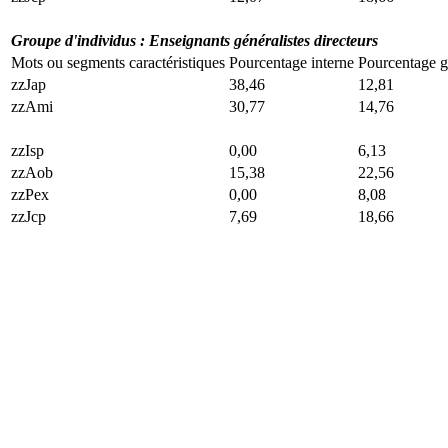
Groupe d'individus : Enseignants généralistes directeurs
Mots ou segments caractéristiques
Pourcentage interne
Pourcentage g
zzJap
38,46
12,81
zzAmi
30,77
14,76
zzIsp
0,00
6,13
zzAob
15,38
22,56
zzPex
0,00
8,08
zzJcp
7,69
18,66