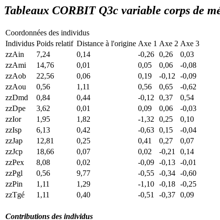
Tableaux CORBIT Q3c variable corps de mét
Coordonnées des individus
Individus
Poids relatif
Distance à l'origine
Axe 1
Axe 2
Axe 3
zzAin
7,24
0,14
-0,26
0,26
0,03
zzAmi
14,76
0,01
0,05
0,06
-0,08
zzAob
22,56
0,06
0,19
-0,12
-0,09
zzAou
0,56
1,11
0,56
0,65
-0,62
zzDmd
0,84
0,44
-0,12
0,37
0,54
zzDpe
3,62
0,01
0,09
0,06
-0,03
zzIor
1,95
1,82
-1,32
0,25
0,10
zzIsp
6,13
0,42
-0,63
0,15
-0,04
zzJap
12,81
0,25
0,41
0,27
0,07
zzJcp
18,66
0,07
0,02
-0,21
0,14
zzPex
8,08
0,02
-0,09
-0,13
-0,01
zzPgl
0,56
9,77
-0,55
-0,34
-0,60
zzPin
1,11
1,29
-1,10
-0,18
-0,25
zzTgé
1,11
0,40
-0,51
-0,37
0,09
Contributions des individus