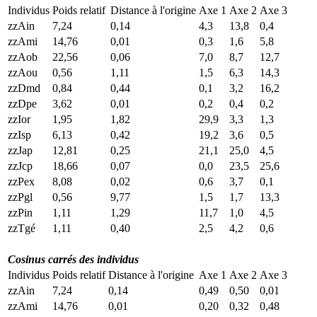
Individus
Poids relatif
Distance à l'origine
Axe 1
Axe 2
Axe 3
zzAin
7,24
0,14
4,3
13,8
0,4
zzAmi
14,76
0,01
0,3
1,6
5,8
zzAob
22,56
0,06
7,0
8,7
12,7
zzAou
0,56
1,11
1,5
6,3
14,3
zzDmd
0,84
0,44
0,1
3,2
16,2
zzDpe
3,62
0,01
0,2
0,4
0,2
zzIor
1,95
1,82
29,9
3,3
1,3
zzIsp
6,13
0,42
19,2
3,6
0,5
zzJap
12,81
0,25
21,1
25,0
4,5
zzJcp
18,66
0,07
0,0
23,5
25,6
zzPex
8,08
0,02
0,6
3,7
0,1
zzPgl
0,56
9,77
1,5
1,7
13,3
zzPin
1,11
1,29
11,7
1,0
4,5
zzTgé
1,11
0,40
2,5
4,2
0,6
Cosinus carrés des individus
Individus
Poids relatif
Distance à l'origine
Axe 1
Axe 2
Axe 3
zzAin
7,24
0,14
0,49
0,50
0,01
zzAmi
14,76
0,01
0,20
0,32
0,48