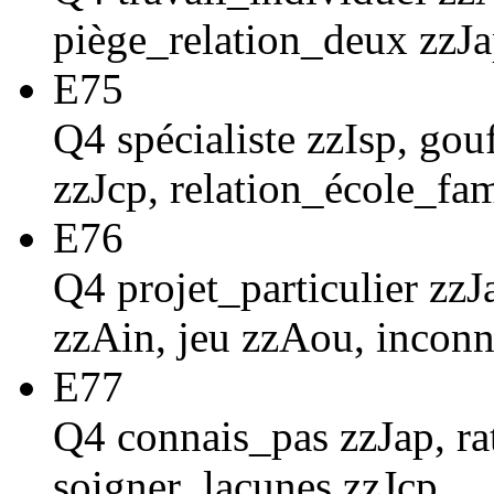
piège_relation_deux zzJ
E75
Q4 spécialiste zzIsp, gouf
zzJcp, relation_école_fa
E76
Q4 projet_particulier zzJ
zzAin, jeu zzAou, incon
E77
Q4 connais_pas zzJap, ra
soigner_lacunes zzJcp