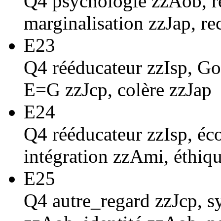
Q4 psychologie zzAob, re
marginalisation zzJap, re
E23
Q4 rééducateur zzIsp, Gos
E=G zzJcp, colère zzJap
E24
Q4 rééducateur zzIsp, éc
intégration zzAmi, éthiq
E25
Q4 autre_regard zzJcp, s