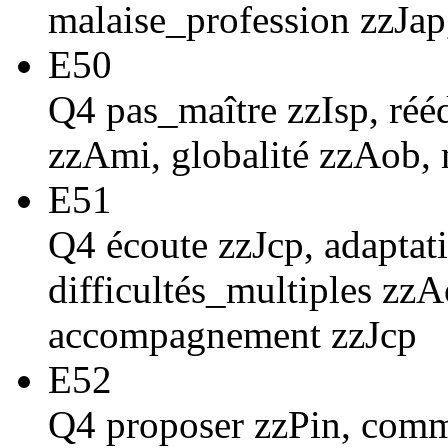
malaise_profession zzJap
E50
Q4 pas_maître zzIsp, réé
zzAmi, globalité zzAob,
E51
Q4 écoute zzJcp, adaptat
difficultés_multiples zzA
accompagnement zzJcp
E52
Q4 proposer zzPin, commu