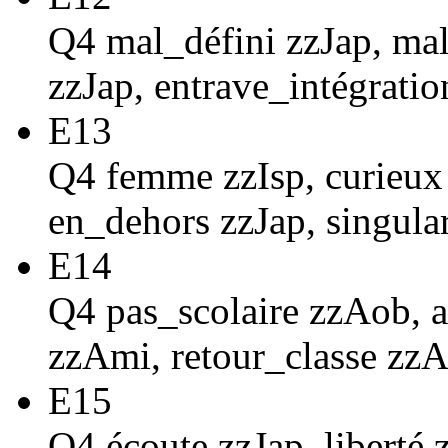
Q4 mal_défini zzJap, ma
zzJap, entrave_intégratio
E13
Q4 femme zzIsp, curieux z
en_dehors zzJap, singular
E14
Q4 pas_scolaire zzAob, a
zzAmi, retour_classe zz
E15
Q4 écoute zzJap, liberté z