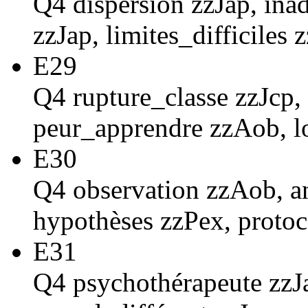
Q4 dispersion zzJap, ina
zzJap, limites_difficiles 
E29
Q4 rupture_classe zzJcp,
peur_apprendre zzAob, lo
E30
Q4 observation zzAob, an
hypothèses zzPex, protoc
E31
Q4 psychothérapeute zzJa