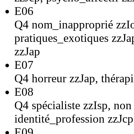
E06
Q4 nom_inapproprié zzIor
pratiques_exotiques zzJap
zzJap
E07
Q4 horreur zzJap, thérap
E08
Q4 spécialiste zzIsp, non
identité_profession zzJc
E09