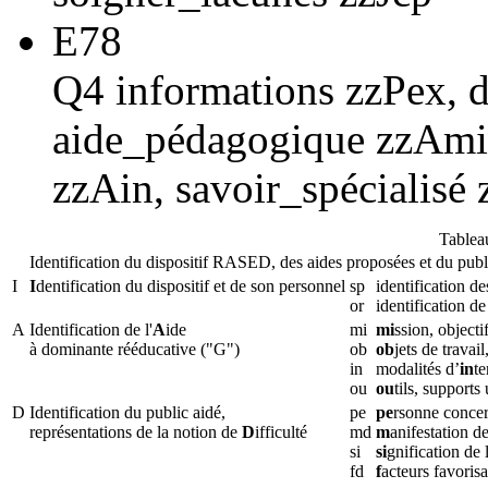
E78
Q4 informations zzPex, d
aide_pédagogique zzAmi,
zzAin, savoir_spécialisé 
Tablea
Identification du dispositif RASED, des aides proposées et du publ
I
I
dentification du dispositif et de son personnel
sp
identification d
or
identification de
A
Identification de l'
A
ide
mi
mi
ssion, objecti
à dominante rééducative ("G")
ob
ob
jets de travai
in
modalités d’
in
te
ou
ou
tils, supports 
D
Identification du public aidé,
pe
pe
rsonne concer
représentations de la notion de
D
ifficulté
md
m
anifestation d
si
si
gnification de 
fd
f
acteurs favoris