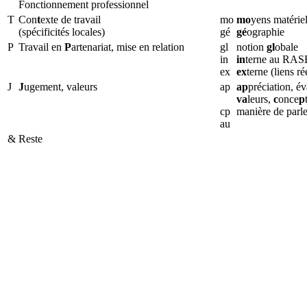
Fonctionnement professionnel
T
Con
t
exte de travail
mo
mo
yens matériel
(spécificités locales)
gé
gé
ographie
P
Travail en
P
artenariat, mise en relation
gl
notion
gl
obale
in
in
terne au RASE
ex
ex
terne (liens r
J
J
ugement, valeurs
ap
ap
préciation, év
va
leurs,
c
once
p
cp
manière de parle
au
&
Reste