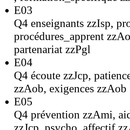
E03
Q4 enseignants zzIsp, pr
procédures_apprent zzAo
partenariat zzPgl
E04
Q4 écoute zzJcp, patience
zzAob, exigences zzAob
E05
Q4 prévention zzAmi, ai
zzJcp, psycho_affectif z