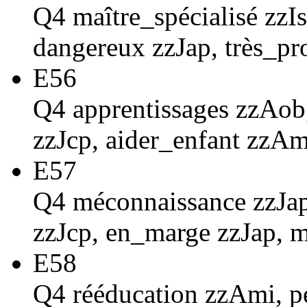
Q4 maître_spécialisé zzIsp
dangereux zzJap, très_pr
E56
Q4 apprentissages zzAob,
zzJcp, aider_enfant zzAm
E57
Q4 méconnaissance zzJap,
zzJcp, en_marge zzJap, m
E58
Q4 rééducation zzAmi, pe