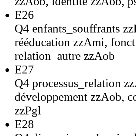
zzAob, identité zzAob, 
E26
Q4 enfants_souffrants zz
rééducation zzAmi, fonc
relation_autre zzAob
E27
Q4 processus_relation z
développement zzAob, co
zzPgl
E28