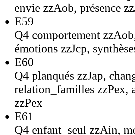
envie zzAob, présence zz
E59
Q4 comportement zzAob, 
émotions zzJcp, synthèse
E60
Q4 planqués zzJap, cha
relation_familles zzPex, 
zzPex
E61
Q4 enfant_seul zzAin, m