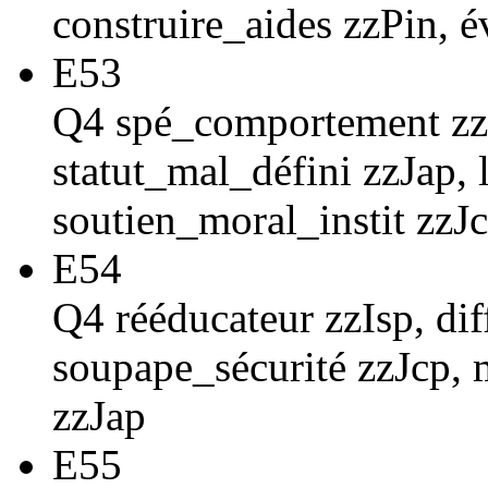
construire_aides zzPin, 
E53
Q4 spé_comportement zzI
statut_mal_défini zzJap, 
soutien_moral_instit zzJ
E54
Q4 rééducateur zzIsp, di
soupape_sécurité zzJcp, m
zzJap
E55