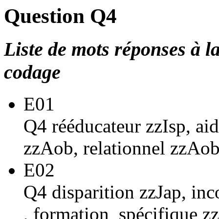
Question Q4
Liste de mots réponses à la
codage
E01
Q4 rééducateur zzIsp, ai
zzAob, relationnel zzAo
E02
Q4 disparition zzJap, in
, formation_spécifique zz