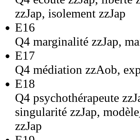
zzJap, isolement zzJap
E16
Q4 marginalité zzJap, ma
E17
Q4 médiation zzAob, expl
E18
Q4 psychothérapeute zzJ
singularité zzJap, modèl
zzJap
E19