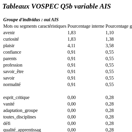
Tableaux VOSPEC Q5b variable AIS
Groupe d'individus : oui AIS
Mots ou segments caractéristiques
Pourcentage interne
Pourcentage g
avenir
1,83
1,10
curiosité
1,83
1,38
plaisir
4,11
3,58
confiance
0,91
0,55
parents
0,91
0,55
profession
0,91
0,55
savoir_être
0,91
0,55
savoir
0,91
0,55
normalité
0,91
0,55
esprit_critique
0,00
0,28
vanité
0,00
0,28
adaptation_groupe
0,00
0,28
toutes_disciplines
0,00
0,28
défi
0,00
0,28
qualité_apprentissag
0,00
0,28