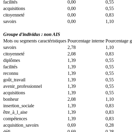
facilités
0,00
0,55
acquisitions
0,00
0,55
citoyenneté
0,00
0,83
savoirs
0,00
1,10
Groupe d'individus : non AIS
Mots ou segments caractéristiques
Pourcentage interne
Pourcentage g
savoirs
2,78
1,10
citoyenneté
2,08
0,83
diplômes
1,39
0,55
facilités
1,39
0,55
reconnu
1,39
0,55
goût_travail
1,39
0,55
avenir_professionnel
1,39
0,55
acquisitions
1,39
0,55
bonheur
2,08
1,10
insertion_sociale
1,39
0,83
être_à_l_aise
1,39
0,83
compétences
1,39
0,83
acquisition_savoirs
0,69
0,28
défi
0,69
0,28