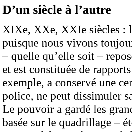
D’un siècle à l’autre
XIX
e
, XX
e
, XXI
e
siècles :
puisque nous vivons toujours
– quelle qu’elle soit – repo
et est constituée de rapport
exemple, a conservé une cer
police, ne peut dissimuler s
Le pouvoir a gardé les gra
basée sur le quadrillage – 