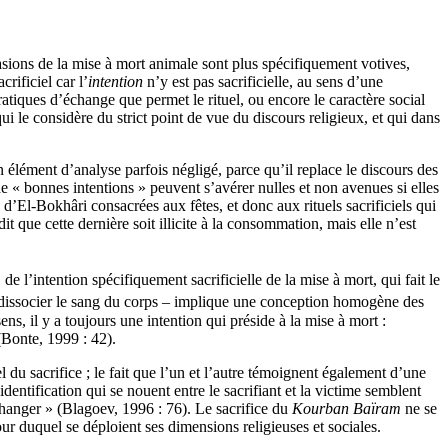
casions de la mise à mort animale sont plus spécifiquement votives,
rificiel car l’
intention
n’y est pas sacrificielle, au sens d’une
pratiques d’échange que permet le rituel, ou encore le caractère social
ui le considère du strict point de vue du discours religieux, et qui dans
n élément d’analyse parfois négligé, parce qu’il replace le discours des
 : de « bonnes intentions » peuvent s’avérer nulles et non avenues si elles
es d’El-Bokhâri consacrées aux fêtes, et donc aux rituels sacrificiels qui
it que cette dernière soit illicite à la consommation, mais elle n’est
, de l’intention spécifiquement sacrificielle de la mise à mort, qui fait le
e dissocier le sang du corps – implique une conception homogène des
s, il y a toujours une intention qui préside à la mise à mort :
(Bonte, 1999 : 42).
 du sacrifice ; le fait que l’un et l’autre témoignent également d’une
dentification qui se nouent entre le sacrifiant et la victime semblent
changer » (Blagoev, 1996 : 76). Le sacrifice du
Kourban Baïram
ne se
tour duquel se déploient ses dimensions religieuses et sociales.