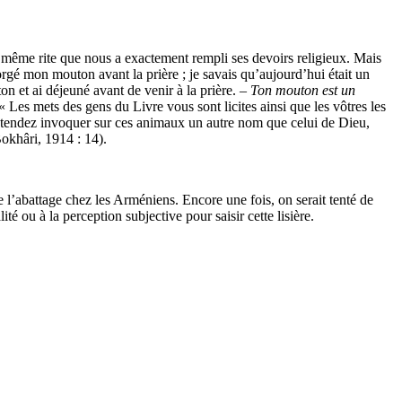
i le même rite que nous a exactement rempli ses devoirs religieux. Mais
orgé mon mouton avant la prière ; je savais qu’aujourd’hui était un
n et ai déjeuné avant de venir à la prière. –
Ton mouton est un
« Les mets des gens du Livre vous sont licites ainsi que les vôtres les
 entendez invoquer sur ces animaux un autre nom que celui de Dieu,
okhâri, 1914 : 14).
de l’abattage chez les Arméniens. Encore une fois, on serait tenté de
é ou à la perception subjective pour saisir cette lisière.