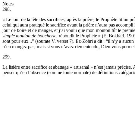
Notes
298.
« Le jour de la fête des sacrifices, après la prière, le Prophète fit un
celui qui aura pratiqué le sacrifice avant la prière n’aura pas accompl
jour de boire et de manger, et j’ai voulu que mon mouton fût le premi
simple mouton de boucherie
, répondit le Prophète » (El Bokhâri, 1903 
sont pour eux...­” (sourate V, verset 7). Ez-Zohri a dit : “il n’y a a
n’en mangez pas, mais si vous n’avez rien entendu, Dieu vous permet d
299.
La lisière entre sacrifice et abattage « artisanal » n’est jamais précis
penser qu’en l’absence (somme toute normale) de définitions catégoriques