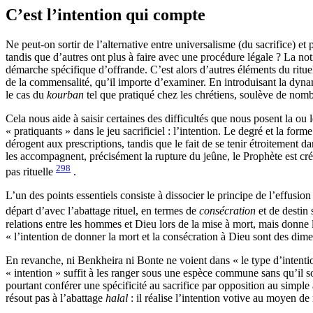
C’est l’intention qui compte
Ne peut-on sortir de l’alternative entre universalisme (du sacrifice) e
tandis que d’autres ont plus à faire avec une procédure légale ? La notion
démarche spécifique d’offrande. C’est alors d’autres éléments du rituel, 
de la commensalité, qu’il importe d’examiner. En introduisant la dynamiq
le cas du
kourban
tel que pratiqué chez les chrétiens, soulève de nomb
Cela nous aide à saisir certaines des difficultés que nous posent la ou
« pratiquants » dans le jeu sacrificiel : l’intention. Le degré et la form
dérogent aux prescriptions, tandis que le fait de se tenir étroitement da
les accompagnent, précisément la rupture du jeûne, le Prophète est crédit
298
pas rituelle
.
L’un des points essentiels consiste à dissocier le principe de l’effusio
départ d’avec l’abattage rituel, en termes de
consécration
et de destin 
relations entre les hommes et Dieu lors de la mise à mort, mais donne l
« l’intention de donner la mort et la consécration à Dieu sont des dim
En revanche, ni Benkheira ni Bonte ne voient dans « le type d’intention
« intention » suffit à les ranger sous une espèce commune sans qu’il soi
pourtant conférer une spécificité au sacrifice par opposition au simple 
résout pas à l’abattage
halal
: il réalise l’intention votive au moyen de 