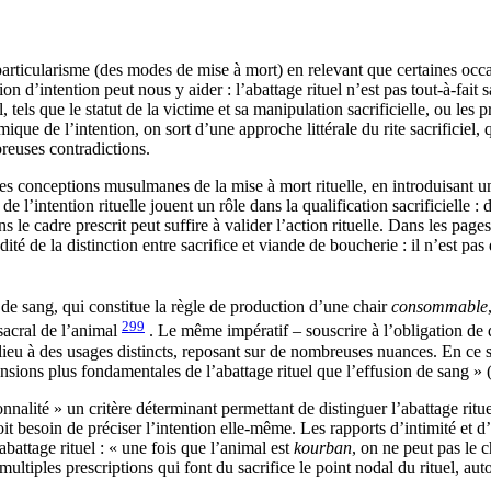
t particularisme (des modes de mise à mort) en relevant que certaines oc
 d’intention peut nous y aider : l’abattage rituel n’est pas tout-à-fait sac
tels que le statut de la victime et sa manipulation sacrificielle, ou les 
ue de l’intention, on sort d’une approche littérale du rite sacrificiel, q
reuses contradictions.
 les conceptions musulmanes de la mise à mort rituelle, en introduisant u
e de l’intention rituelle jouent un rôle dans la qualification sacrificielle
ns le cadre prescrit peut suffire à valider l’action rituelle. Dans les pag
é de la distinction entre sacrifice et viande de boucherie : il n’est pas d
n de sang, qui constitue la règle de production d’une chair
consommable
299
sacral de l’animal
. Le même impératif – souscrire à l’obligation d
ieu à des usages distincts, reposant sur de nombreuses nuances. En ce sen
ensions plus fondamentales de l’abattage rituel que l’effusion de sang » 
nalité » un critère déterminant permettant de distinguer l’abattage rituel
t besoin de préciser l’intention elle-même. Les rapports d’intimité et d’i
abattage rituel : « une fois que l’animal est
kourban
, on ne peut pas le 
multiples prescriptions qui font du sacrifice le point nodal du rituel, au