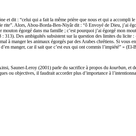
 prône et dit : “celui qui a fait la même prière que nous et qui a accompl
i le rite”. Alors, Abou-Borda-Ben-Niyâr dit : “ô Envoyé de Dieu, j’ai ég
er mouton égorgé dans ma famille ; c’est pourquoi j’ai égorgé mon mouto
: 313). Des ambiguïtés subsistent sur la question des limites du licite : 
ucun mal à manger les animaux égorgés par des Arabes chrétiens. Si vous
’en manger, car il sait que c’est eux qui ont commis l’impiété” » (El-B
e. Ainsi, Sauner-Leroy (2001) parle du sacrifice à propos du
kourban
, et 
 ou objectives, il faudrait accorder plus d’importance à l’intentionnalit