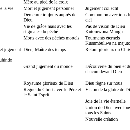
Mère au pied de la croix
e la vie
Mort et jugement personnel
Jugement collectif
Demeurer toujours auprès de
Communion avec tous le
Dieu
ciel
Vie de grâce mais avec les
Pas de vision de Dieu
stigmates du péché
Kutomwona Mungu
Morts avec des péchés mortels
Tourments éternels
Kusumbuliwa na majuto
 et jugement
Dieu, Maître des temps
Retour glorieux du Chri
uhindo
Grand jugement du monde
Découverte du bien et d
chacun devant Dieu
Royaume glorieux de Dieu
Dieu règne sur nous
Règne du Christ avec le Père et
Vision de la gloire de D
le Saint Esprit
Joie de la vie éternelle
Union de Dieu avec tous
tous les Saints
Nouvelle création