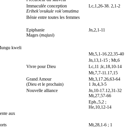
Immaculée conception
Lc,1,26-38. 2,1-2
Erihek’ovukule vok’omutima
Bénie entre toutes les femmes
Epiphanie
Jn,2,1-11
Mages (
majusi
)
ungu kweli
Mt,5,1-16.22,35-40
Jn,13,1-15 ; Mt,6
Vivre pour Dieu
Lc,11 ;lc,18,10-14
Mt,7,7-11.17,15
Grand Amour
Mt,3,17.26,63-64
(Dieu et le prochain)
1 Jn,4,3-5
Nouvelle alliance
Jn,10-17.12,31-32
Mt,27,57-66
Eph.,5,2 ;
He,10,12-14
cente aux
orts
Mt,28,1-6 ; 1