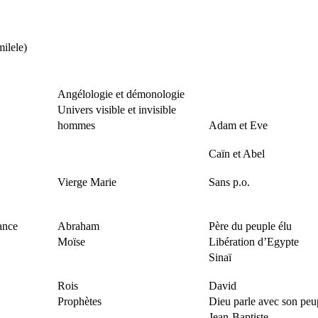
milele)
Angélologie et démonologie
Univers visible et invisible
hommes
Adam et Eve
Caïn et Abel
Vierge Marie
Sans p.o.
iance
Abraham
Père du peuple élu
Moïse
Libération d’Egypte
Sinaï
Rois
David
Prophètes
Dieu parle avec son peu
Jean-Baptiste