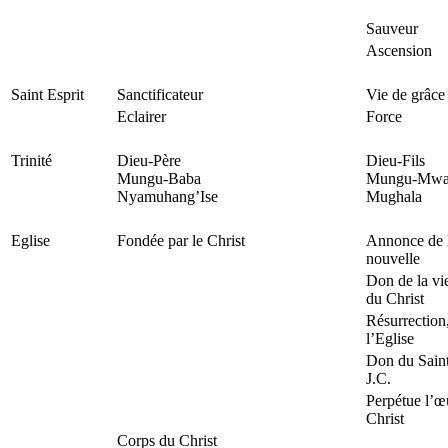
Sauveur
Ascension
Saint Esprit
Sanctificateur
Vie de grâce
Eclairer
Force
Trinité
Dieu-Père
Dieu-Fils
Mungu-Baba
Mungu-Mwa
Nyamuhang’Ise
Mughala
Eglise
Fondée par le Christ
Annonce de 
nouvelle
Don de la vie
du Christ
Résurrection
l’Eglise
Don du Saint
J.C.
Perpétue l’œ
Christ
Corps du Christ