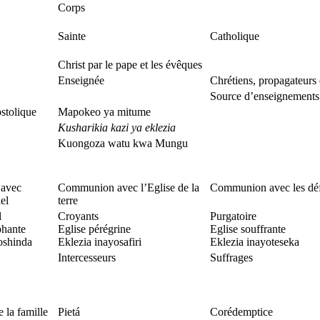
Corps
Sainte
Catholique
Christ par le pape et les évêques
Enseignée
Chrétiens, propagateurs
Source d’enseignements
ostolique
Mapokeo ya mitume
Kusharikia kazi ya eklezia
Kuongoza watu kwa Mungu
avec
Communion avec l’Eglise de la
Communion avec les dé
iel
terre
l
Croyants
Purgatoire
phante
Eglise pérégrine
Eglise souffrante
oshinda
Eklezia inayosafiri
Eklezia inayoteseka
Intercesseurs
Suffrages
 la famille
Pietá
Corédemptice