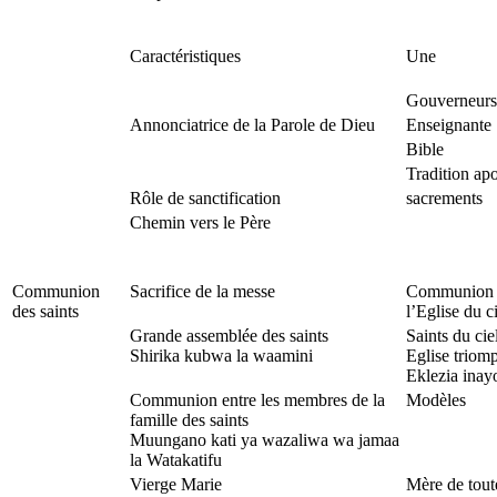
Caractéristiques
Une
Gouverneurs
Annonciatrice de la Parole de Dieu
Enseignante
Bible
Tradition ap
Rôle de sanctification
sacrements
Chemin vers le Père
Communion
Sacrifice de la messe
Communion 
des saints
l’Eglise du c
Grande assemblée des saints
Saints du cie
Shirika kubwa la waamini
Eglise triom
Eklezia inay
Communion entre les membres de la
Modèles
famille des saints
Muungano kati ya wazaliwa wa jamaa
la Watakatifu
Vierge Marie
Mère de toute