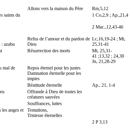
Allons vers la maison du Père
Rm,5,12
s saints du
1 Co,2,9 ; Ap.,21,4
2 Mac.,12,43-46
Refus de l’amour et du pardon de
Lc,16,19-24 ; Mt,
 : azabu
Dieu
25,31-41
st
Résurrection des morts
Mt, 25,31-
41 ;13,32 ; 24,30
Jn, 21,28-29
u mal de
Repos éternel pour les justes
Damnation éternelle pour les
impies
Béatitude éternelle
Ap., 21, 1-4
ieu
Offrande à Dieu de toutes les
créatures sauvées
Souffrances, luttes
 les anges et
Tentations,
Tristesse éternelles
2 P 3,13