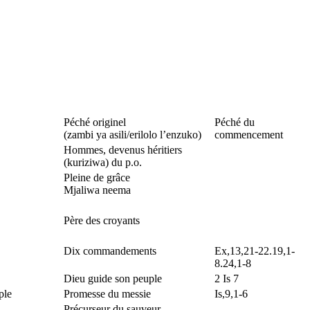
Péché originel
Péché du
(zambi ya asili/erilolo l’enzuko)
commencement
Hommes, devenus héritiers
(kuriziwa) du p.o.
Pleine de grâce
Mjaliwa neema
Père des croyants
Dix commandements
Ex,13,21-22.19,1-
8.24,1-8
Dieu guide son peuple
2 Is 7
ple
Promesse du messie
Is,9,1-6
Précurseur du sauveur