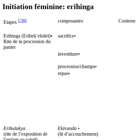
Initiation féminine: erihinga
1780
composantes
Contenu
Etapes
Erihinga (Erihek’ekitiri)•
sacrifice•
Rite de la procession du
panier
investiture•
procession/champs•
repas•
Erihulukya
Ekivunda
•
(rite de l’exposition de
(lit d’accouchement)
l’enfant au soleil)