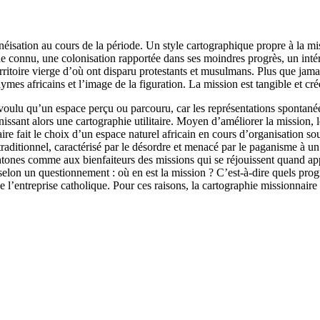
sation au cours de la période. Un style cartographique propre à la miss
connu, une colonisation rapportée dans ses moindres progrès, un intérêt 
rritoire vierge d’où ont disparu protestants et musulmans. Plus que jama
mes africains et l’image de la figuration. La mission est tangible et cré
 voulu qu’un espace perçu ou parcouru, car les représentations spontanée
nissant alors une cartographie utilitaire. Moyen d’améliorer la mission, l
re fait le choix d’un espace naturel africain en cours d’organisation so
traditionnel, caractérisé par le désordre et menacé par le paganisme à un
tones comme aux bienfaiteurs des missions qui se réjouissent quand appar
 selon un questionnement : où en est la mission ? C’est-à-dire quels progr
 l’entreprise catholique. Pour ces raisons, la cartographie missionnaire 