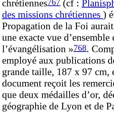
767
chrétiennes
(cf :
Planisph
des missions chrétiennes
) 
Propagation de la Foi aurai
une exacte vue d’ensemble
768
l’évangélisation »
. Comp
employé aux publications de
grande taille, 187 x 97 cm, 
document reçoit les remerc
que deux médailles d’or, déc
géographie de Lyon et de Pa