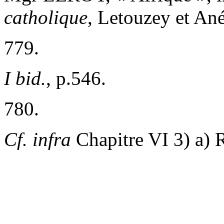
catholique
, Letouzey et Ané
779.
I
bid.
, p.546.
780.
Cf.
infra
Chapitre VI 3) a) R