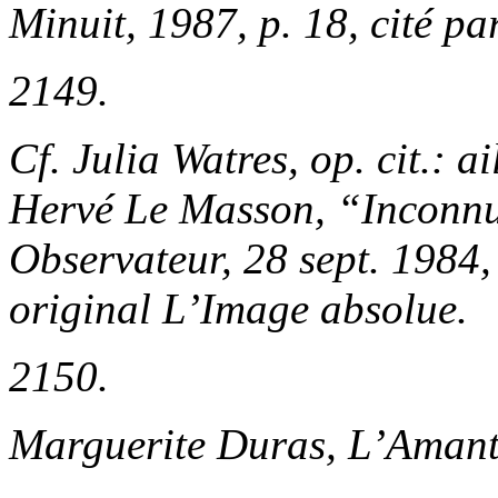
Minuit, 1987, p. 18, cité pa
2149.
Cf. Julia Watres,
op. cit
.: a
Hervé Le Masson, “Inconnu
Observateur
, 28 sept. 1984
original
L’Image absolue
.
2150.
Marguerite Duras,
L’Aman