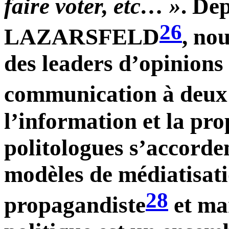
faire voter, etc… »
. De
26
LAZARSFELD
, no
des leaders d’opinions
communication à deux
l’information et la pr
politologues s’accordent
modèles de médiatisati
28
propagandiste
et ma