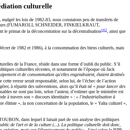
édiation culturelle
si, malgré les lois de 1982-83, nous constatons peu de transferts de
rs, des auteurs (FUMAROLI, SCHNEIDER, FINKIELKRAUT,
162
le primat de la déconcentration sur la décentralisation
, ainsi que
e. Décret de 1982 et 1986), à la consommation des biens culturels, mais
lturelles de la France, réside dans une forme d’oubli du public. S’il
politiques culturelles récentes, et notamment de l’époque où Jack
d'équipement et de consommation qu'elles engendraient, étaient destinés
e cette erreur serait responsable, selon lui, de l’échec de l’action
érer, à répartir des subventions, alors qu’il était né «
pour lancer des
ables ne sont pas loin, selon l’auteur, d’estimer que le ministère est
nde à travers son « discours identitaire » :
« l’industrialisation à
ure élitiste », la non concertation de la population, le « Yalta culturel »,
TOUBON, dans lequel il faisait part de son analyse des politiques
blic de l'art et de la culture (...). La politique culturelle doit donc,
a création, mais sur l'élargissement du public»
. Ainsi selon le RPR,