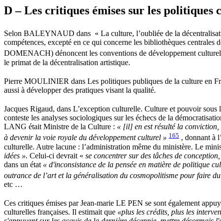
D – Les critiques émises sur les politiques 
Selon BALEYNAUD dans « La culture, l’oubliée de la décentralisat
compétences, excepté en ce qui concerne les bibliothèques centra
DOMENACH) dénoncent les conventions de développement culturel qui pe
le primat de la décentralisation artistique.
Pierre MOULINIER dans
Les politiques publiques de la culture en F
aussi à développer des pratiques visant la qualité.
Jacques Rigaud, dans
L’exception culturelle. Culture et pouvoir sous
conteste les analyses sociologiques sur les échecs de la démocratisation
LANG était Ministre de la Culture :
« [il] en est résulté la conviction
165
à devenir la voie royale du développement culturel »
, donnant à l
culturelle. Autre lacune : l’administration même du ministère. Le minist
idées ».
Celui-ci devrait «
se concentrer sur des tâches de conception, 
dans un état
«
d'inconsistance de la pensée en matière de politique cul
outrance de l’art et la généralisation du cosmopolitisme pour faire 
etc …
Ces critiques émises par Jean-marie LE PEN se sont également appuy
culturelles françaises. Il estimait que
«plus les crédits, plus les interven
s'appuyant sur les acquis de la dernière décennie, mettre désormais l'