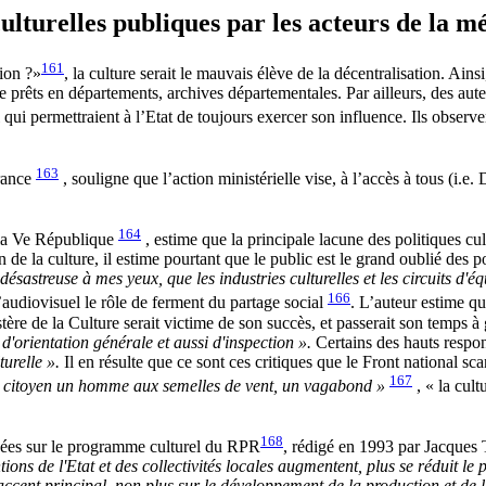
culturelles publiques par les acteurs de la m
161
ion ?»
, la culture serait le mauvais élève de la décentralisation. Ain
les de prêts en départements, archives départementales. Par ailleu
rmettraient à l’Etat de toujours exercer son influence. Ils observent 
163
rance
, souligne que l’action ministérielle vise, à l’accès à tous (i.
164
 la Ve République
, estime que la principale lacune des politiques cu
 de la culture, il estime pourtant que le public est le grand oublié des 
, désastreuse à mes yeux, que les industries culturelles et les circuits 
166
’audiovisuel le rôle de ferment du partage social
. L’auteur estime qu
ère de la Culture serait victime de son succès, et passerait son temps à g
d'orientation générale et aussi d'inspection ».
Certains des hauts respons
turelle ».
Il en résulte que ce sont ces critiques que le Front national sca
167
du citoyen un homme aux semelles de vent, un vagabond »
, « la cult
168
ées sur le programme culturel du RPR
, rédigé en 1993 par Jacques 
tions de l'Etat et des collectivités locales augmentent, plus se réduit le pu
accent principal, non plus sur le développement de la production et de l