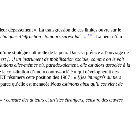
eur dépassement ». La transgression de ces limites ouvre sur le
320
echniques d’effraction –toujours surévalués »
. La peur d’être
d’une stratégie culturelle de la peur. Dans sa préface à l’ouvrage de
 est […] un instrument de mobilisation sociale, comme on le voit
olutions elles-mêmes où, paradoxalement, elle est alors associée à la
e la constitution d’une « contre-société » qui développerait des
GRET résumera cette position dès 1987 :
« [l]es immigrés du tiers-
e parce qu’elle est menacée.
Nous estimons ainsi qu’il convient de
 : censure des auteurs et artistes étrangers, censure des œuvres