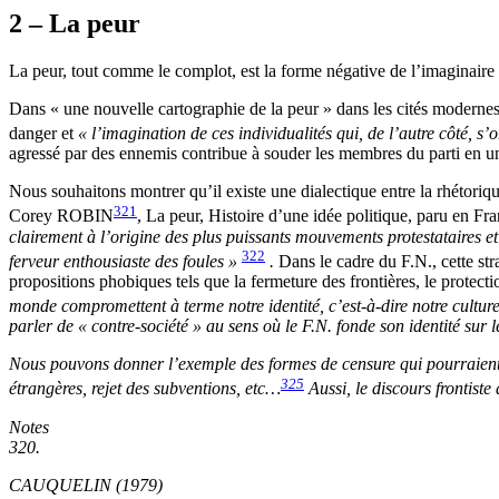
2 – La peur
La peur, tout comme le complot, est la forme négative de l’imaginaire 
Dans « une nouvelle cartographie de la peur » dans les cités modernes
danger et
« l’imagination de ces individualités qui, de l’autre côté, 
agressé par des ennemis contribue à souder les membres du parti en 
Nous souhaitons montrer qu’il existe une dialectique entre la rhétoriqu
321
Corey ROBIN
,
La peur, Histoire d’une idée politique
, paru en Fr
clairement à l’origine des plus puissants mouvements protestataires et
322
ferveur enthousiaste des foules »
.
Dans le cadre du F.N., cette s
propositions phobiques tels que la fermeture des frontières, le prote
monde compromettent à terme notre identité, c’est-à-dire notre cultur
parler de « contre-société » au sens où le F.N. fonde son identité sur 
Nous pouvons donner l’exemple des formes de censure qui pourraient êt
325
étrangères, rejet des subventions, etc…
Aussi, le discours frontiste
Notes
320.
CAUQUELIN (1979)