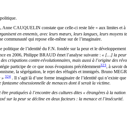
politique.
, Anne CAUQUELIN constate que celle-ci reste liée « aux limites et à l
s’organisent en ennemis, avec leurs mœurs, leurs langues, leurs moyens t
une communauté qui repose elle-même sur de l’imaginaire.
e politique de l’identité du F.N. fondée sur la peur et le développement 
ance en 2006, Philippe BRAUD émet l’analyse suivante :
« […] la peur
 des crispations contre-révolutionnaires, mais aussi à l’origine des rév
323
tratégie participe de ce que nous évoquions précédemment
, à savoir d
ctionnisme, la ségrégation, le rejet des réfugiés et immigrés. Bruno ME
324
e »
.
Il s’agit là d’une forme imaginaire de l’identité qui n’existe qu
le fantasme obsessionnelle de menaces dont il serait la victime.
re pratiquées à l’encontre des cultures dites « étrangères à la nation »
 axé sur la peur se décline en deux facteurs : la menace et l’insécurité.