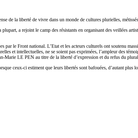
ense de la liberté de vivre dans un monde de cultures plurielles, métissés
la plupart, a rejoint le camp des résistants en organisant des veillées artis
s par le Front national. L’Etat et les acteurs culturels ont soutenu massi
urelles et intellectuelles, ne se soient pas exprimées, l’ampleur des tém
-Marie LE PEN au titre de la liberté d’expression et du refus du plura
sque ceux-ci estiment que leurs libertés sont bafouées, d’autant plus lor