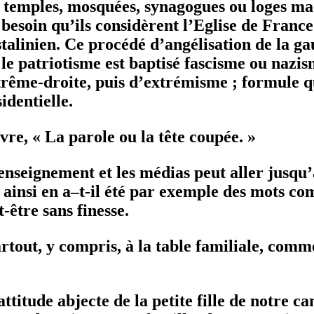
 temples, mosquées, synagogues ou loges maço
t besoin qu’ils considèrent l’Eglise de Fran
linien. Ce procédé d’angélisation de la gauc
 le patriotisme est baptisé fascisme ou nazis
trême-droite, puis d’extrémisme ; formule qu
dentielle.
re, « La parole ou la tête coupée. »
enseignement et les médias peut aller jusqu
ainsi en a–t-il été par exemple des mots co
-être sans finesse.
rtout, y compris, à la table familiale, comme
’attitude abjecte de la petite fille de notr