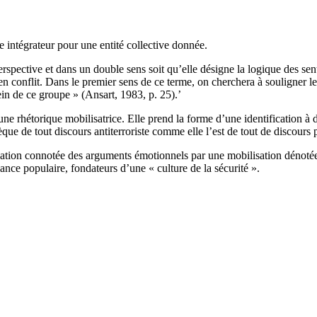
e intégrateur pour une entité collective donnée.
rspective et dans un double sens soit qu’elle désigne la logique des sen
 en conflit. Dans le premier sens de ce terme, on cherchera à souligner l
n de ce groupe » (Ansart, 1983, p. 25).’
t une rhétorique mobilisatrice. Elle prend la forme d’une identification
sèque de tout discours antiterroriste comme elle l’est de tout de discours 
sation connotée des arguments émotionnels par une mobilisation dénotée.
lance populaire, fondateurs d’une « culture de la sécurité ».