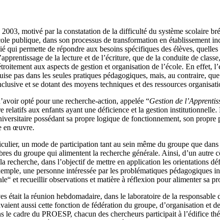
03, motivé par la constatation de la difficulté du système scolaire bré
ole publique, dans son processus de transformation en établissement incl
qui permette de répondre aux besoins spécifiques des élèves, quelles qu
pprentissage de la lecture et de l’écriture, que de la conduite de classe,
 étroitement aux aspects de gestion et organisation de l’école. En effet, l
puise pas dans les seules pratiques pédagogiques, mais, au contraire, que
nclusive et se dotant des moyens techniques et des ressources organisati
d’avoir opté pour une recherche-action, appelée “
Gestion de l’Apprentis
e relatifs aux enfants ayant une déficience et la gestion institutionnelle
niversitaire possédant sa propre logique de fonctionnement, son propre pr
re en œuvre.
iculier, un mode de participation tant au sein même du groupe que dans l
bres du groupe qui alimentent la recherche générale. Ainsi, d’un autre cô
e la recherche, dans l’objectif de mettre en application les orientations dé
emple, une personne intéressée par les problématiques pédagogiques incl
le“ et recueillir observations et matière à réflexion pour alimenter sa p
tives était la réunion hebdomadaire, dans le laboratoire de la responsab
avaient aussi cette fonction de fédération du groupe, d’organisation et de
 le cadre du PROESP, chacun des chercheurs participait à l’édifice thé