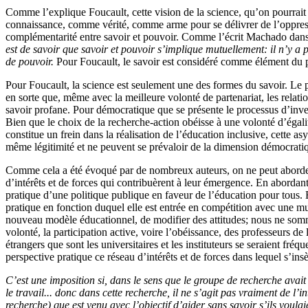
Comme l’explique Foucault, cette vision de la science, qu’on pourrait 
connaissance, comme vérité, comme arme pour se délivrer de l’oppress
complémentarité entre savoir et pouvoir. Comme l’écrit Machado dans l
est de savoir que savoir et pouvoir s’implique mutuellement: il n’y a 
de pouvoir.
Pour Foucault, le savoir est considéré comme élément du p
Pour Foucault, la science est seulement une des formes du savoir. Le pr
en sorte que, même avec la meilleure volonté de partenariat, les relatio
savoir profane. Pour démocratique que se présente le processus d’inves
Bien que le choix de la recherche-action obéisse à une volonté d’égali
constitue un frein dans la réalisation de l’éducation inclusive, cette asy
même légitimité et ne peuvent se prévaloir de la dimension démocratique
Comme cela a été évoqué par de nombreux auteurs, on ne peut aborder le
d’intérêts et de forces qui contribuèrent à leur émergence. En abordan
pratique d’une politique publique en faveur de l’éducation pour tous. 
pratique en fonction duquel elle est entrée en compétition avec une multi
nouveau modèle éducationnel, de modifier des attitudes; nous ne somme
volonté, la participation active, voire l’obéissance, des professeurs de
étrangers que sont les universitaires et les instituteurs se seraient f
perspective pratique ce réseau d’intérêts et de forces dans lequel s’ins
C’est une imposition si, dans le sens que le groupe de recherche avait u
le travail... donc dans cette recherche, il ne s’agit pas vraiment de l’i
recherche) que est venu avec l’objectif d’aider sans savoir s’ils voulai