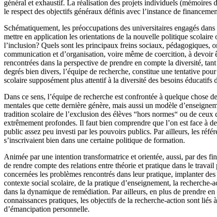
général et exhaustif. La réalisation des projets individuels (mémoires de
le respect des objectifs généraux définis avec l’instance de financemen
Schématiquement, les préoccupations des universitaires engagés dans l
mettre en application les orientations de la nouvelle politique scolaire
l’inclusion? Quels sont les principaux freins sociaux, pédagogiques, or
communication et d’organisation, voire même de coercition, à devoir êt
rencontrées dans la perspective de prendre en compte la diversité, tan
degrés bien divers, l’équipe de recherche, constitue une tentative pou
scolaire supposément plus attentif à la diversité des besoins éducatifs
Dans ce sens, l’équipe de recherche est confrontée à quelque chose de c
mentales que cette dernière génère, mais aussi un modèle d’enseignem
tradition scolaire de l’exclusion des élèves “hors normes“ ou de ceux
extrêmement profondes. Il faut bien comprendre que l’on est face à de
public assez peu investi par les pouvoirs publics. Par ailleurs, les réfé
s’inscrivaient bien dans une certaine politique de formation.
Animée par une intention transformatrice et orientée, aussi, par des f
de rendre compte des relations entre théorie et pratique dans le travail
concernées les problèmes rencontrés dans leur pratique, implanter des
contexte social scolaire, de la pratique d’enseignement, la recherche
dans la dynamique de remédiation. Par ailleurs, en plus de prendre en co
connaissances pratiques, les objectifs de la recherche-action sont liés
d’émancipation personnelle.