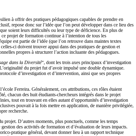
silien à offrir des pratiques pédagogiques capables de prendre en
usif, repose donc sur l’idée que l’on peut développer dans ce lieu des
e soient leurs difficultés ou leur type de déficience. En plus de
 ce projet de formation continue à l’intention de tous les
’équipe est partie de l’idée (que l’on retrouve dans maintes textes
 celles-ci doivent trouver appui dans des pratiques de gestion et
onnelles propres à structurer l’action incluante des pédagogues.
sage dans la Diversité
“, dont les trois axes principaux d’investigation
. L’originalité du projet fut d’avoir impulsé une double dynamique.
otocole d’investigation et d’intervention, ainsi que ses propres
’école Ferreira. Généralement, ces attributions, ces rôles étaient
té, chacun des huit étudiants-chercheurs intégrés dans le projet
finies, tout en trouvant en elles autant d’opportunités d’investigation
usives pouvait à la fois mettre en application, de manière privilégiée,
ropre recherche.
le du projet. D’autres moments, plus ponctuels, comme les temps
 gestion des activités de formation et d’évaluation de leurs impacts.
orico-pratique général, devant donner lieu à un rapport technique