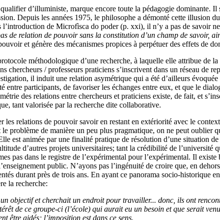
qualifier d’illuministe, marque encore toute la pédagogie dominante. Il 
ion. Depuis les années 1975, le philosophe a démonté cette illusion du 
’introduction de Microfìsca do poder (p. xxi), il n’y a pas de savoir n
pas de relation de pouvoir sans la constitution d’un champ de savoir, ain
ouvoir et génère des mécanismes propices à perpétuer des effets de do
otocole méthodologique d’une recherche, à laquelle elle attribue de la lé
ns chercheurs / professeurs praticiens s’inscrivent dans un réseau de rep
tigation, il induit une relation asymétrique qui a été d’ailleurs évoqué
té entre participants, de favoriser les échanges entre eux, et que le d
métrie des relations entre chercheurs et praticiens existe, de fait, et s’in
, tant valorisée par la recherche dite collaborative.
s relations de pouvoir savoir en restant en extériorité avec le contexte
t le problème de manière un peu plus pragmatique, on ne peut oublier qu
Elle est animée par une finalité pratique de résolution d’une situation d
tude d’autres projets universitaires; tant la crédibilité de l’université 
s pas dans le registre de l’expérimental pour l’expérimental. Il existe 
 l’enseignement public. N’ayons pas l’ingénuité de croire que, en dehors 
réquentés durant près de trois ans. En ayant ce panorama socio-historique
ère la recherche:
n objectif et cherchait un endroit pour travailler... donc, ils ont renco
ntérêt de ce groupe-ci (l’école) qui aurait eu un besoin et que serait venu
ent être aidés; l’imposition est dans ce sens.