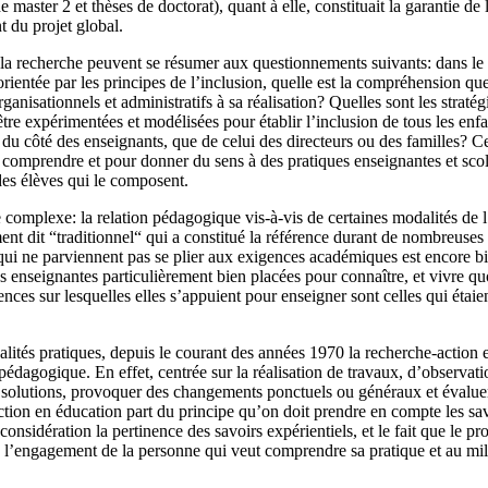
 master 2 et thèses de doctorat), quant à elle, constituait la garantie de 
t du projet global.
a recherche peuvent se résumer aux questionnements suivants: dans le c
 orientée par les principes de l’inclusion, quelle est la compréhension que
ganisationnels et administratifs à sa réalisation? Quelles sont les strat
re expérimentées et modélisées pour établir l’inclusion de tous les enfan
t du côté des enseignants, que de celui des directeurs ou des familles? 
r comprendre et pour donner du sens à des pratiques enseignantes et scol
 des élèves qui le composent.
omplexe: la relation pédagogique vis-à-vis de certaines modalités de l’a
ent dit “traditionnel“ qui a constitué la référence durant de nombreus
 qui ne parviennent pas se plier aux exigences académiques est encore 
s enseignantes particulièrement bien placées pour connaître, et vivre q
rences sur lesquelles elles s’appuient pour enseigner sont celles qui étai
inalités pratiques, depuis le courant des années 1970 la recherche-actio
 pédagogique. En effet, centrée sur la réalisation de travaux, d’observati
 solutions, provoquer des changements ponctuels ou généraux et évaluer
-action en éducation part du principe qu’on doit prendre en compte les 
nsidération la pertinence des savoirs expérientiels, et le fait que le pr
 à l’engagement de la personne qui veut comprendre sa pratique et au mili