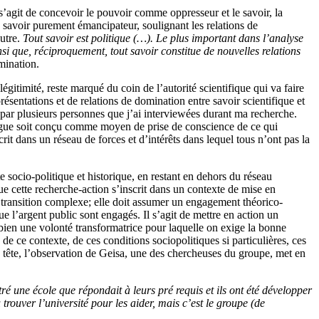
s’agit de concevoir le pouvoir comme oppresseur et le savoir, la
savoir purement émancipateur, soulignant les relations de
eutre.
Tout savoir est politique (…). Le plus important dans l’analyse
si que, réciproquement, tout savoir constitue de nouvelles relations
mination.
gitimité, reste marqué du coin de l’autorité scientifique qui va faire
résentations et de relations de domination entre savoir scientifique et
e par plusieurs personnes que j’ai interviewées durant ma recherche.
ialogue soit conçu comme moyen de prise de conscience de ce qui
scrit dans un réseau de forces et d’intérêts dans lequel tous n’ont pas la
 socio-politique et historique, en restant en dehors du réseau
e cette recherche-action s’inscrit dans un contexte de mise en
e transition complexe; elle doit assumer un engagement théorico-
que l’argent public sont engagés. Il s’agit de mettre en action un
bien une volonté transformatrice pour laquelle on exige la bonne
de ce contexte, de ces conditions sociopolitiques si particulières, ces
 en tête, l’observation de Geisa, une des chercheuses du groupe, met en
ntré une école que répondait à leurs pré requis et ils ont été développer
 trouver l’université pour les aider, mais c’est le groupe (de