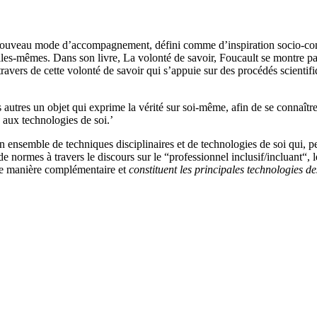
nouveau mode d’accompagnement, défini comme d’inspiration socio-constr
 elles-mêmes. Dans son livre, La volonté de savoir, Foucault se montre par
travers de cette volonté de savoir qui s’appuie sur des procédés scientifi
 autres un objet qui exprime la vérité sur soi-même, afin de se connaîtr
e aux technologies de soi.’
ensemble de techniques disciplinaires et de technologies de soi qui, peu
 de normes à travers le discours sur le “professionnel inclusif/incluant“,
 de manière complémentaire et
constituent les principales technologies d