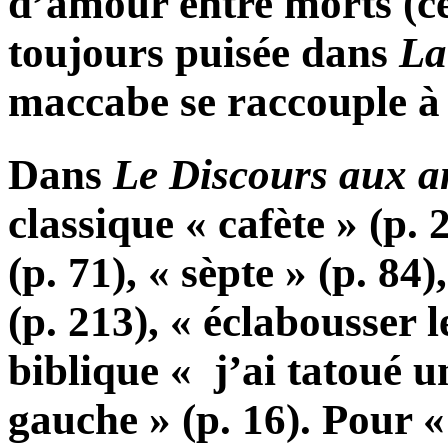
d’amour entre morts (ce 
toujours puisée dans
La
maccabe se raccouple à 
Dans
Le Discours aux 
classique « cafète » (p.
(p. 71), « sèpte » (p. 84
(p. 213), « éclabousser le
biblique « j’ai tatoué 
gauche » (p. 16). Pour « 