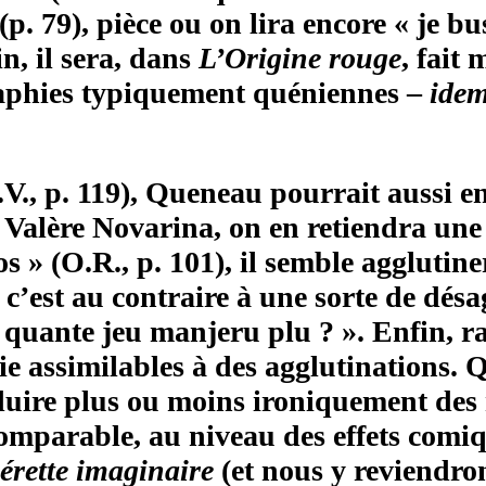
(p. 79), pièce ou on lira encore « je b
n, il sera, dans
L’Origine rouge
, fait
graphies typiquement quéniennes –
ide
V., p. 119), Queneau pourrait aussi en 
Valère Novarina, on en retiendra une 
ros » (O.R., p. 101), il semble agglu
, c’est au contraire à une sorte de dés
 quante jeu manjeru plu ? ». Enfin, r
tie assimilables à des agglutinations.
duire plus ou moins ironiquement des 
 comparable, au niveau des effets comi
érette imaginaire
(et nous y reviendrons