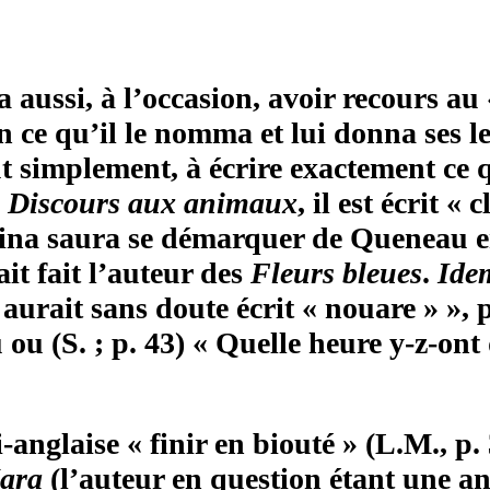
aussi, à l’occasion, avoir recours au 
ce qu’il le nomma et lui donna ses let
out simplement, à écrire exactement ce
 Discours aux animaux
, il est écrit «
ina saura se démarquer de Queneau en 
it fait l’auteur des
Fleurs
bleues
.
Ide
, aurait sans doute écrit « nouare » », 
ou (S. ; p. 43) « Quelle heure y-z-ont 
-anglaise « finir en biouté » (L.M., p.
Mara
(l’auteur en question étant une a