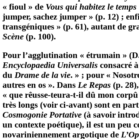
« fioul » de
Vous qui habitez le temps
jumper, sachez jumper » (p. 12) ; enfi
transgéniques » (p. 61), autant de 
Scène
(p. 100).
Pour l’agglutination « étrumain » (D.
Encyclopaedia Universalis
consacré à 
du
Drame de la vie
. » ; pour « Nosot
autres en os ». Dans
Le Repas
(p. 28)
« que rêusse-teura-t-il dû mon corpû
très longs (voir ci-avant) sont en par
Cosmogonie Portative
(à savoir intro
un contexte poétique), il est un peu
novariniennement argotique de
L’Op