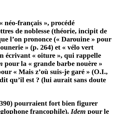
« néo-français », procédé
tres de noblesse (théorie, incipit de
 que l’on prononce (« Darouine » pour
 clounerie » (p. 264) et « vélo vert
écrivant « oiture », qui rappelle
m
pour la « grande barbe nouère »
pour « Mais z’où suis-je garé » (O.I.,
dit qu’il est ? (lui aurait sans doute
 390) pourraient fort bien figurer
nglophone francophile).
Idem
pour le